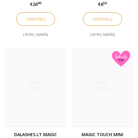
ir antakių laminavimo
90
50
€26
€6
užbaigimo gelis (Nr.3)
Į NORŲ SĄRAŠĄ
Į NORŲ SĄRAŠĄ
DALASHES.LT MAGIC
MAGIC TOUCH MINI