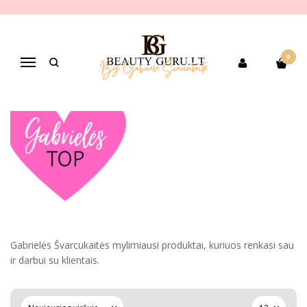
GABRIELĖS TOP PRODUKTAI
Pagrindinis
Gabrielės TOP produktai
Mokymai
0
Navigacija
Gabrielės Švarcukaitės mylimiausi produktai, kuriuos renkasi sau
ir darbui su klientais.