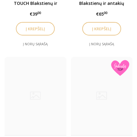
TOUCH Blakstienų ir
Blakstienų ir antakių
antakių laminavimo
laminavimo užbaigimo
00
00
€39
€65
užbaigimo gelis (Nr.3)
gelis (Nr.3) x 10 vnt.
Į NORŲ SĄRAŠĄ
Į NORŲ SĄRAŠĄ