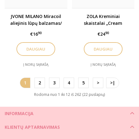
JVONE MILANO Miracoil
ZOLA Kreminiai
aliejinis lūpų balzamas/
skaistalai „Cream
blizgis. Įv. spalvos
Blush“ įv. spalvos
90
90
€16
€24
DAUGIAU
DAUGIAU
Į NORŲ SĄRAŠĄ
Į NORŲ SĄRAŠĄ
1
2
3
4
5
>
>|
Rodoma nuo 1 iki 12 iš 262 (22 puslapių)
INFORMACIJA
KLIENTŲ APTARNAVIMAS