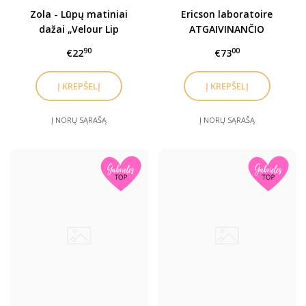
Zola - Lūpų matiniai
Ericson laboratoire
dažai „Velour Lip
ATGAIVINANČIO
Souffle“ įv. spalvos
SERUMO KAPSULĖS AKIŲ
90
00
€22
€73
SRIČIAI / Eye Zone ELIXIR
SERUM CAPSULES
Į NORŲ SĄRAŠĄ
Į NORŲ SĄRAŠĄ