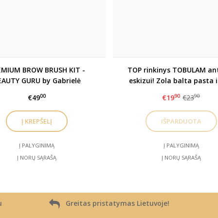
EMIUM BROW BRUSH KIT -
TOP rinkinys TOBULAM an
EAUTY GURU by Gabrielė
eskizui! Zola balta pasta i
rcukaitė teptukų rinkinys
teptukas
00
90
90
€49
€19
€23
Į PALYGINIMĄ
Į PALYGINIMĄ
Į NORŲ SĄRAŠĄ
Į NORŲ SĄRAŠĄ
u
Greitas pristatymas Lietuvoje!