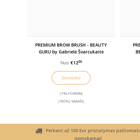
PREMIUM BROW BRUSH - BEAUTY
PR
GURU by Gabrielė Švarcukaitė
B
teptukai
Šva
00
Nuo
€12
DAUGIAU
Į PALYGINIMĄ
Į NORŲ SĄRAŠĄ
Perkant už 100 Eur pristatymas paštomat
nemokamai!