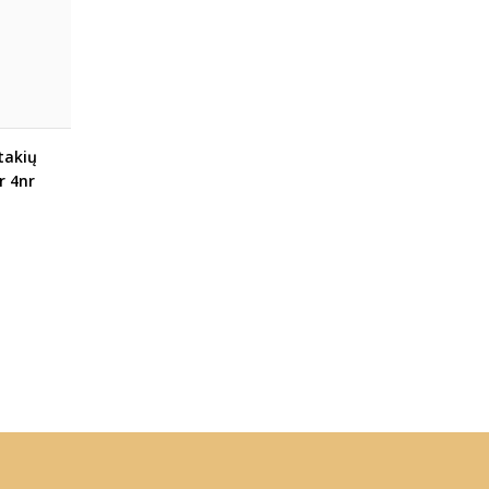
takių
r 4nr