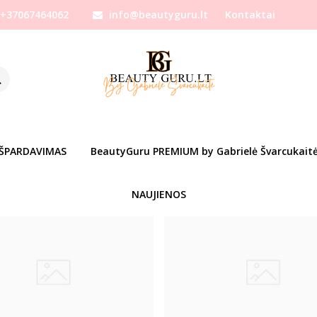
+37067464062
info@beautyguru.lt
Kontaktai
BRIELĖ ŠVARCUKAITĖ
ė
IŠPARDAVIMAS
BeautyGuru PREMIUM by Gabrielė Švarcukait
Populiari
%
-17
NAUJIENOS