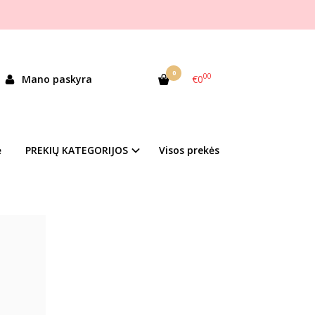
0
00
Mano paskyra
€0
ė
PREKIŲ KATEGORIJOS
Visos prekės