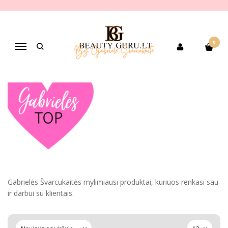
GABRIELĖS TOP PRODUKTAI
Pagrindinis
Gabrielės TOP produktai
Mokymai
0
Navigacija
Gabrielės Švarcukaitės mylimiausi produktai, kuriuos renkasi sau
ir darbui su klientais.