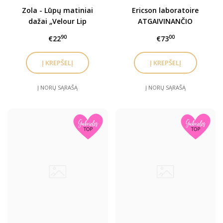
Zola - Lūpų matiniai
Ericson laboratoire
dažai „Velour Lip
ATGAIVINANČIO
Souffle“ įv. spalvos
SERUMO KAPSULĖS AKIŲ
90
00
€22
€73
SRIČIAI / Eye Zone ELIXIR
SERUM CAPSULES
Į NORŲ SĄRAŠĄ
Į NORŲ SĄRAŠĄ