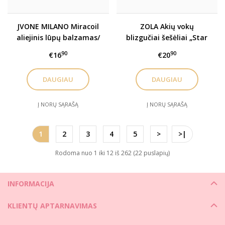
JVONE MILANO Miracoil
ZOLA Akių vokų
aliejinis lūpų balzamas/
blizgučiai šešėliai „Star
blizgis. Įv. spalvos
Shine Sparkle“
90
90
€16
€20
DAUGIAU
DAUGIAU
Į NORŲ SĄRAŠĄ
Į NORŲ SĄRAŠĄ
1
2
3
4
5
>
>|
Rodoma nuo 1 iki 12 iš 262 (22 puslapių)
INFORMACIJA
KLIENTŲ APTARNAVIMAS