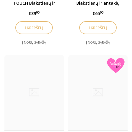
TOUCH Blakstienų ir
Blakstienų ir antakių
antakių laminavimo
laminavimo užbaigimo
00
00
€39
€65
užbaigimo gelis (Nr.3)
gelis (Nr.3) x 10 vnt.
Į NORŲ SĄRAŠĄ
Į NORŲ SĄRAŠĄ