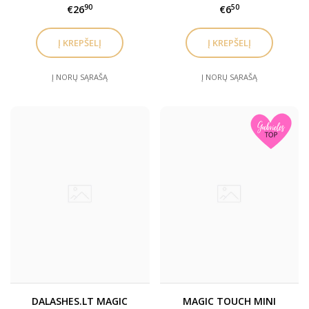
ir antakių laminavimo
90
50
€26
€6
užbaigimo gelis (Nr.3)
Į NORŲ SĄRAŠĄ
Į NORŲ SĄRAŠĄ
DALASHES.LT MAGIC
MAGIC TOUCH MINI