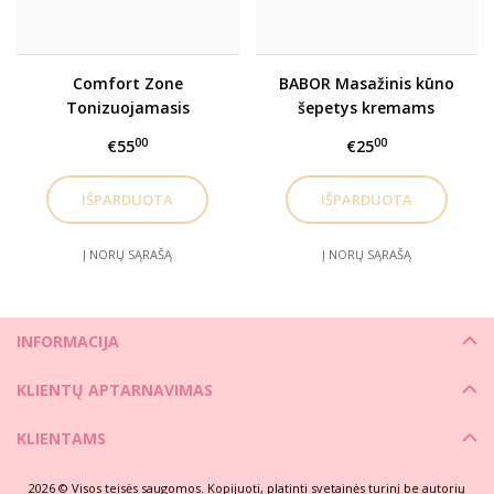
Comfort Zone
BABOR Masažinis kūno
Tonizuojamasis
šepetys kremams
drėkinamasis kūno
paskirstyti
00
00
€55
€25
kremas Body Strategist
Contour Cream 200ml
Į NORŲ SĄRAŠĄ
Į NORŲ SĄRAŠĄ
INFORMACIJA
KLIENTŲ APTARNAVIMAS
KLIENTAMS
2026 © Visos teisės saugomos. Kopijuoti, platinti svetainės turinį be autorių