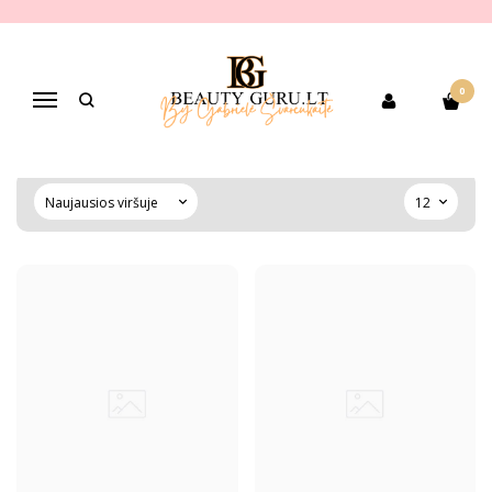
ANTICELIULITINĖS KŪNO
PRIEMONĖS
0
Navigacija
Pagrindinis
PREKIŲ KATEGORIJOS
Kūno odos priežiūra
Anticeliulitinės kūno priemonės