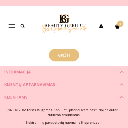
ŽVAKĖS
Pagrindinis
PREKIŲ KATEGORIJOS
Namams ir stiliui
Žvakės
0
Navigacija
Atsiprašome, tačiau prekių kategorijoje nerasta.
GRĮŽTI
INFORMACIJA
KLIENTŲ APTARNAVIMAS
KLIENTAMS
2026 © Visos teisės saugomos. Kopijuoti, platinti svetainės turinį be autorių
sutikimo draudžiama.
Elektroninių parduotuvių nuoma
-
eShoprent.com