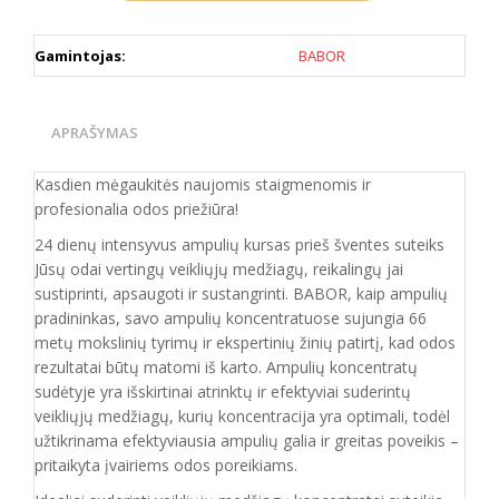
Gamintojas:
BABOR
APRAŠYMAS
Kasdien mėgaukitės naujomis staigmenomis ir
profesionalia odos priežiūra!
24 dienų intensyvus ampulių kursas prieš šventes suteiks
Jūsų odai vertingų veikliųjų medžiagų, reikalingų jai
sustiprinti, apsaugoti ir sustangrinti. BABOR, kaip ampulių
pradininkas, savo ampulių koncentratuose sujungia 66
metų mokslinių tyrimų ir ekspertinių žinių patirtį, kad odos
rezultatai būtų matomi iš karto. Ampulių koncentratų
sudėtyje yra išskirtinai atrinktų ir efektyviai suderintų
veikliųjų medžiagų, kurių koncentracija yra optimali, todėl
užtikrinama efektyviausia ampulių galia ir greitas poveikis –
pritaikyta įvairiems odos poreikiams.