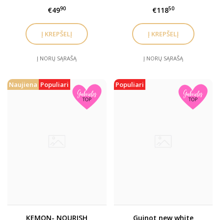
veido kremas su
drėkinamasis
90
50
€49
€118
atspalviu SPF15, 30 ml
maitinamasis rinkinys
Į NORŲ SĄRAŠĄ
Į NORŲ SĄRAŠĄ
Naujiena
Populiari
Populiari
KEMON- NOURISH
Guinot new white