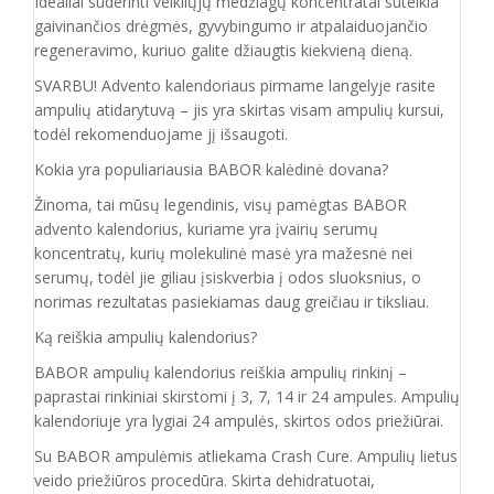
Idealiai suderinti veikliųjų medžiagų koncentratai suteikia
gaivinančios drėgmės, gyvybingumo ir atpalaiduojančio
regeneravimo, kuriuo galite džiaugtis kiekvieną dieną.
SVARBU! Advento kalendoriaus pirmame langelyje rasite
ampulių atidarytuvą – jis yra skirtas visam ampulių kursui,
todėl rekomenduojame jį išsaugoti.
Kokia yra populiariausia BABOR kalėdinė dovana?
Žinoma, tai mūsų legendinis, visų pamėgtas BABOR
advento kalendorius, kuriame yra įvairių serumų
koncentratų, kurių molekulinė masė yra mažesnė nei
serumų, todėl jie giliau įsiskverbia į odos sluoksnius, o
norimas rezultatas pasiekiamas daug greičiau ir tiksliau.
Ką reiškia ampulių kalendorius?
BABOR ampulių kalendorius reiškia ampulių rinkinį –
paprastai rinkiniai skirstomi į 3, 7, 14 ir 24 ampules. Ampulių
kalendoriuje yra lygiai 24 ampulės, skirtos odos priežiūrai.
Su BABOR ampulėmis atliekama Crash Cure. Ampulių lietus
veido priežiūros procedūra. Skirta dehidratuotai,