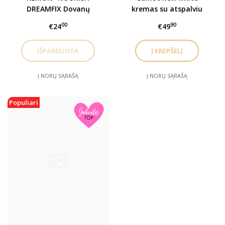
DREAMFIX Dovanų
kremas su atspalviu
rinkinys
spf50 30 ml
00
90
€24
€49
Į NORŲ SĄRAŠĄ
Į NORŲ SĄRAŠĄ
Populiari