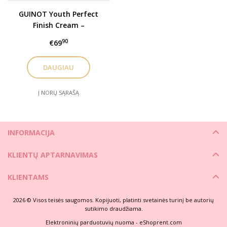
GUINOT Youth Perfect
Finish Cream –
Jauninamasis veido
90
€69
kremas su spalva SPF50,
30 ml
DAUGIAU
Į NORŲ SĄRAŠĄ
INFORMACIJA
KLIENTŲ APTARNAVIMAS
KLIENTAMS
2026 © Visos teisės saugomos. Kopijuoti, platinti svetainės turinį be autorių
sutikimo draudžiama.
Elektroninių parduotuvių nuoma
-
eShoprent.com