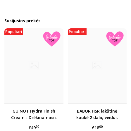
Susijusios prekės
Populiari
Populiari
GUINOT Hydra Finish
BABOR HSR lakštinė
Cream - Drėkinamasis
kaukė 2 dalių veidui,
veido kremas su
kaklui ir dekoltė
90
00
€49
€18
atspalviu SPF15, 30 ml