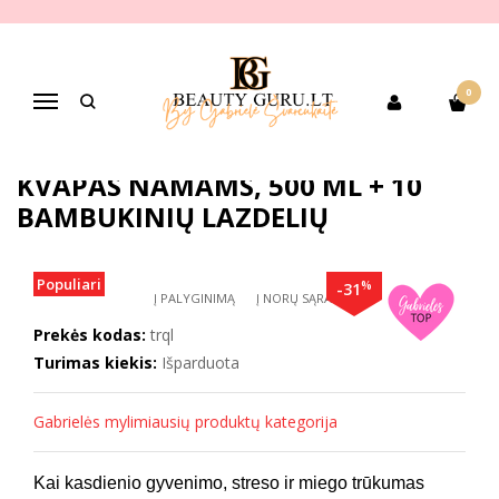
Pagrindinis
PREKIŲ KATEGORIJOS
Pagal gamintoją
Comfort Zone
COMFORT ZONE TRANQUILLITY kvapas namams, 500 ml + 10
0
bambukinių lazdelių
Navigacija
COMFORT ZONE TRANQUILLITY
KVAPAS NAMAMS, 500 ML + 10
BAMBUKINIŲ LAZDELIŲ
Populiari
%
-31
Į PALYGINIMĄ
Į NORŲ SĄRAŠĄ
Prekės kodas:
trql
Turimas kiekis:
Išparduota
Gabrielės mylimiausių produktų kategorija
Kai kasdienio gyvenimo, streso ir miego trūkumas