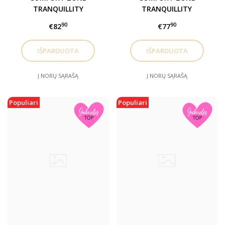
TRANQUILLITY
TRANQUILLITY
aromatinis
aromatinis aliejų
90
90
€82
€77
maitinamasis aliejų
mišinys, 50 ml
mišinys, 200 ml
KONCENTRATAS
Į NORŲ SĄRAŠĄ
Į NORŲ SĄRAŠĄ
Populiari
Populiari