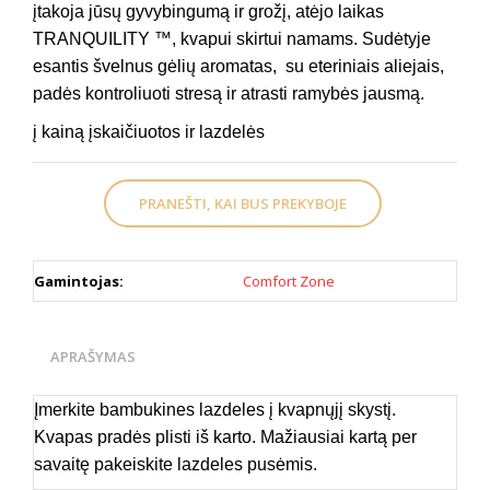
įtakoja jūsų gyvybingumą ir grožį, atėjo laikas
TRANQUILITY ™, kvapui skirtui namams. Sudėtyje
esantis švelnus gėlių aromatas, su eteriniais aliejais,
padės kontroliuoti stresą ir atrasti ramybės jausmą.
į kainą įskaičiuotos ir lazdelės
PRANEŠTI, KAI BUS PREKYBOJE
Gamintojas:
Comfort Zone
APRAŠYMAS
Įmerkite bambukines lazdeles į kvapnųjį skystį.
Kvapas pradės plisti iš karto. Mažiausiai kartą per
savaitę pakeiskite lazdeles pusėmis.