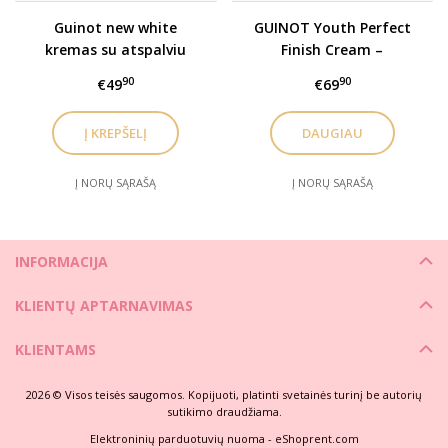
Guinot new white
GUINOT Youth Perfect
kremas su atspalviu
Finish Cream –
spf50 30 ml
Jauninamasis veido
90
90
€49
€69
kremas su spalva SPF50,
30 ml
DAUGIAU
Į NORŲ SĄRAŠĄ
Į NORŲ SĄRAŠĄ
INFORMACIJA
KLIENTŲ APTARNAVIMAS
KLIENTAMS
2026 © Visos teisės saugomos. Kopijuoti, platinti svetainės turinį be autorių
sutikimo draudžiama.
Elektroninių parduotuvių nuoma
-
eShoprent.com