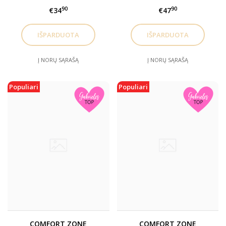
ampulės veidui Perfect
MASK stangrinanti putų
90
90
€34
€47
Glow
kaukė veidui, 75ml
Į NORŲ SĄRAŠĄ
Į NORŲ SĄRAŠĄ
Populiari
Populiari
COMFORT ZONE
COMFORT ZONE