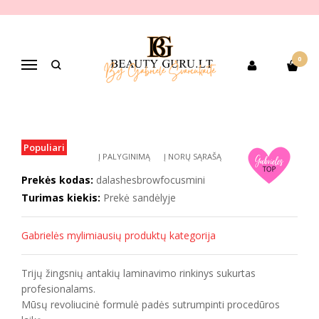
Pagrindinis
PREKIŲ KATEGORIJOS
Pagal gamintoją
DA LASHES
DA LASHES BROW FOCUS EXPRESS LAMI SYSTEM sašetės
0
Navigacija
DA LASHES BROW FOCUS EXPRESS
LAMI SYSTEM SAŠETĖS
Populiari
Į PALYGINIMĄ
Į NORŲ SĄRAŠĄ
Prekės kodas:
dalashesbrowfocusmini
Turimas kiekis:
Prekė sandėlyje
Gabrielės mylimiausių produktų kategorija
Trijų žingsnių antakių laminavimo rinkinys sukurtas
profesionalams.
Mūsų revoliucinė formulė padės sutrumpinti procedūros