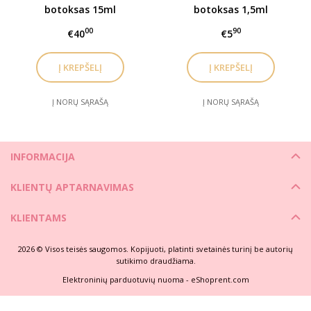
botoksas 15ml
botoksas 1,5ml
00
90
€40
€5
Į NORŲ SĄRAŠĄ
Į NORŲ SĄRAŠĄ
INFORMACIJA
KLIENTŲ APTARNAVIMAS
KLIENTAMS
2026 © Visos teisės saugomos. Kopijuoti, platinti svetainės turinį be autorių
sutikimo draudžiama.
Elektroninių parduotuvių nuoma
-
eShoprent.com