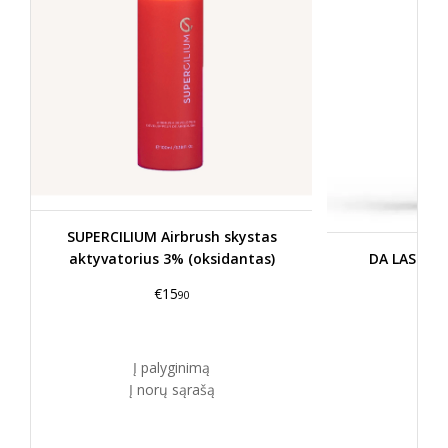
SUPERCILIUM Airbrush skystas
aktyvatorius 3% (oksidantas)
DA LASHES
€15
90
Į palyginimą
Į norų sąrašą
Į 
Į n