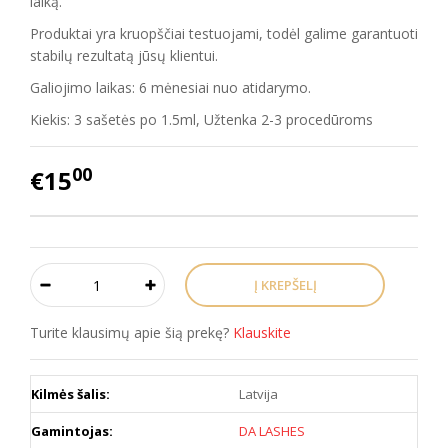
laiką.
Produktai yra kruopščiai testuojami, todėl galime garantuoti
stabilų rezultatą jūsų klientui.
Galiojimo laikas: 6 mėnesiai nuo atidarymo.
Kiekis: 3 sašetės po 1.5ml, Užtenka 2-3 procedūroms
00
€15
Turite klausimų apie šią prekę?
Klauskite
Kilmės šalis:
Latvija
Gamintojas:
DA LASHES