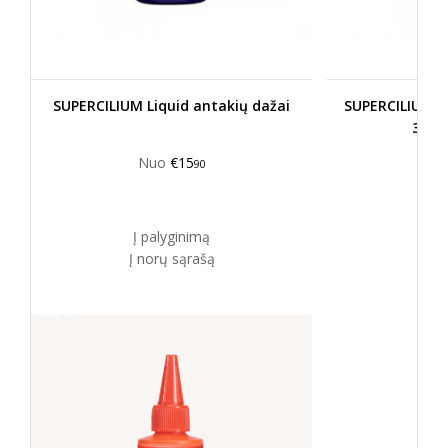
SUPERCILIUM Liquid antakių dažai
SUPERCILIUM k
3% (
Nuo
€15
90
Į palyginimą
Į 
Į norų sąrašą
Į n
Naujiena