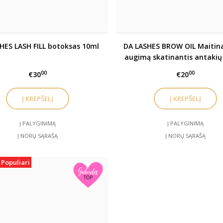
HES LASH FILL botoksas 10ml
DA LASHES BROW OIL Maitin
augimą skatinantis antakių 
00
00
€30
€20
Į PALYGINIMĄ
Į PALYGINIMĄ
Į NORŲ SĄRAŠĄ
Į NORŲ SĄRAŠĄ
Populiari