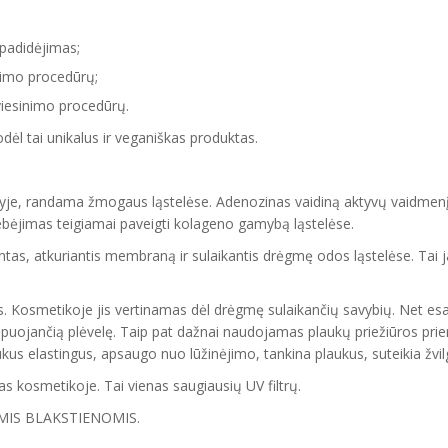
 padidėjimas;
avimo procedūrų;
šviesinimo procedūrų.
ėl tai unikalus ir veganiškas produktas.
tyje, randama žmogaus ląstelėse. Adenozinas vaidiną aktyvų vaidmenį
gebėjimas teigiamai paveigti kolageno gamybą ląstelėse.
antas, atkuriantis membraną ir sulaikantis drėgmę odos ląstelėse. Tai
. Kosmetikoje jis vertinamas dėl drėgmę sulaikančių savybių. Net esant
ėpuojančią plėvelę. Taip pat dažnai naudojamas plaukų priežiūros pri
aukus elastingus, apsaugo nuo lūžinėjimo, tankina plaukus, suteikia žvi
as kosmetikoje. Tai vienas saugiausių UV filtrų.
IS BLAKSTIENOMIS.