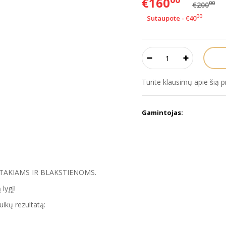
€160
00
€200
00
Sutaupote - €40
Turite klausimų apie šią 
Gamintojas:
TAKIAMS IR BLAKSTIENOMS.
lygį!
kų rezultatą: