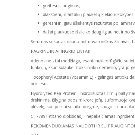
greitesnis augimas;
blakstienų ir antakių plaukelių kiekio ir kokybės
geresni ir ilgiau išliekantys rezultatai po lamin
dažai plaukuose išsilaiko daug ilgiau net ir po 
Serumas sukurtas naudojant novatoriškas žaliavas, tod
PAGRINDINIAI INGRIDIENTAI:
Adenosine - tai medžiaga, esanti nukleorūgščių sudė
funkcijų, kkuri sulaukė mokslininkų dėmesio, yra jo 
Tocopheryl Acetate (Vitaamin E) - galingas antioksid
procesus.
Hydrolyzed Pea Protein - hidrolizuotas žirnių baltymas
drėkinimą, išlygina odos mikroreljefą, suformuoja kv
plėvelę, kuri puikiai sulaiko drėgmę, saugo ir daro pl
CI 77891 (titano dioksidas) - nepakeičiamas ingridient
REKOMENDUOJAMAS NAUDOTI IR SU PRIAUGINTOM