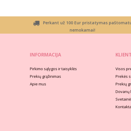
Perkant už 100 Eur pristatymas paštomat
nemokamai!
INFORMACIJA
KLIEN
Pirkimo sąlygos ir taisyklės
Visos pr
Prekių grąžinimas
Prekės s
Apie mus
Prekių g
Dovanų 
Svetainė
Kontakta