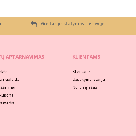
u
Greitas pristatymas Lietuvoje!
TŲ APTARNAVIMAS
KLIENTAMS
ekės
Klientams
u nuolaida
Užsakymų istorija
rąžinimai
Norų sąrašas
kuponai
s medis
i