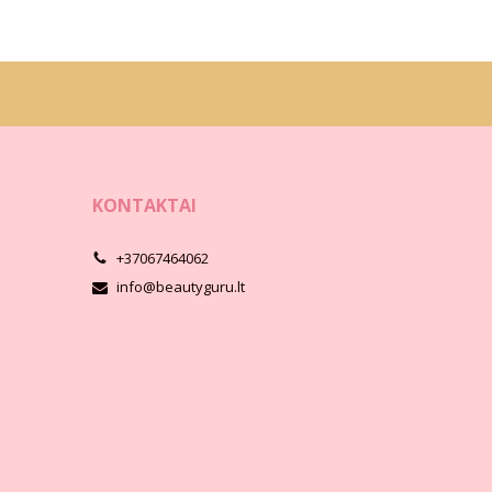
KONTAKTAI
+37067464062
info@beautyguru.lt