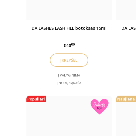
DA LASHES LASH FILL botoksas 15ml
DA LAS
00
€40
Į PALYGINIMĄ
Į NORŲ SĄRAŠĄ
Populiari
Naujiena