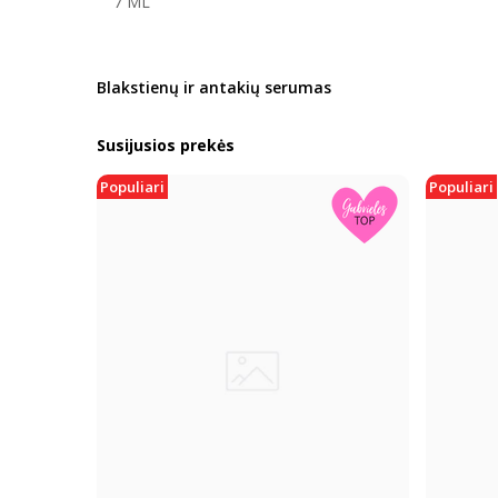
7 ML
Blakstienų ir antakių serumas
Susijusios prekės
Populiari
Populiari