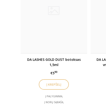
DA LASHES GOLD DUST botoksas
DA LA
1,5ml
v
90
€5
Į PALYGINIMĄ
Į NORŲ SĄRAŠĄ