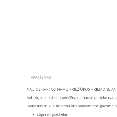
APRAŠYMAS
NAUJOS KARTOS NAMŲ PRIEŽIŪROS PRIEMONĖ AN
Antakių ir blakstienų priežiūra namuose pasiekė naują 
Mėnesius trukus šio produkto bandymams gavome pui
stipresni plaukeliai;