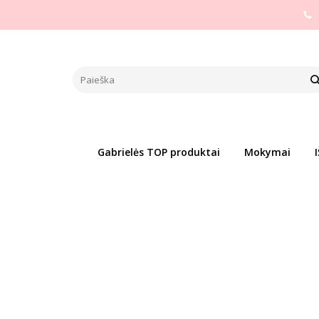
Pagrindinis
PREKIŲ KATEGORIJOS
Pagal gamintoją
DA
DA LASHES GALAXY SERUMAS 
Pirk daugiau - už mažesnę kainą!
Į PALYGINIMĄ
Į NOR
Gabrielės TOP produktai
Mokymai