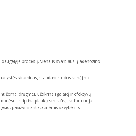
 daugelyje procesų. Viena iš svarbiausių adenozino
 jaunystės vitaminas, stabdantis odos senėjimo
 žemai drėgmei, užtikrina ilgalaikį ir efektyvų
emonėse - stiprina plaukų struktūrą, suformuoja
lgesio, pasižymi antistatinėmis savybėmis.