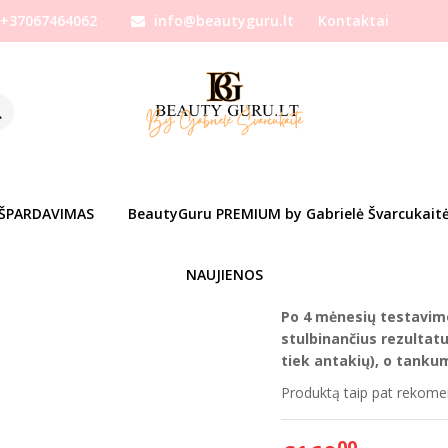
+37067464062
info@beautyguru.lt
Kontaktai
 LASHES
DA LASHES GALAXY SERUMAS 10vnt didmenos rinkinys
10VNT DIDMENOS RINKINYS
Prekės kodas:
dalashes
%
-20
Ų SĄRAŠĄ
Turimas kiekis:
Prekė s
IŠPARDAVIMAS
BeautyGuru PREMIUM by Gabrielė Švarcukait
Gabrielės mylimiausių pro
NAUJIENOS
Naujos kartos namų priež
Po 4 mėnesių testavim
stulbinančius rezultatu
tiek antakių), o tanku
Produktą taip pat rekome
00