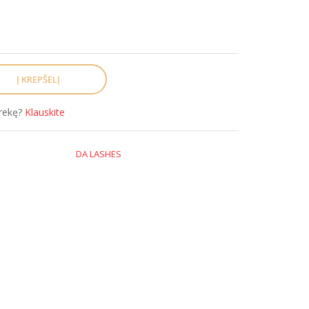
prekę?
Klauskite
DA LASHES