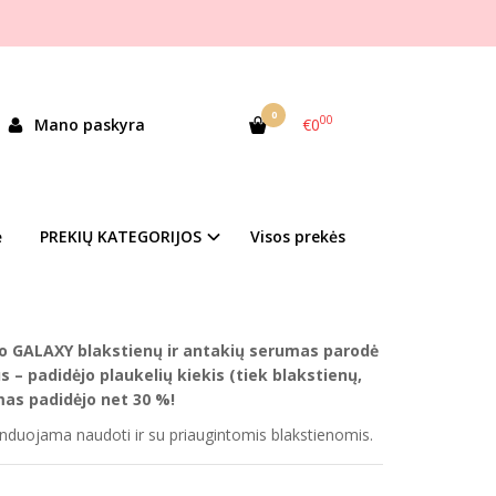
0
00
Mano paskyra
€0
galaxydidmena
andėlyje
ė
PREKIŲ KATEGORIJOS
Visos prekės
duktų kategorija
iūra antakiams ir blakstienoms!
o GALAXY blakstienų ir antakių serumas parodė
s – padidėjo plaukelių kiekis (tiek blakstienų,
mas padidėjo net 30 %!
nduojama naudoti ir su priaugintomis blakstienomis.