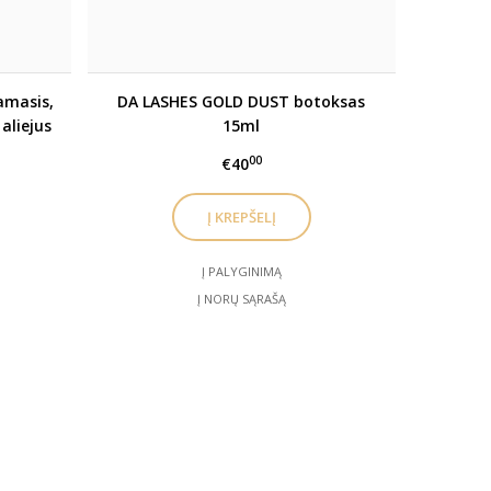
amasis,
DA LASHES GOLD DUST botoksas
aliejus
15ml
00
€40
Į PALYGINIMĄ
Į NORŲ SĄRAŠĄ