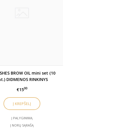
SHES BROW OIL mini set (10
nt.) DIDMENOS RINKINYS
00
€15
Į PALYGINIMĄ
Į NORŲ SĄRAŠĄ