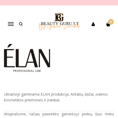
ELAN
Pagrindinis
Pirkite pagal gamintoją
ELAN
0
Navigacija
Ukrainoje gaminama ELAN produkcija. Antakių dažai, įvairios
kosmetikos priemonės ir įrankiai.
Atsiprašome, tačiau pasirinkto gamintojo prekių šiuo metu