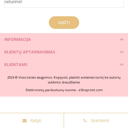
neturime!
GRĮŽTI
INFORMACIJA
KLIENTŲ APTARNAVIMAS
KLIENTAMS
2026 © Visos teisės saugomos. Kopijuoti, platinti svetainės turinį be autorių
sutikimo draudžiama.
Elektroninių parduotuvių nuoma
-
eShoprent.com
Rašyti
Skambinti