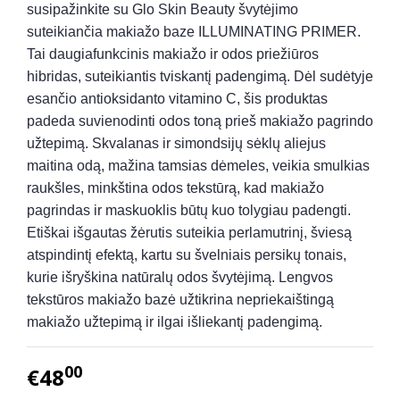
susipažinkite su Glo Skin Beauty švytėjimo
suteikiančia makiažo baze ILLUMINATING PRIMER.
Tai daugiafunkcinis
makiažo ir odos priežiūros
hibridas, suteikiantis tviskantį padengimą. Dėl sudėtyje
esančio antioksidanto vitamino C, šis produktas
padeda suvienodinti odos toną prieš makiažo pagrindo
užtepimą. Skvalanas ir simondsijų sėklų aliejus
maitina odą, mažina tamsias dėmeles, veikia smulkias
raukšles, minkština odos tekstūrą, kad makiažo
pagrindas ir maskuoklis būtų kuo tolygiau padengti.
Etiškai išgautas žėrutis suteikia perlamutrinį, šviesą
atspindintį efektą, kartu su švelniais persikų tonais,
kurie išryškina natūralų odos švytėjimą. Lengvos
tekstūros makiažo bazė užtikrina nepriekaištingą
makiažo užtepimą ir ilgai išliekantį padengimą.
00
€48