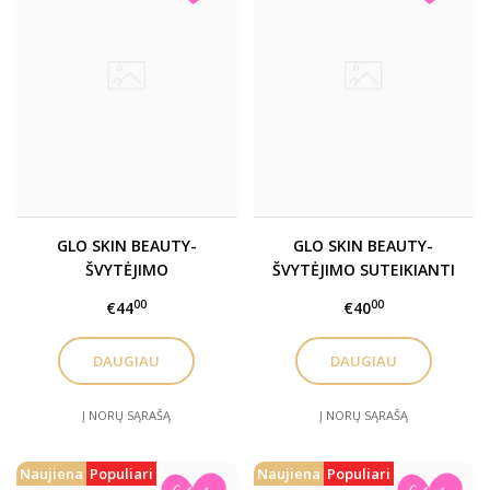
GLO SKIN BEAUTY-
GLO SKIN BEAUTY-
ŠVYTĖJIMO
ŠVYTĖJIMO SUTEIKIANTI
SUTEIKIANTIS
PUDRA / SKIN GLOW
00
00
€44
€40
PIEŠTUKAS / SKIN GLOW
POWDER HIGHLIGHTER
STICK HIGHLIGHTER
DAUGIAU
DAUGIAU
Į NORŲ SĄRAŠĄ
Į NORŲ SĄRAŠĄ
Naujiena
Populiari
Naujiena
Populiari