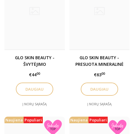
GLO SKIN BEAUTY -
GLO SKIN BEAUTY -
ŠVYTĖJIMO
PRESUOTA MINERALINĖ
SUTEIKIANTIS
PUDRA / PRESSED BASE
00
00
€44
€63
MASKUOKLIS /
LUMINOUS
DAUGIAU
DAUGIAU
BRIGHTENING
CONCEALER
Į NORŲ SĄRAŠĄ
Į NORŲ SĄRAŠĄ
Naujiena
Populiari
Naujiena
Populiari