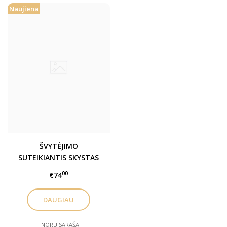
Naujiena
ŠVYTĖJIMO
SUTEIKIANTIS SKYSTAS
MAKIAŽO PAGRINDAS SU
00
€74
SPF 18 / LUMINOUS
LIQUID FOUNDATION SPF
DAUGIAU
18
Į NORŲ SĄRAŠĄ