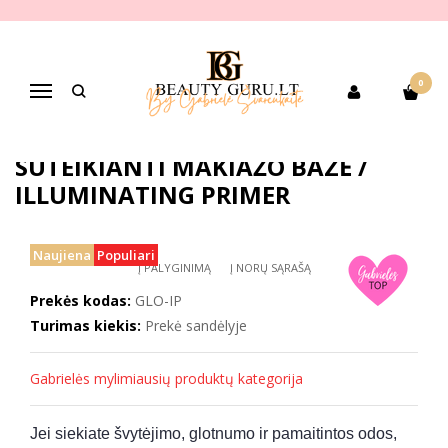
Pagrindinis
PREKIŲ KATEGORIJOS
Dekoratyvinė kosmetika
Veido makiažui
veido odos paruošimui
GLO SKIN BEAUTY- ŠVYTĖJIMO SUTEIKIANTI MAKIAŽO BAZĖ /
0
ILLUMINATING PRIMER
Navigacija
GLO SKIN BEAUTY- ŠVYTĖJIMO
SUTEIKIANTI MAKIAŽO BAZĖ /
ILLUMINATING PRIMER
Naujiena
Populiari
Į PALYGINIMĄ
Į NORŲ SĄRAŠĄ
Prekės kodas:
GLO-IP
Turimas kiekis:
Prekė sandėlyje
Gabrielės mylimiausių produktų kategorija
Jei siekiate švytėjimo, glotnumo ir pamaitintos odos,