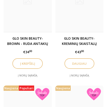
GLO SKIN BEAUTY-
GLO SKIN BEAUTY-
BROWN - RUDA ANTAKIŲ
KREMINIŲ SKAISTALŲ
PUDRA/ ŠEŠĖLIAI / BROW
PIEŠTUKAS / CREAM
00
00
€34
€43
POWDER DUO
BLUSH STICK įv. spalvos
DAUGIAU
Į NORŲ SĄRAŠĄ
Į NORŲ SĄRAŠĄ
Naujiena
Populiari
Naujiena