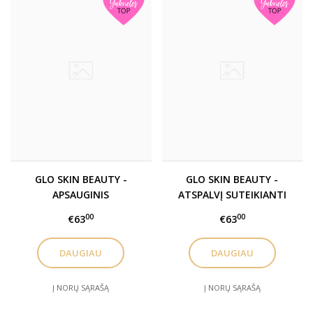
GLO SKIN BEAUTY -
GLO SKIN BEAUTY -
APSAUGINIS
ATSPALVĮ SUTEIKIANTI
DRĖKINAMASIS KREMAS
MAKIAŽO BAZĖ BE
00
00
€63
€63
SU ATSPALVIU NUO
ALIEJAUS SPF 30 /
TARŠOS SPF 30 C-SHIELD
PROTECT+PREVENT OIL-
DAUGIAU
DAUGIAU
/ PROTECT+PREVENT C-
FREE TINTED PRIMER SPF
SHIELD ANTI-POLLUTION
30
MOISTURE TINT SPF 30
Į NORŲ SĄRAŠĄ
Į NORŲ SĄRAŠĄ