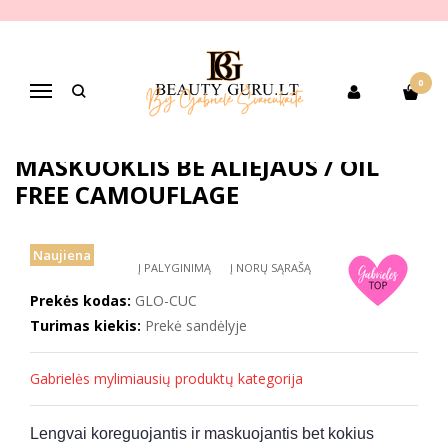
Pagrindinis
PREKIŲ KATEGORIJOS
Dekoratyvinė kosmetika
Veido makiažui
Maskuokliai
GLO SKIN BEAUTY- KAMUFLIAŽINIS MASKUOKLIS BE ALIEJAUS / OIL FREE
0
CAMOUFLAGE
Navigacija
GLO SKIN BEAUTY- KAMUFLIAŽINIS
MASKUOKLIS BE ALIEJAUS / OIL
FREE CAMOUFLAGE
Naujiena
Į PALYGINIMĄ
Į NORŲ SĄRAŠĄ
Prekės kodas:
GLO-CUC
Turimas kiekis:
Prekė sandėlyje
Gabrielės mylimiausių produktų kategorija
Lengvai koreguojantis ir maskuojantis bet kokius