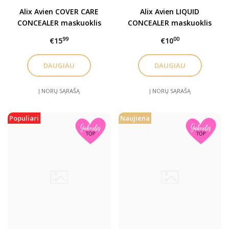
Alix Avien COVER CARE
Alix Avien LIQUID
CONCEALER maskuoklis
CONCEALER maskuoklis
99
00
€15
€10
DAUGIAU
DAUGIAU
Į NORŲ SĄRAŠĄ
Į NORŲ SĄRAŠĄ
Populiari
Naujiena