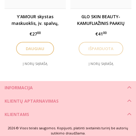
Y'AMOUR skystas
GLO SKIN BEAUTY-
maskuoklis, įv. spalvų,
KAMUFLIAŽINIS PAAKIŲ
1,3 ml
MASKUOKLIS / UNDER
00
00
€27
€41
EYE CONCEALER- BEIGE
DAUGIAU
Į NORŲ SĄRAŠĄ
Į NORŲ SĄRAŠĄ
INFORMACIJA
KLIENTŲ APTARNAVIMAS
KLIENTAMS
2026 © Visos teisės saugomos. Kopijuoti, platinti svetainės turinį be autorių
sutikimo draudžiama.