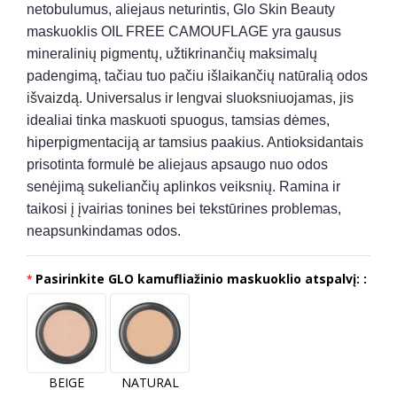
netobulumus, aliejaus neturintis, Glo Skin Beauty
maskuoklis OIL FREE CAMOUFLAGE yra gausus
mineralinių pigmentų,
užtikrinančių maksimalų
padengimą, tačiau tuo pačiu išlaikančių natūralią odos
išvaizdą. Universalus ir lengvai sluoksniuojamas, jis
idealiai tinka maskuoti spuogus, tamsias dėmes,
hiperpigmentaciją ar tamsius paakius. Antioksidantais
prisotinta formulė be aliejaus apsaugo nuo odos
senėjimą sukeliančių aplinkos veiksnių. Ramina ir
taikosi į įvairias tonines bei tekstūrines problemas,
neapsunkindamas odos.
Pasirinkite GLO kamufliažinio maskuoklio atspalvį: :
BEIGE
NATURAL