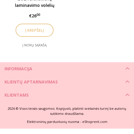
laminavimo volelių
valiklis CLEAN SIL GEL,
00
€26
100 ml
Į NORŲ SĄRAŠĄ
INFORMACIJA
KLIENTŲ APTARNAVIMAS
KLIENTAMS
2026 © Visos teisės saugomos. Kopijuoti, platinti svetainės turinį be autorių
sutikimo draudžiama.
Elektroninių parduotuvių nuoma
-
eShoprent.com