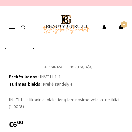
Pagrindinis
PREKIŲ KATEGORIJOS
Pagal gamintoją
INLEI-L1 silikoniniai blakstienų laminavimo voleliai-rietikliai (1 pora)
0
INLEI-L1 SILIKONINIAI BLAKSTIENŲ
Navigacija
LAMINAVIMO VOLELIAI-RIETIKLIAI
(1 PORA)
Į PALYGINIMĄ
Į NORŲ SĄRAŠĄ
Prekės kodas:
INVOLL1-1
Turimas kiekis:
Prekė sandėlyje
INLEI-L1 silikoniniai blakstienų laminavimo voleliai-rietikliai
(1 pora).
00
€6