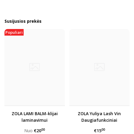
Susijusios prekės
Populiari
ZOLA LAMI BALM-klijai
ZOLA Yuliya Lash Vin
laminavimui
Daugiafunkciniai
silikoniniai padeliai –
00
00
Nuo
€20
€15
Wow Goddess