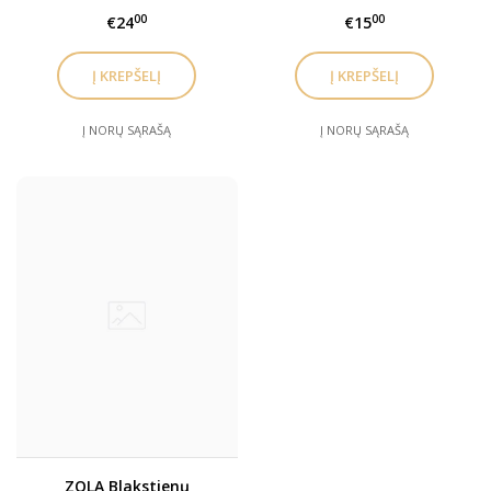
dezinfekantas – „Fresh
00
00
€24
€15
Lamipads“
Į NORŲ SĄRAŠĄ
Į NORŲ SĄRAŠĄ
ZOLA Blakstienų