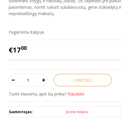
užtikrinant tolygų ir natūralų įvaizdį. Šis šepetėlis yra puikus
pasirinkimas, norint sukurti subalansuotą, gerai išsklaidytą ir
nepriekaištingą makiažą.
Pagaminta Italijoje.
00
€17
Turite klausimų apie šią prekę?
Klauskite
Gamintojas:
Jvone milano