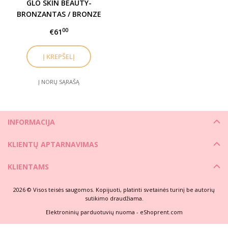
GLO SKIN BEAUTY-
BRONZANTAS / BRONZE
00
€61
Į NORŲ SĄRAŠĄ
INFORMACIJA
KLIENTŲ APTARNAVIMAS
KLIENTAMS
2026 © Visos teisės saugomos. Kopijuoti, platinti svetainės turinį be autorių
sutikimo draudžiama.
Elektroninių parduotuvių nuoma
-
eShoprent.com