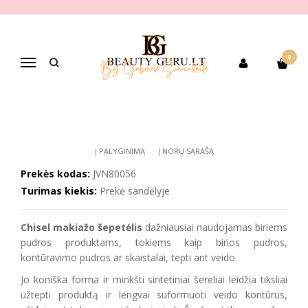
Pagrindinis
PREKIŲ KATEGORIJOS
Dekoratyvinė kosmetika
Veido makiažui
Skaistalai
JVONE MILANO Chisnel makiažo šepetėlis (kontūravimui)
0
Navigacija
JVONE MILANO CHISNEL MAKIAŽO
ŠEPETĖLIS (KONTŪRAVIMUI)
Į PALYGINIMĄ
Į NORŲ SĄRAŠĄ
Prekės kodas:
JVN80056
Turimas kiekis:
Prekė sandėlyje
Chisel makiažo šepetėlis
dažniausiai naudojamas biriems
pudros produktams, tokiems kaip birios pudros,
kontūravimo pudros ar skaistalai, tepti ant veido.
Jo koniška forma ir minkšti sintetiniai šereliai leidžia tiksliai
užtepti produktą ir lengvai suformuoti veido kontūrus,