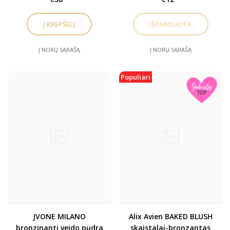
priemonė/bronzeris
(TOP)
Į NORŲ SĄRAŠĄ
Į NORŲ SĄRAŠĄ
Populiari
JVONE MILANO
Alix Avien BAKED BLUSH
bronzinanti veido pudra
skaistalai-bronzantas