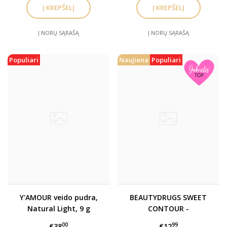
Į NORŲ SĄRAŠĄ
Į NORŲ SĄRAŠĄ
Populiari
Naujiena
Populiari
Y'AMOUR veido pudra,
BEAUTYDRUGS SWEET
Natural Light, 9 g
CONTOUR -
kontūravimo
00
99
€38
€12