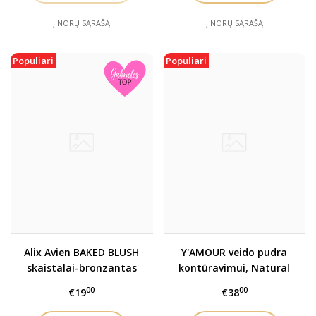
Į NORŲ SĄRAŠĄ
Į NORŲ SĄRAŠĄ
Populiari
Populiari
Alix Avien BAKED BLUSH
Y'AMOUR veido pudra
skaistalai-bronzantas
kontūravimui, Natural
marble peach
Deep, 9 g
00
00
€19
€38