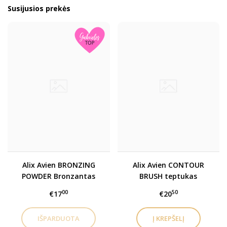
Susijusios prekės
Alix Avien BRONZING
Alix Avien CONTOUR
POWDER Bronzantas
BRUSH teptukas
bronzantui,
00
50
€17
€20
skaistalams