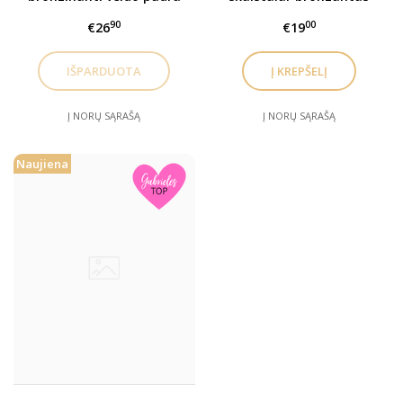
TAN ON, 10gr
dazzling chocolate
90
00
€26
€19
Į NORŲ SĄRAŠĄ
Į NORŲ SĄRAŠĄ
Naujiena