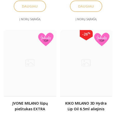
spalvų
DAUGIAU
DAUGIAU
Į NORŲ SĄRAŠĄ
Į NORŲ SĄRAŠĄ
%
-26
JVONE MILANO lūpų
KIKO MILANO 3D Hydra
pieštukas EXTRA
Lip Oil 6.5ml aliejinis
PIGMENT pigmentuotas
lūpų blizgis