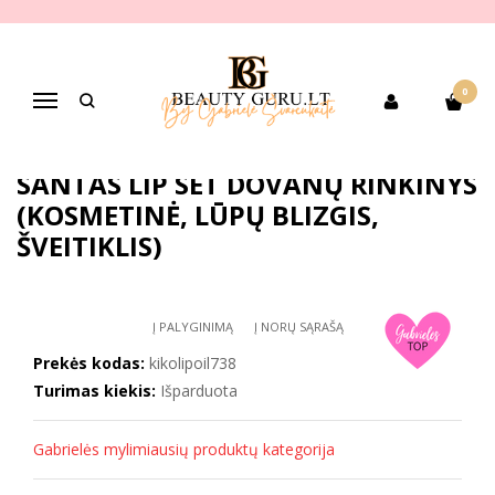
Pagrindinis
PREKIŲ KATEGORIJOS
Dekoratyvinė kosmetika
Lūpų makiažui
Lūpų balzamai, vazelinai
KIKO MILANO Wonderlights Santas Lip Set dovanų rinkinys
0
(kosmetinė, lūpų blizgis, šveitiklis)
Navigacija
KIKO MILANO WONDERLIGHTS
SANTAS LIP SET DOVANŲ RINKINYS
(KOSMETINĖ, LŪPŲ BLIZGIS,
ŠVEITIKLIS)
Į PALYGINIMĄ
Į NORŲ SĄRAŠĄ
Prekės kodas:
kikolipoil738
Turimas kiekis:
Išparduota
Gabrielės mylimiausių produktų kategorija