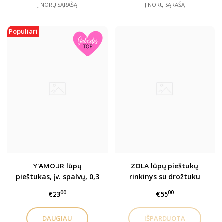
Į NORŲ SĄRAŠĄ
Į NORŲ SĄRAŠĄ
Populiari
Y'AMOUR lūpų
ZOLA lūpų pieštukų
pieštukas, įv. spalvų, 0,3
rinkinys su drožtuku
g
00
00
€23
€55
DAUGIAU