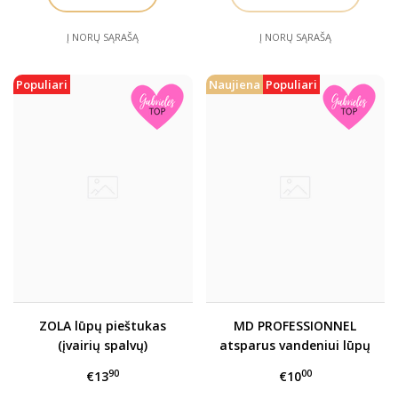
Į NORŲ SĄRAŠĄ
Į NORŲ SĄRAŠĄ
Populiari
Naujiena
Populiari
ZOLA lūpų pieštukas
MD PROFESSIONNEL
(įvairių spalvų)
atsparus vandeniui lūpų
pieštukas PERFECT
90
00
€13
€10
LINER WATERPROOF, įv.