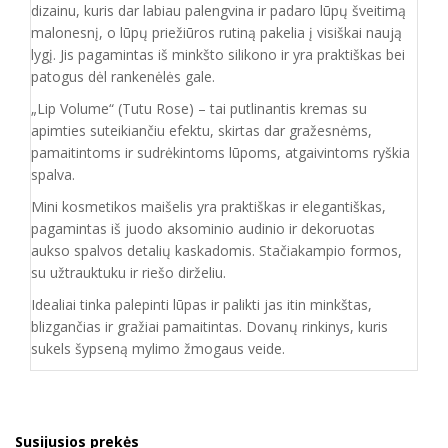
dizainu, kuris dar labiau palengvina ir padaro lūpų šveitimą
malonesnį, o lūpų priežiūros rutiną pakelia į visiškai naują
lygį. Jis pagamintas iš minkšto silikono ir yra praktiškas bei
patogus dėl rankenėlės gale.
„Lip Volume“ (Tutu Rose) – tai putlinantis kremas su
apimties suteikiančiu efektu, skirtas dar gražesnėms,
pamaitintoms ir sudrėkintoms lūpoms, atgaivintoms ryškia
spalva.
Mini kosmetikos maišelis yra praktiškas ir elegantiškas,
pagamintas iš juodo aksominio audinio ir dekoruotas
aukso spalvos detalių kaskadomis. Stačiakampio formos,
su užtrauktuku ir riešo dirželiu.
Idealiai tinka palepinti lūpas ir palikti jas itin minkštas,
blizgančias ir gražiai pamaitintas. Dovanų rinkinys, kuris
sukels šypseną mylimo žmogaus veide.
Susijusios prekės