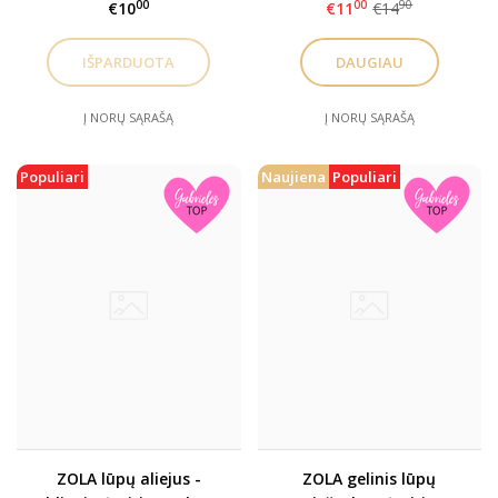
00
00
90
€10
€11
€14
lūpų pieštukas, 1.2gr
DAUGIAU
Į NORŲ SĄRAŠĄ
Į NORŲ SĄRAŠĄ
Populiari
Naujiena
Populiari
ZOLA lūpų aliejus -
ZOLA gelinis lūpų