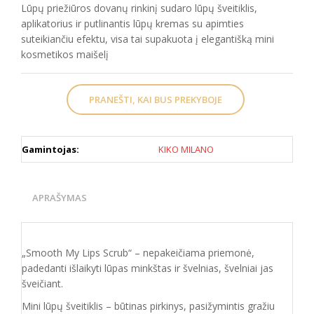
Lūpų priežiūros dovanų rinkinį sudaro lūpų šveitiklis,
aplikatorius ir putlinantis lūpų kremas su apimties
suteikiančiu efektu, visa tai supakuota į elegantišką mini
kosmetikos maišelį
PRANEŠTI, KAI BUS PREKYBOJE
Gamintojas:
KIKO MILANO
APRAŠYMAS
„Smooth My Lips Scrub“ – nepakeičiama priemonė,
padedanti išlaikyti lūpas minkštas ir švelnias, švelniai jas
šveičiant.
Mini lūpų šveitiklis – būtinas pirkinys, pasižymintis gražiu