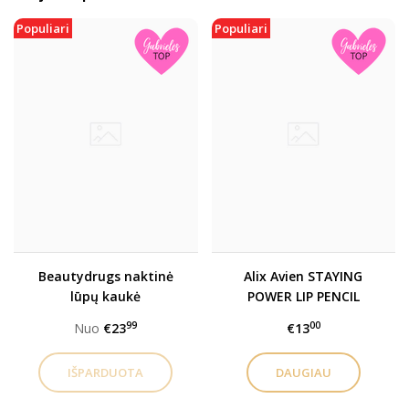
Populiari
Populiari
Beautydrugs naktinė
Alix Avien STAYING
lūpų kaukė
POWER LIP PENCIL
ilgalaikis lūpų pieštukas
99
00
Nuo
€23
€13
DAUGIAU