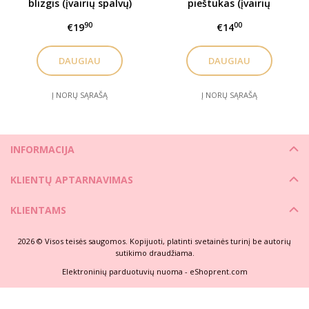
blizgis (įvairių spalvų)
pieštukas (įvairių
spalvų)
90
00
€19
€14
DAUGIAU
DAUGIAU
Į NORŲ SĄRAŠĄ
Į NORŲ SĄRAŠĄ
INFORMACIJA
KLIENTŲ APTARNAVIMAS
KLIENTAMS
2026 © Visos teisės saugomos. Kopijuoti, platinti svetainės turinį be autorių
sutikimo draudžiama.
Elektroninių parduotuvių nuoma
-
eShoprent.com