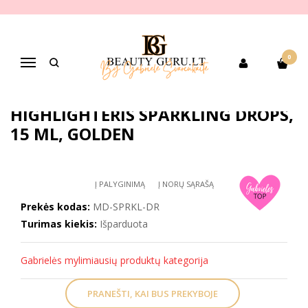
Pagrindinis
PREKIŲ KATEGORIJOS
Dekoratyvinė kosmetika
Veido makiažui
Švytėjimo suteikiančios priemonės, highlitheriai
MD PROFESSIONNEL skystas highlighteris SPARKLING DROPS, 15 ml,
0
GOLDEN
Navigacija
MD PROFESSIONNEL SKYSTAS
HIGHLIGHTERIS SPARKLING DROPS,
15 ML, GOLDEN
Į PALYGINIMĄ
Į NORŲ SĄRAŠĄ
Prekės kodas:
MD-SPRKL-DR
Turimas kiekis:
Išparduota
Gabrielės mylimiausių produktų kategorija
PRANEŠTI, KAI BUS PREKYBOJE