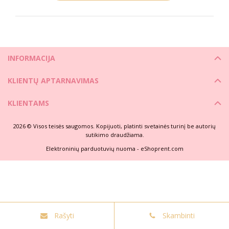
INFORMACIJA
KLIENTŲ APTARNAVIMAS
KLIENTAMS
2026 © Visos teisės saugomos. Kopijuoti, platinti svetainės turinį be autorių
sutikimo draudžiama.
Elektroninių parduotuvių nuoma
-
eShoprent.com
Rašyti
Skambinti