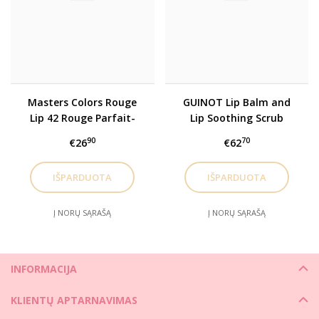
Masters Colors Rouge
GUINOT Lip Balm and
Lip 42 Rouge Parfait-
Lip Soothing Scrub
lūpų dažai, drėkinantys
drėkinamasis
90
70
€26
€62
priešraukšlinis lūpų
balzamas ir šveitiklis,
2x7 ml
Į NORŲ SĄRAŠĄ
Į NORŲ SĄRAŠĄ
INFORMACIJA
KLIENTŲ APTARNAVIMAS