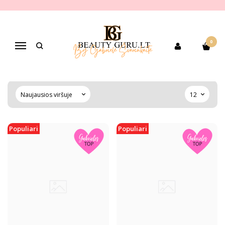
GUINOT
Pagrindinis
PREKIŲ KATEGORIJOS
Pagal gamintoją
GUINOT
0
Navigacija
GUINOT
Populiari
Populiari