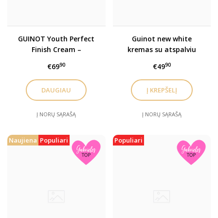
GUINOT Youth Perfect
Guinot new white
Finish Cream –
kremas su atspalviu
Jauninamasis veido
spf50 30 ml
90
90
€69
€49
kremas su spalva SPF50,
30 ml
DAUGIAU
Į NORŲ SĄRAŠĄ
Į NORŲ SĄRAŠĄ
Naujiena
Populiari
Populiari