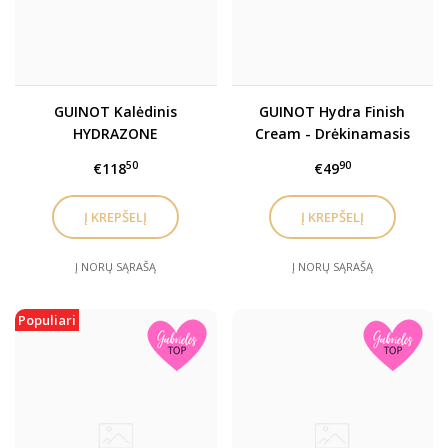
GUINOT Kalėdinis
GUINOT Hydra Finish
HYDRAZONE
Cream - Drėkinamasis
drėkinamasis
veido kremas su
50
90
€118
€49
maitinamasis rinkinys
atspalviu SPF15, 30 ml
Į NORŲ SĄRAŠĄ
Į NORŲ SĄRAŠĄ
Populiari