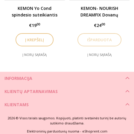
KEMON Yo Cond
KEMON- NOURISH
spindesio suteikiantis
DREAMFIX Dovanų
kondicionierius / Clear,
rinkinys
00
00
€19
€24
250ml
Į NORŲ SĄRAŠĄ
Į NORŲ SĄRAŠĄ
INFORMACIJA
KLIENTŲ APTARNAVIMAS
KLIENTAMS
2026 © Visos teisės saugomos. Kopijuoti, platinti svetainės turinį be autorių
sutikimo draudžiama.
Elektroninių parduotuvių nuoma
-
eShoprent.com