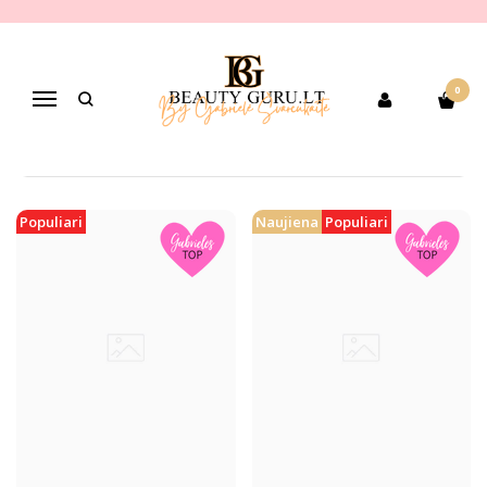
KEMON
Pagrindinis
PREKIŲ KATEGORIJOS
Pagal gamintoją
KEMON
0
Navigacija
Populiari
Naujiena
Populiari