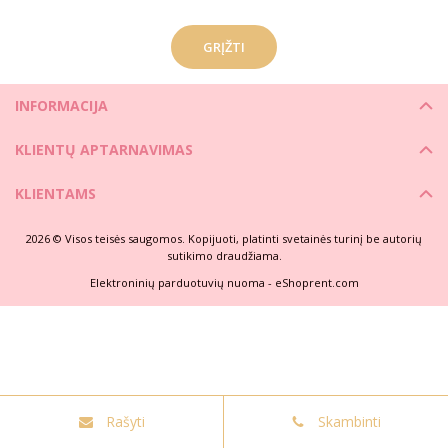
GRĮŽTI
INFORMACIJA
KLIENTŲ APTARNAVIMAS
KLIENTAMS
2026 © Visos teisės saugomos. Kopijuoti, platinti svetainės turinį be autorių
sutikimo draudžiama.
Elektroninių parduotuvių nuoma
-
eShoprent.com
Rašyti
Skambinti