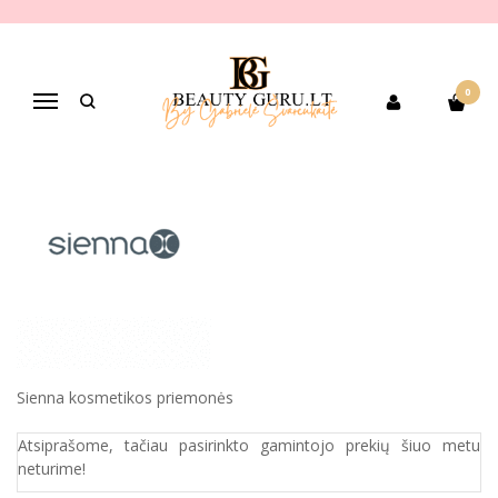
SIENNA
Pagrindinis
Pirkite pagal gamintoją
Sienna
0
Navigacija
Sienna kosmetikos priemonės
Atsiprašome, tačiau pasirinkto gamintojo prekių šiuo metu
neturime!