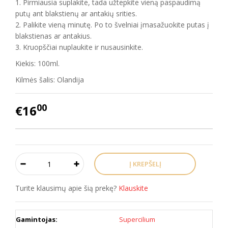
1. Pirmiausia suplakite, tada užtepkite vieną paspaudimą
putų ant blakstienų ar antakių srities.
2. Palikite vieną minutę. Po to švelniai įmasažuokite putas į
blakstienas ar antakius.
3. Kruopščiai nuplaukite ir nusausinkite.
Kiekis: 100ml.
Kilmės šalis: Olandija
00
€16
Turite klausimų apie šią prekę?
Klauskite
Gamintojas:
Supercilium