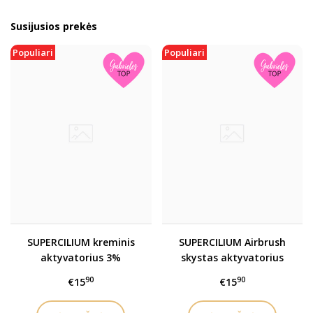
Susijusios prekės
Populiari
Populiari
SUPERCILIUM kreminis
SUPERCILIUM Airbrush
aktyvatorius 3%
skystas aktyvatorius
(oksidantas)
3% (oksidantas)
90
90
€15
€15