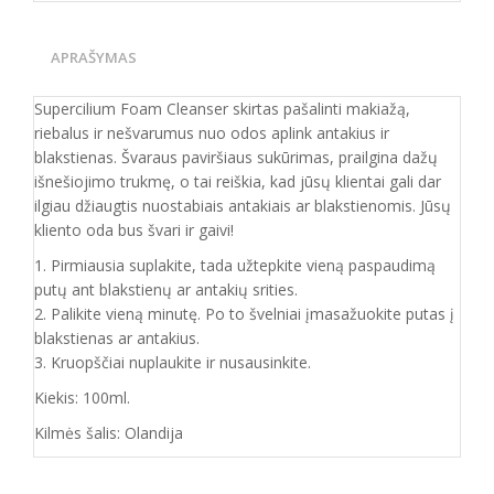
APRAŠYMAS
Supercilium Foam Cleanser skirtas pašalinti makiažą,
riebalus ir nešvarumus nuo odos aplink antakius ir
blakstienas. Švaraus paviršiaus sukūrimas, prailgina dažų
išnešiojimo trukmę, o tai reiškia, kad jūsų klientai gali dar
ilgiau džiaugtis nuostabiais antakiais ar blakstienomis. Jūsų
kliento oda bus švari ir gaivi!
1. Pirmiausia suplakite, tada užtepkite vieną paspaudimą
putų ant blakstienų ar antakių srities.
2. Palikite vieną minutę. Po to švelniai įmasažuokite putas į
blakstienas ar antakius.
3. Kruopščiai nuplaukite ir nusausinkite.
Kiekis: 100ml.
Kilmės šalis: Olandija