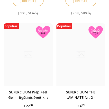
Į NORŲ SĄRAŠĄ
Į NORŲ SĄRAŠĄ
Populiari
Populiari
SUPERCILIUM Prep Peel
SUPERCILIUM THE
Gel – rūgštinis šveitiklis
LAMINATE Nr. 2 -
antakiams (Supercilium
antakių ir blakstienų
00
89
€22
€4
rūgštinis
laminavimo priemonė (II