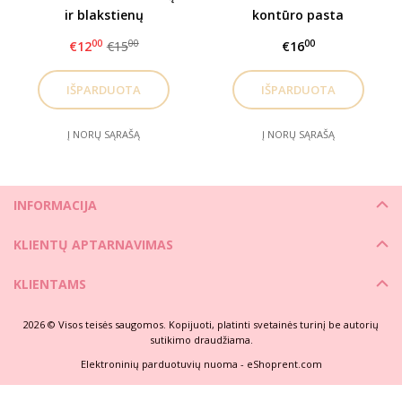
ir blakstienų
kontūro pasta
laminavimo rinkinys
00
00
00
€12
€15
€16
1,2,3
Į NORŲ SĄRAŠĄ
Į NORŲ SĄRAŠĄ
INFORMACIJA
KLIENTŲ APTARNAVIMAS
KLIENTAMS
2026 © Visos teisės saugomos. Kopijuoti, platinti svetainės turinį be autorių
sutikimo draudžiama.
Elektroninių parduotuvių nuoma
-
eShoprent.com