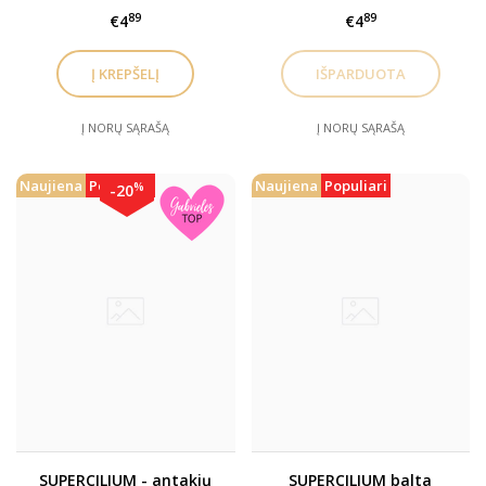
- antakių ir blakstienų
ir blakstienų
89
89
€4
€4
laminavimo priemonė
laminavimo priemonė (I
(III ŽINGSNIS)
ŽINGSNIS)
Į NORŲ SĄRAŠĄ
Į NORŲ SĄRAŠĄ
Naujiena
Populiari
Naujiena
Populiari
%
-20
SUPERCILIUM - antakių
SUPERCILIUM balta