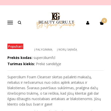
Pagrindinis
PREKIŲ KATEGORIJOS
Pagal gamintoją
SUPERCILIUM
SUPERCILIUM PRO FOAM antakių zonos šampūnas
0
SUPERCILIUM PRO FOAM ANTAKIŲ
Navigacija
ZONOS ŠAMPŪNAS
Populiari
Į PALYGINIMĄ
Į NORŲ SĄRAŠĄ
Prekės kodas:
superciliumfcl
Turimas kiekis:
Prekė sandėlyje
Supercilium Foam Cleanser skirtas pašalinti makiažą,
riebalus ir nešvarumus nuo odos aplink antakius ir
blakstienas. Švaraus paviršiaus sukūrimas, prailgina dažų
išnešiojimo trukmę, o tai reiškia, kad jūsų klientai gali dar
ilgiau džiaugtis nuostabiais antakiais ar blakstienomis. Jūsų
kliento oda bus švari ir gaivi!