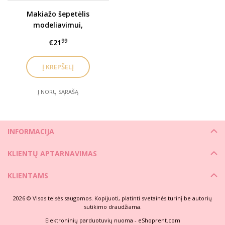
Makiažo šepetėlis
modeliavimui,
kontūravimui| ožkos
99
€21
plauko #2
Į NORŲ SĄRAŠĄ
INFORMACIJA
KLIENTŲ APTARNAVIMAS
KLIENTAMS
2026 © Visos teisės saugomos. Kopijuoti, platinti svetainės turinį be autorių
sutikimo draudžiama.
Elektroninių parduotuvių nuoma
-
eShoprent.com