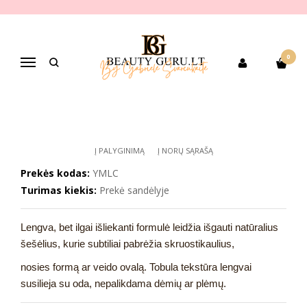
Pagrindinis
PREKIŲ KATEGORIJOS
Dekoratyvinė kosmetika
Veido makiažui
Bronzantai, kontūravimo priemonės
Y'AMOUR skysta kontūravimo priemonė, įv. spalvų, 1,3 ml
0
Navigacija
Y'AMOUR SKYSTA KONTŪRAVIMO
PRIEMONĖ, ĮV. SPALVŲ, 1,3 ML
Į PALYGINIMĄ
Į NORŲ SĄRAŠĄ
Prekės kodas:
YMLC
Turimas kiekis:
Prekė sandėlyje
Lengva, bet ilgai išliekanti formulė leidžia išgauti natūralius
šešėlius, kurie subtiliai pabrėžia skruostikaulius,
nosies formą ar veido ovalą. Tobula tekstūra lengvai
susilieja su oda, nepalikdama dėmių ar plėmų.