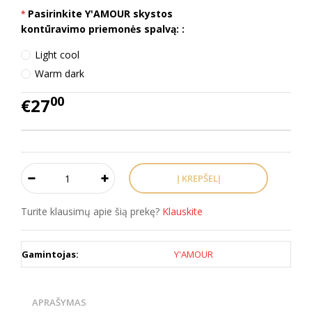
Pasirinkite Y'AMOUR skystos
kontūravimo priemonės spalvą: :
Light cool
Warm dark
00
€27
Turite klausimų apie šią prekę?
Klauskite
Gamintojas:
Y'AMOUR
APRAŠYMAS