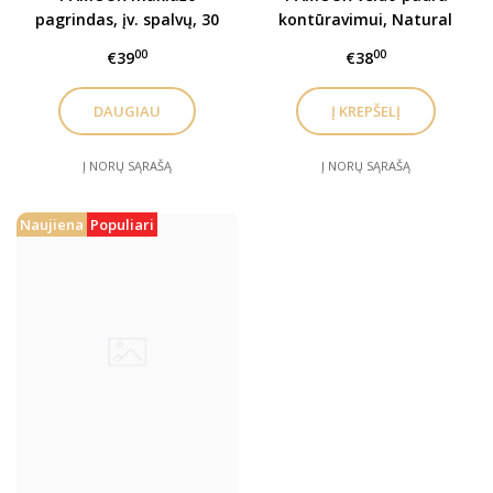
pagrindas, įv. spalvų, 30
kontūravimui, Natural
ml
Deep, 9 g
00
00
€39
€38
DAUGIAU
Į NORŲ SĄRAŠĄ
Į NORŲ SĄRAŠĄ
Naujiena
Populiari