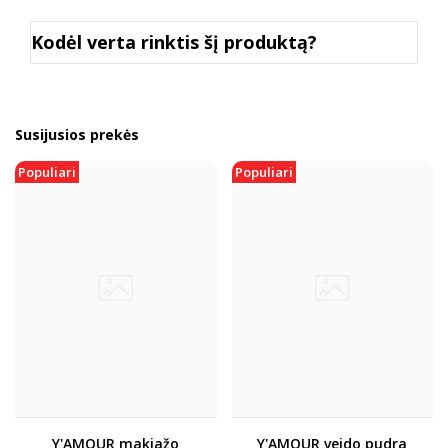
Kodėl verta rinktis šį produktą?
Susijusios prekės
Populiari
Populiari
Y'AMOUR makiažo
Y'AMOUR veido pudra