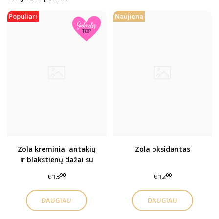
Populiari
Naujiena
Zola kreminiai antakių
Zola oksidantas
ir blakstienų dažai su
kolagenu
90
00
€13
€12
DAUGIAU
DAUGIAU