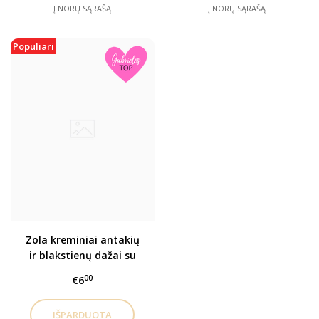
Į NORŲ SĄRAŠĄ
Į NORŲ SĄRAŠĄ
Populiari
Zola kreminiai antakių
ir blakstienų dažai su
kolagenu- SAŠETĖMIS
00
€6