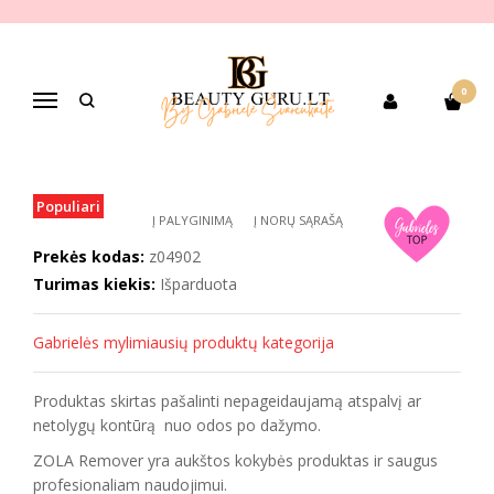
Pagrindinis
PREKIŲ KATEGORIJOS
Pagal gamintoją
Zola
ZOLA color remover dažų valiklis
0
ZOLA COLOR REMOVER DAŽŲ
Navigacija
VALIKLIS
Populiari
Į PALYGINIMĄ
Į NORŲ SĄRAŠĄ
Prekės kodas:
z04902
Turimas kiekis:
Išparduota
Gabrielės mylimiausių produktų kategorija
Produktas skirtas pašalinti nepageidaujamą atspalvį ar
netolygų kontūrą nuo odos po dažymo.
ZOLA Remover yra aukštos kokybės produktas ir saugus
profesionaliam naudojimui.