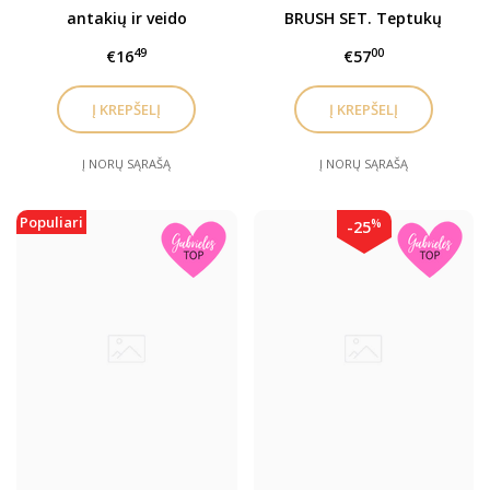
antakių ir veido
BRUSH SET. Teptukų
depiliacijos vaškas
rinkinys 6vnt
49
00
€16
€57
500gr
Į NORŲ SĄRAŠĄ
Į NORŲ SĄRAŠĄ
Populiari
%
-25