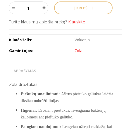
Turite klausimų apie šią prekę?
Klauskite
Kilmės šalis:
Vokietija
Gamintojas:
Zola
APRAŠYMAS
​Zola drožtukas
Pieštukų smailinimui:
Aštrus pieštuko galiukas leidžia
tiksliau nubrėžti linijas.
Higienai:
Drožiant pieštukus, išvengiama bakterijų
kaupimosi ant pieštuko galiuko.
Patogiam naudojimui:
Lengviau užtepti makiažą, kai