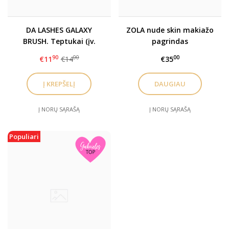
DA LASHES GALAXY
ZOLA nude skin makiažo
BRUSH. Teptukai (įv.
pagrindas
rūšių)
90
00
00
€11
€14
€35
DAUGIAU
Į NORŲ SĄRAŠĄ
Į NORŲ SĄRAŠĄ
Populiari