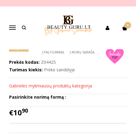
Pagrindinis
PREKIŲ KATEGORIJOS
Dekoratyvinė kosmetika
Akių makiažui
Akių pieštukai,apvadai
Zola drožtukas
0
ZOLA DROŽTUKAS
Navigacija
Naujiena
Į PALYGINIMĄ
Į NORŲ SĄRAŠĄ
Prekės kodas:
Z04425
Turimas kiekis:
Prekė sandėlyje
Gabrielės mylimiausių produktų kategorija
Pasirinkite norimą formą :
90
€10