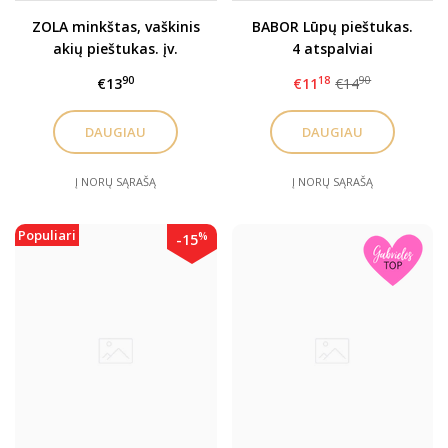
ZOLA minkštas, vaškinis
BABOR Lūpų pieštukas.
akių pieštukas. įv.
4 atspalviai
spalvų
90
18
90
€13
€11
€14
DAUGIAU
DAUGIAU
Į NORŲ SĄRAŠĄ
Į NORŲ SĄRAŠĄ
Populiari
%
-15