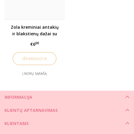
Zola kreminiai antakių
ir blakstienų dažai su
kolagenu- SAŠETĖMIS
00
€6
Į NORŲ SĄRAŠĄ
INFORMACIJA
KLIENTŲ APTARNAVIMAS
KLIENTAMS