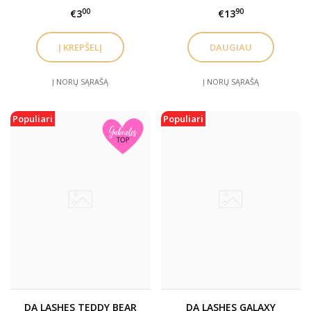
kolagenu
00
90
€3
€13
DAUGIAU
Į NORŲ SĄRAŠĄ
Į NORŲ SĄRAŠĄ
Populiari
Populiari
DA LASHES TEDDY BEAR
DA LASHES GALAXY