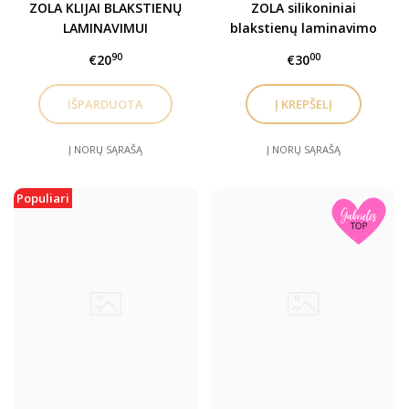
ZOLA KLIJAI BLAKSTIENŲ
ZOLA silikoniniai
LAMINAVIMUI
blakstienų laminavimo
voleliai CAT EYES (S, M,
90
00
€20
€30
M+, L, XL)
Į NORŲ SĄRAŠĄ
Į NORŲ SĄRAŠĄ
Populiari