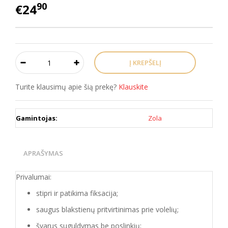
90
€24
Turite klausimų apie šią prekę?
Klauskite
Gamintojas:
Zola
APRAŠYMAS
Privalumai:
stipri ir patikima fiksacija;
saugus blakstienų pritvirtinimas prie volelių;
švarus suguldymas be poslinkių;