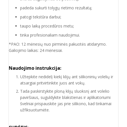
padeda sukurti tolygų rietimo rezultatą;
patogi tekstūra darbui;
taupo laiką procedūros metu;
tinka profesionaliam naudojimui.
*
PAO:
12 mėnesių nuo pirminės pakuotės atidarymo.
Galiojimo laikas:
24 mėnesiai.
Naudojimo instrukcija:
Užtepkite nedidelį kiekį klijų ant silikoninių volelių ir
atsargiai pritvirtinkite juos ant vokų.
Tada paskirstykite ploną klijų sluoksnį ant volelio
paviršiaus, suguldykite blakstienas ir aplikatoriumi
švelniai prispauskite jas prie silikono, kad tinkamai
užfiksuotumėte.