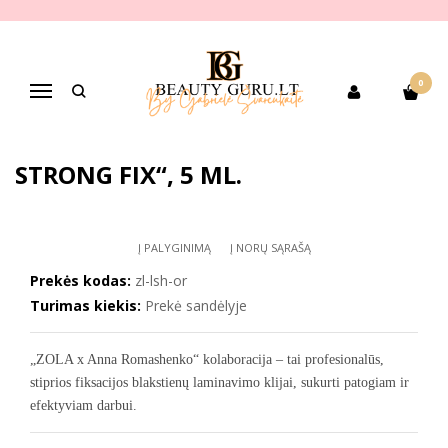
Pagrindinis
PREKIŲ KATEGORIJOS
Pagal gamintoją
Zola
ZOLA Blakstienų laminavimo klijai „Orange Lash Lift Glue Strong Fix“,
5 ml.
0
Navigacija
ZOLA BLAKSTIENŲ LAMINAVIMO
KLIJAI „ORANGE LASH LIFT GLUE
STRONG FIX“, 5 ML.
Į PALYGINIMĄ
Į NORŲ SĄRAŠĄ
Prekės kodas:
zl-lsh-or
Turimas kiekis:
Prekė sandėlyje
„ZOLA x Anna Romashenko“ kolaboracija – tai profesionalūs,
stiprios fiksacijos blakstienų laminavimo klijai, sukurti patogiam ir
efektyviam darbui.