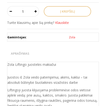
Turite klausimų apie šią prekę?
Klauskite
Gamintojas:
Zola
APRAŠYMAS
Zola Liftingo juostelės makiažui
Juostos iš Zola veido patempimui, akims, kaklui – tai
absoliuti būtinybė šiuolaikinės vizažistės darbe
Liftingoji juosta klijuojama probleminėse odos vietose
aplink veidą: prie ausų, kaktos, smakro. Juosta patikimai
fiksuoja raumenis, išlygina raukšles, pagerina odos tonusą,
ženkliai stangrina veido ovalą.