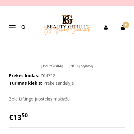
Pagrindinis
PREKIŲ KATEGORIJOS
Dekoratyvinė kosmetika
Aksesuarai
Makiažo teptukai, kempinėlės
Zola liftingo juostelės makiažui
0
Navigacija
ZOLA LIFTINGO JUOSTELĖS
MAKIAŽUI
Į PALYGINIMĄ
Į NORŲ SĄRAŠĄ
Prekės kodas:
Z04752
Turimas kiekis:
Prekė sandėlyje
Zola Liftingo juostelės makiažui
50
€13