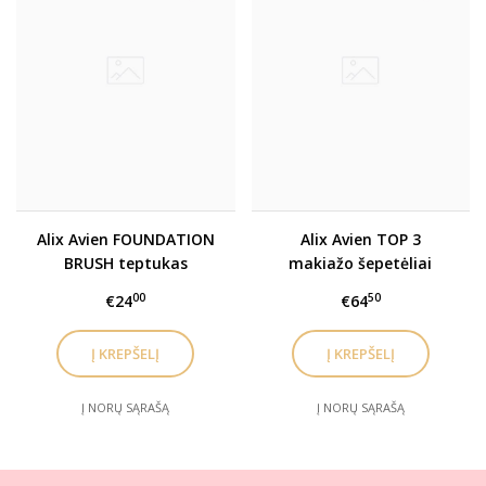
Alix Avien FOUNDATION
Alix Avien TOP 3
BRUSH teptukas
makiažo šepetėliai
makiažo pagrindui
veidui
00
50
€24
€64
Į NORŲ SĄRAŠĄ
Į NORŲ SĄRAŠĄ