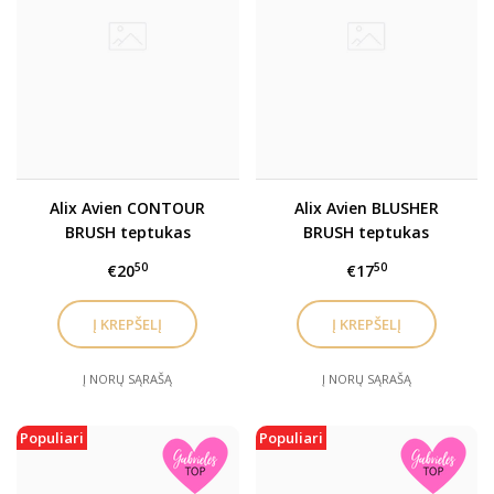
Alix Avien CONTOUR
Alix Avien BLUSHER
BRUSH teptukas
BRUSH teptukas
bronzantui,
skaistalams, kontūrui
50
50
€20
€17
skaistalams
Į NORŲ SĄRAŠĄ
Į NORŲ SĄRAŠĄ
Populiari
Populiari