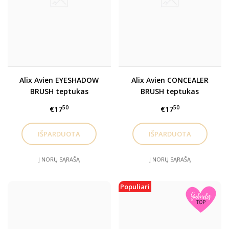
Alix Avien EYESHADOW
Alix Avien CONCEALER
BRUSH teptukas
BRUSH teptukas
šešėliams
maskuokliui
50
50
€17
€17
Į NORŲ SĄRAŠĄ
Į NORŲ SĄRAŠĄ
Populiari