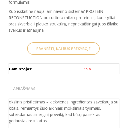
formulėmis.
Kuo išskirtinė nauja laminavimo sistema? PROTEIN
RECONSTUCTION praturtinta mikro-proteinais, kurie gIliai
prasiskverbia į plauko struktūrą, nepriekaištingai juos išlaiko
sveikus ir atnaujina!
PRANEŠTI, KAI BUS PREKYBOJE
Gamintojas:
Zola
APRAŠYMAS
okslinis prisilietimas – kiekvienas ingredientas sąveikauja su
kitais, remiantys šiuolaikiniais moksliniais tyrimais,
suteikdamas sinerginį poveikį, kad būtų pasiektas
geriausias rezultatas.