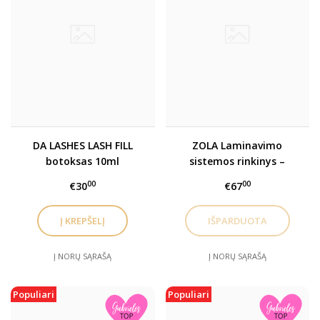
DA LASHES LASH FILL
ZOLA Laminavimo
botoksas 10ml
sistemos rinkinys –
Brow&Lash Lamination
00
00
€30
€67
Classic System
Į NORŲ SĄRAŠĄ
Į NORŲ SĄRAŠĄ
Populiari
Populiari