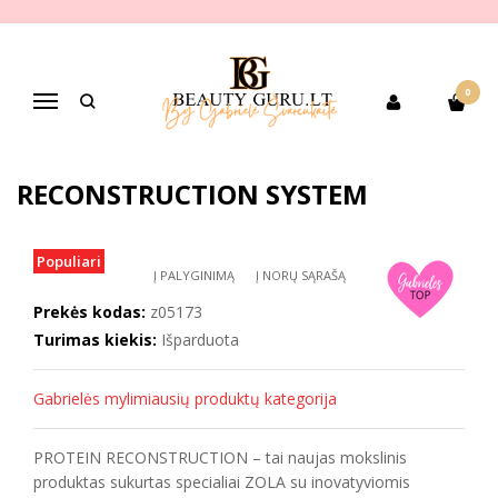
Pagrindinis
PREKIŲ KATEGORIJOS
Pagal gamintoją
Zola
ZOLA LAMINAVIMO SISTEMA BROW&LASH PROTEIN RECONSTRUCTION
SYSTEM
0
Navigacija
ZOLA LAMINAVIMO SISTEMA
BROW&LASH PROTEIN
RECONSTRUCTION SYSTEM
Populiari
Į PALYGINIMĄ
Į NORŲ SĄRAŠĄ
Prekės kodas:
z05173
Turimas kiekis:
Išparduota
Gabrielės mylimiausių produktų kategorija
PROTEIN RECONSTRUCTION – tai naujas mokslinis
produktas sukurtas specialiai ZOLA su inovatyviomis