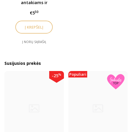
antakiams ir
blakstienoms LASH FILL
50
€5
botokso sašėtės - 10
vnt. rinkinys
Į NORŲ SĄRAŠĄ
Susijusios prekės
Populiari
%
-25