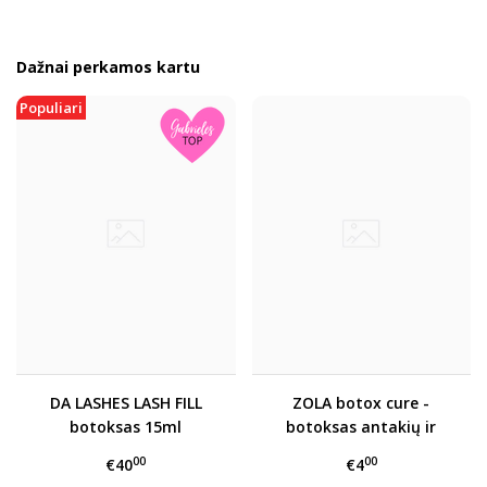
Dažnai perkamos kartu
Populiari
DA LASHES LASH FILL
ZOLA botox cure -
botoksas 15ml
botoksas antakių ir
blakstienų maitinimui
00
00
€40
€4