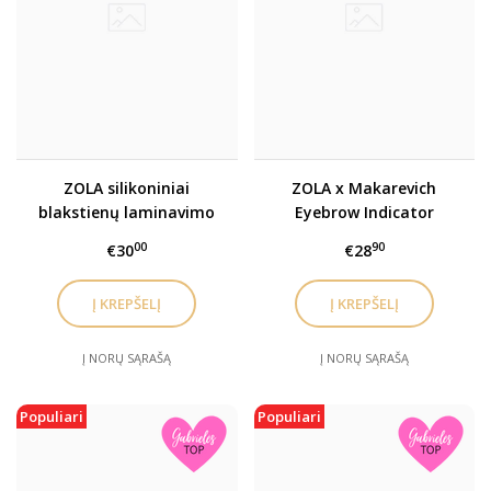
ZOLA silikoniniai
ZOLA x Makarevich
blakstienų laminavimo
Eyebrow Indicator
voleliai CAT EYES (S, M,
Shampoo- Antakių
00
90
€30
€28
M+, L, XL)
šampūnas indikatorius
Į NORŲ SĄRAŠĄ
Į NORŲ SĄRAŠĄ
Populiari
Populiari