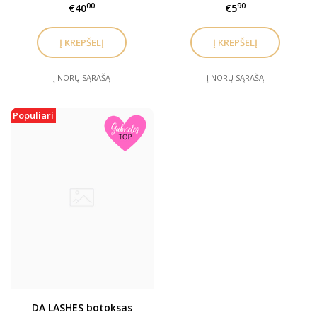
00
90
€40
€5
Į NORŲ SĄRAŠĄ
Į NORŲ SĄRAŠĄ
Populiari
DA LASHES botoksas