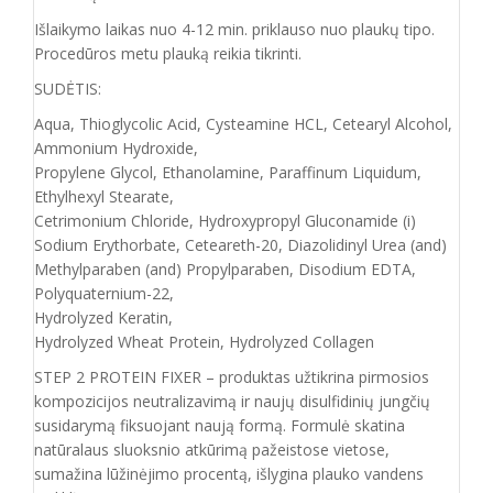
Išlaikymo laikas nuo 4-12 min. priklauso nuo plaukų tipo.
Procedūros metu plauką reikia tikrinti.
SUDĖTIS:
Aqua, Thioglycolic Acid, Cysteamine HCL, Cetearyl Alcohol,
Ammonium Hydroxide,
Propylene Glycol, Ethanolamine, Paraffinum Liquidum,
Ethylhexyl Stearate,
Cetrimonium Chloride, Hydroxypropyl Gluconamide (і)
Sodium Erythorbate, Ceteareth-20, Diazolidinyl Urea (and)
Methylparaben (and) Propylparaben, Disodium EDTA,
Polyquaternium-22,
Hydrolyzed Keratin,
Hydrolyzed Wheat Protein, Hydrolyzed Collagen
STEP 2 PROTEIN FIXER – produktas užtikrina pirmosios
kompozicijos neutralizavimą ir naujų disulfidinių jungčių
susidarymą fiksuojant naują formą. Formulė skatina
natūralaus sluoksnio atkūrimą pažeistose vietose,
sumažina lūžinėjimo procentą, išlygina plauko vandens