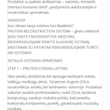
Produktas su puikiais atsiliepimais – sukurtas, remiantis
chemijos koncerno BASF, pasižyminčio aukšta kokybe ir
novatoriškais sprendimais.
DĖMESIO!!!
Kuo skiriasi nauja sistema nuo klasikinės?
PROTEIN RECONSTRUCTION SISTEMA – greito veikimo!!!
JEIGU ESATE PRADEDANTYSIS MEISTRAS,
REKOMENDUOJAME RINKTIS KLASIKINĘ SISTEMĄ!
MEISTRAMS SU PATIRTIMI REKOMENDUOJAME TURĖTI
ABI SISTEMAS!
DETALUS SISTEMOS APRAŠYMAS:
STEP 1 – PROTEIN STRONG LIFTING
Gilus plaukų atstatymas bei apsauga naudojant unikalų
veikliųjų medžiagų derinį. Tai pirmas žingsnis ZOLA
novatoriškoje antakių bei laminavimo sistemoje. Produktas
sukurtas naudoti profesionalams, todėl ZOLA, kurdama
kompoziciją, naudojo mokslinį požiūrį, kad pasiektų
maksimalų komponentų poveikį, garantuojantį nuostabų
rezultatą.