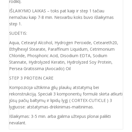
rodiklį.
IŠLAIKYMO LAIKAS – toks pat kaip ir step 1 tačiau
nemažiau kaip 7-8 min. Nesvarbu koks buvo išlaikymas
step 1.
SUDĖTIS:
Aqua, Cetearyl Alcohol, Hydrogen Peroxide, Ceteareth20,
Ethylhexyl Stearate, Paraffinum Liquidum, Cetrimonium
Chloride, Phosphoric Acid, Disodium EDTA, Sodium
Stannate, Hydrolyzed Keratin, Hydrolyzed Soy Protein,
Persea Gratissima (Avocado) Oil
STEP 3 PROTEIN CARE
Kompozicija užtikrina gilų plaukų atstatymą bei
rekonstrukciją. Speciali 3 komponentų formulė skirta atkurti
jūsų pačių baltymų ir lipidų lygį ( CORTEX-CUTICLE ) 3
lygiuose: atstatymas-drėkinimas-maitinimas.
Išlaikymas: 3-5 min. arba galima užtepus plonai palikti
nevalant.