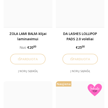
ZOLA LAMI BALM-klijai
DA LASHES LOLLIPOP
laminavimui
PADS 2.0 voleliai
blakstienų laminavimui
00
00
Nuo
€20
€25
Į NORŲ SĄRAŠĄ
Į NORŲ SĄRAŠĄ
Naujiena