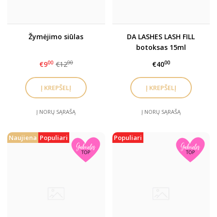
Žymėjimo siūlas
DA LASHES LASH FILL
botoksas 15ml
00
00
00
€9
€12
€40
Į NORŲ SĄRAŠĄ
Į NORŲ SĄRAŠĄ
Naujiena
Populiari
Populiari