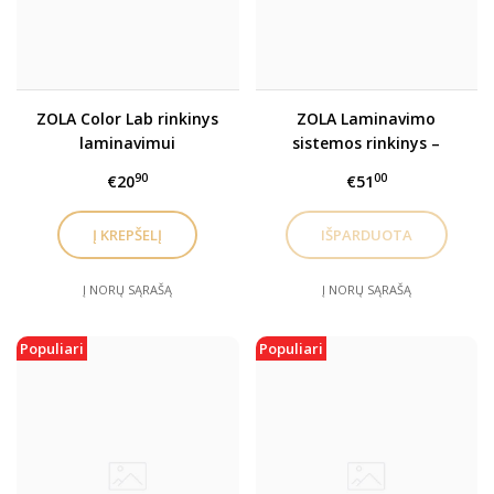
ZOLA Color Lab rinkinys
ZOLA Laminavimo
laminavimui
sistemos rinkinys –
paketėliuose (3 x 1 ml)
Brow&Lash Lamination
90
00
€20
€51
Classic System Color
Lab
Į NORŲ SĄRAŠĄ
Į NORŲ SĄRAŠĄ
Populiari
Populiari