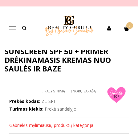
Pagrindinis
PREKIŲ KATEGORIJOS
Dekoratyvinė kosmetika
Veido makiažui
veido odos paruošimui
Zola Skin Base Daily Hydrating Sunscreen SPF 50 + Primer
0
Drėkinamasis kremas nuo saulės ir baze
Navigacija
ZOLA SKIN BASE DAILY HYDRATING
SUNSCREEN SPF 50 + PRIMER
DRĖKINAMASIS KREMAS NUO
SAULĖS IR BAZE
Į PALYGINIMĄ
Į NORŲ SĄRAŠĄ
Prekės kodas:
ZL-SPF
Turimas kiekis:
Prekė sandėlyje
Gabrielės mylimiausių produktų kategorija