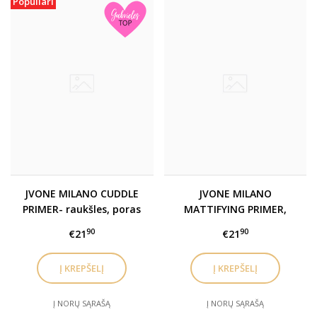
Populiari
JVONE MILANO CUDDLE
JVONE MILANO
PRIMER- raukšles, poras
MATTIFYING PRIMER,
lyginanti bazė
matinė bazė
90
90
€21
€21
suteikianti švytėjimo
Į NORŲ SĄRAŠĄ
Į NORŲ SĄRAŠĄ