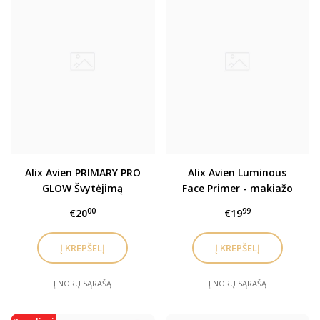
Alix Avien PRIMARY PRO
Alix Avien Luminous
GLOW Švytėjimą
Face Primer - makiažo
suteikianti veido bazė
bazė
00
99
€20
€19
Į NORŲ SĄRAŠĄ
Į NORŲ SĄRAŠĄ