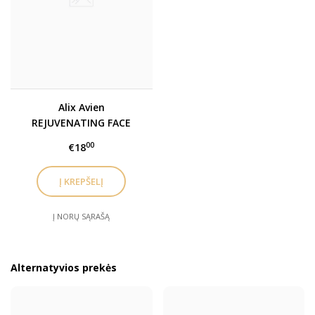
Alix Avien
REJUVENATING FACE
BASE CREAM Drėkinanti
00
€18
makiažo bazė
Į NORŲ SĄRAŠĄ
Alternatyvios prekės