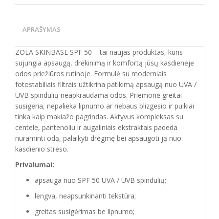
APRAŠYMAS
ZOLA SKINBASE SPF 50 – tai naujas produktas, kuris
sujungia apsaugą, drėkinimą ir komfortą jūsų kasdienėje
odos priežiūros rutinoje. Formulė su moderniais
fotostabiliais filtrais užtikrina patikimą apsaugą nuo UVA /
UVB spindulių neapkraudama odos. Priemonė greitai
susigeria, nepalieka lipnumo ar riebaus blizgesio ir puikiai
tinka kaip makiažo pagrindas. Aktyvus kompleksas su
centele, pantenoliu ir augaliniais ekstraktais padeda
nuraminti odą, palaikyti drėgmę bei apsaugoti ją nuo
kasdienio streso.
Privalumai:
apsauga nuo SPF 50 UVA / UVB spindulių;
lengva, neapsunkinanti tekstūra;
greitas susigėrimas be lipnumo;