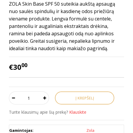
ZOLA Skin Base SPF 50 suteikia aukštą apsaugą
nuo saulės spindulių ir kasdienę odos priežiūrą
viename produkte. Lengva formulė su centele,
pantenoliu ir augaliniais ekstraktais drėkina,
ramina bei padeda apsaugoti odą nuo aplinkos
poveikio. Greitai susigeria, nepalieka lipnumo ir
idealiai tinka naudoti kaip makiažo pagrindą.
00
€30
Turite klausimų apie šią prekę?
Klauskite
Gamintojas:
Zola