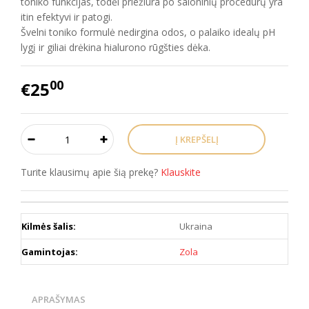
toniko funkcijas, todėl priežiūra po saloninių procedūrų yra
itin efektyvi ir patogi.
Švelni toniko formulė nedirgina odos, o palaiko idealų pH
lygį ir giliai drėkina hialurono rūgšties dėka.
00
€25
Turite klausimų apie šią prekę?
Klauskite
Kilmės šalis:
Ukraina
Gamintojas:
Zola
APRAŠYMAS