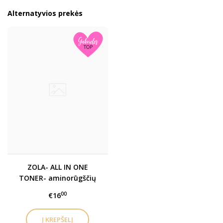
Alternatyvios prekės
ZOLA- ALL IN ONE
TONER- aminorūgščių
minkštinamasis toneris
00
€16
Į KREPŠELĮ