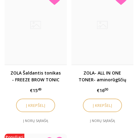
ZOLA Šaldantis tonikas
ZOLA- ALL IN ONE
- FREEZE BROW TONIC
TONER- aminorūgščių
minkštinamasis toneris
49
00
€15
€16
Į KREPŠELĮ
Į KREPŠELĮ
Į NORŲ SĄRAŠĄ
Į NORŲ SĄRAŠĄ
Populiari