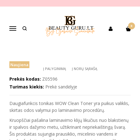
Pagrindinis
PREKIŲ KATEGORIJOS
Dekoratyvinė kosmetika
Veido makiažui
veido odos paruošimui
ZOLA WOW Clean Toner – daugiafunkcinis valiklis
0
Navigacija
ZOLA WOW CLEAN TONER –
DAUGIAFUNKCINIS VALIKLIS
Naujiena
Į PALYGINIMĄ
Į NORŲ SĄRAŠĄ
Prekės kodas:
Z05596
Turimas kiekis:
Prekė sandėlyje
Daugiafunkcis tonikas WOW Clean Toner yra puikus valiklis,
skirtas odos valymui po laminavimo procedūrų.
Kruopščiai pašalina laminavimo klijų likučius nuo blakstienų
ir spalvos dažymo metu, užtikrinant nepriekaištingą švarą.
Šis produktas sujungia prausiklio, micelinio vandens ir