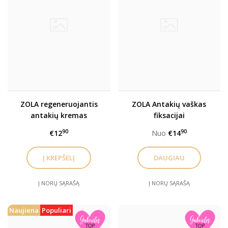
ZOLA regeneruojantis
ZOLA Antakių vaškas
antakių kremas
fiksacijai
90
90
€12
Nuo
€14
Į KREPŠELĮ
DAUGIAU
Į NORŲ SĄRAŠĄ
Į NORŲ SĄRAŠĄ
Naujiena
Populiari