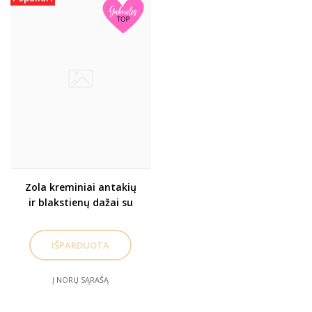
Zola kreminiai antakių
ir blakstienų dažai su
kolagenu- SAŠETĖMIS
Į NORŲ SĄRAŠĄ