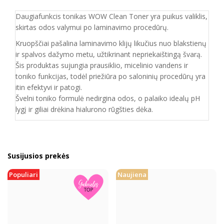
Daugiafunkcis tonikas WOW Clean Toner yra puikus valiklis,
skirtas odos valymui po laminavimo procedūrų.
Kruopščiai pašalina laminavimo klijų likučius nuo blakstienų
ir spalvos dažymo metu, užtikrinant nepriekaištingą švarą.
Šis produktas sujungia prausiklio, micelinio vandens ir
toniko funkcijas, todėl priežiūra po saloninių procedūrų yra
itin efektyvi ir patogi.
Švelni toniko formulė nedirgina odos, o palaiko idealų pH
lygį ir giliai drėkina hialurono rūgšties dėka.
Susijusios prekės
Populiari
Naujiena