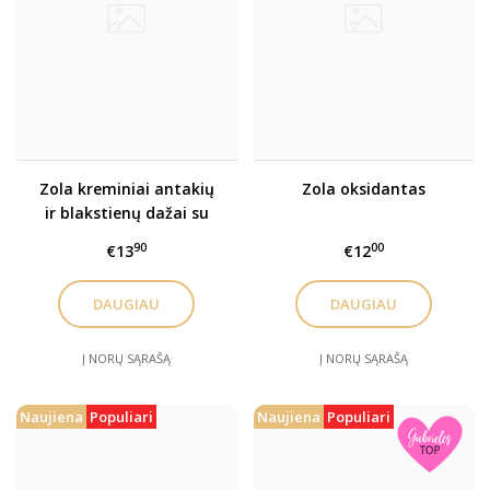
Zola kreminiai antakių
Zola oksidantas
ir blakstienų dažai su
kolagenu
90
00
€13
€12
DAUGIAU
DAUGIAU
Į NORŲ SĄRAŠĄ
Į NORŲ SĄRAŠĄ
Naujiena
Populiari
Naujiena
Populiari