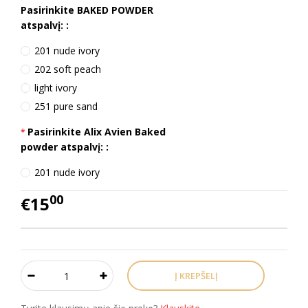
Pasirinkite BAKED POWDER
atspalvį: :
201 nude ivory
202 soft peach
light ivory
251 pure sand
Pasirinkite Alix Avien Baked
powder atspalvį: :
201 nude ivory
00
€15