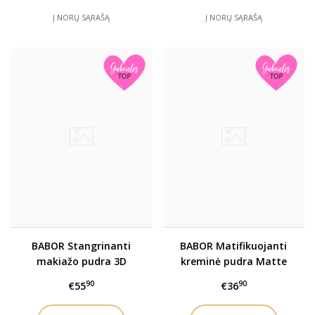
Į NORŲ SĄRAŠĄ
Į NORŲ SĄRAŠĄ
BABOR Stangrinanti
BABOR Matifikuojanti
makiažo pudra 3D
kreminė pudra Matte
Firming Serum
Finish
90
90
€55
€36