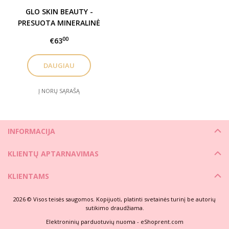
GLO SKIN BEAUTY -
PRESUOTA MINERALINĖ
PUDRA / PRESSED BASE
00
€63
DAUGIAU
Į NORŲ SĄRAŠĄ
INFORMACIJA
KLIENTŲ APTARNAVIMAS
KLIENTAMS
2026 © Visos teisės saugomos. Kopijuoti, platinti svetainės turinį be autorių
sutikimo draudžiama.
Elektroninių parduotuvių nuoma
-
eShoprent.com