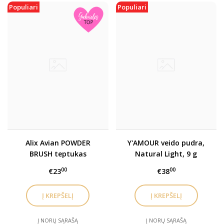
Populiari
Populiari
Alix Avian POWDER
Y'AMOUR veido pudra,
BRUSH teptukas
Natural Light, 9 g
sausoms tekstūroms
00
00
€23
€38
Į NORŲ SĄRAŠĄ
Į NORŲ SĄRAŠĄ