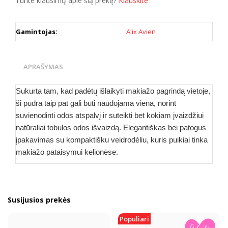
Turite klausimų apie šią prekę?
Klauskite
Gamintojas:
Alix Avien
APRAŠYMAS
Sukurta tam, kad padėtų išlaikyti makiažo pagrindą vietoje,
ši pudra taip pat gali būti naudojama viena, norint
suvienodinti odos atspalvį ir suteikti bet kokiam įvaizdžiui
natūraliai tobulos odos išvaizdą. Elegantiškas bei patogus
įpakavimas su kompaktišku veidrodėliu, kuris puikiai tinka
makiažo pataisymui kelionėse.
Susijusios prekės
Populiari