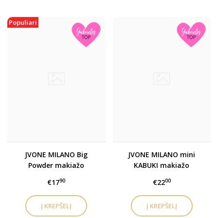
Populiari
JVONE MILANO Big
JVONE MILANO mini
Powder makiažo
KABUKI makiažo
šepetėlis
šepetėlis
90
00
€17
€22
(biriai/kompaktinei
pudrai)