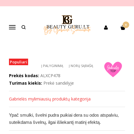
Pagrindinis
PREKIŲ KATEGORIJOS
Dekoratyvinė kosmetika
Veido makiažui
Sausos presuotos ir birios pudros
Alix Avien BAKED POWDER kompaktinė pudra
0
Navigacija
ALIX AVIEN BAKED POWDER
KOMPAKTINĖ PUDRA
Populiari
Į PALYGINIMĄ
Į NORŲ SĄRAŠĄ
Prekės kodas:
ALXCP478
Turimas kiekis:
Prekė sandėlyje
Gabrielės mylimiausių produktų kategorija
Ypač smulki, švelni pudra puikiai dera su odos atspalviu,
suteikdama švelnų, ilgai išliekantį matinį efektą.