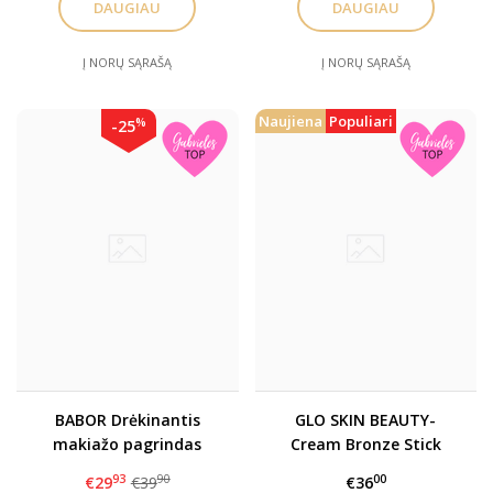
DAUGIAU
DAUGIAU
Į NORŲ SĄRAŠĄ
Į NORŲ SĄRAŠĄ
Naujiena
Populiari
%
-25
BABOR Drėkinantis
GLO SKIN BEAUTY-
makiažo pagrindas
Cream Bronze Stick
Hydra Liquid
Kreminis bronzantas /
93
90
00
€29
€39
€36
pieštukas