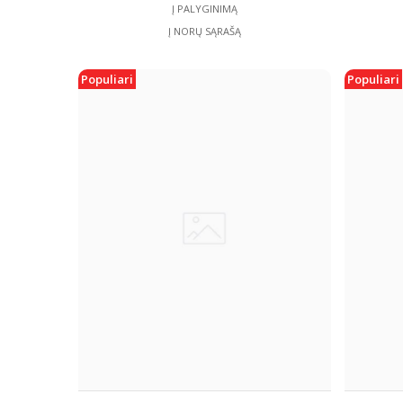
Į PALYGINIMĄ
Į NORŲ SĄRAŠĄ
Populiari
Populiari