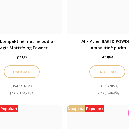
kompaktinė matinė pudra-
Alix Avien BAKED POWD
agic Mattifying Powder
kompaktinė pudra
50
00
€25
€15
DAUGIAU
DAUGIAU
Į PALYGINIMĄ
Į PALYGINIMĄ
Į NORŲ SĄRAŠĄ
Į NORŲ SĄRAŠĄ
Populiari
Naujiena
Populiari