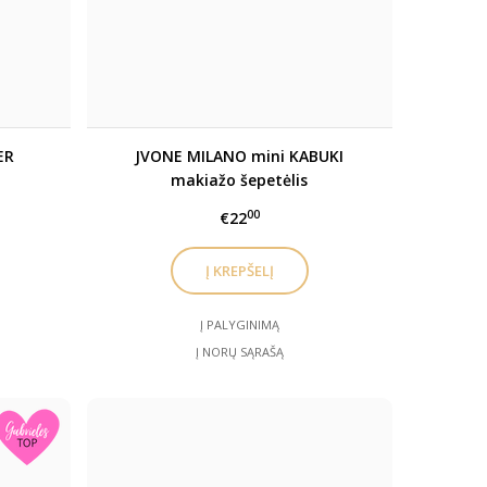
ER
JVONE MILANO mini KABUKI
makiažo šepetėlis
00
€22
Į PALYGINIMĄ
Į NORŲ SĄRAŠĄ