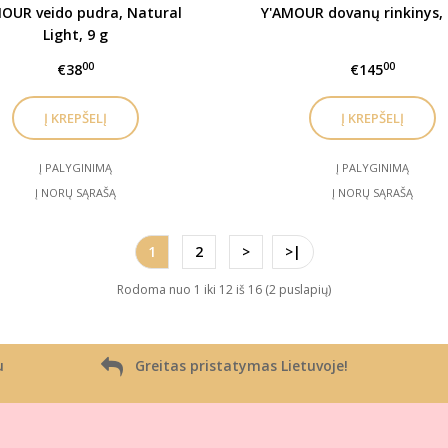
OUR veido pudra, Natural
Y'AMOUR dovanų rinkinys,
Light, 9 g
00
00
€38
€145
Į PALYGINIMĄ
Į PALYGINIMĄ
Į NORŲ SĄRAŠĄ
Į NORŲ SĄRAŠĄ
1
2
>
>|
Rodoma nuo 1 iki 12 iš 16 (2 puslapių)
u
Greitas pristatymas Lietuvoje!