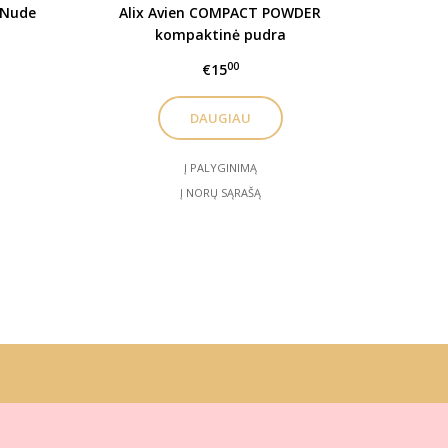
 Nude
Alix Avien COMPACT POWDER
kompaktinė pudra
00
€15
DAUGIAU
Į PALYGINIMĄ
Į NORŲ SĄRAŠĄ