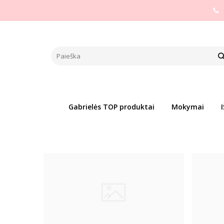
SAUSOS PRESUOTOS IR BIRIOS
Pagrindinis
PREKIŲ KATEGORIJOS
Dekoratyvinė kosmet
Prekių palyginimas
(0)
Gabrielės TOP produktai
Mokymai
Naujiena
Naujiena