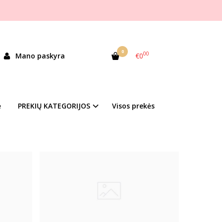
0
00
Mano paskyra
€0
ė
PREKIŲ KATEGORIJOS
Visos prekės