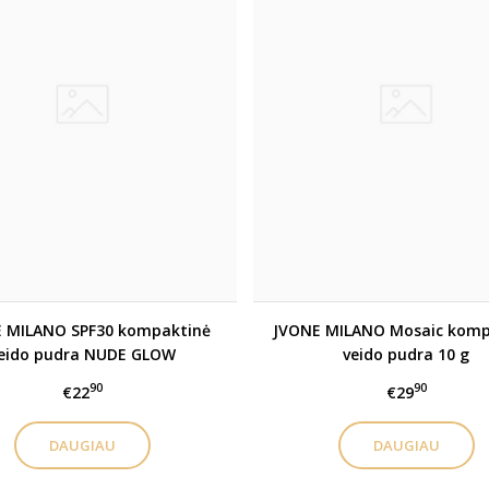
 MILANO SPF30 kompaktinė
JVONE MILANO Mosaic komp
eido pudra NUDE GLOW
veido pudra 10 g
90
90
€22
€29
DAUGIAU
DAUGIAU