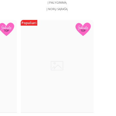
Į PALYGINIMĄ
Į NORŲ SĄRAŠĄ
Populiari