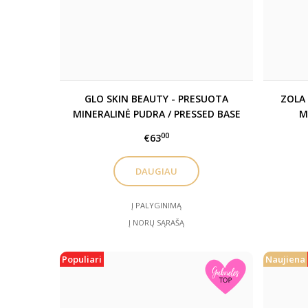
GLO SKIN BEAUTY - PRESUOTA
ZOLA 
MINERALINĖ PUDRA / PRESSED BASE
M
00
€63
DAUGIAU
Į PALYGINIMĄ
Į NORŲ SĄRAŠĄ
Populiari
Naujiena