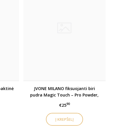
aktinė
JVONE MILANO fiksuojanti biri
pudra Magic Touch – Pro Powder,
10g
90
€25