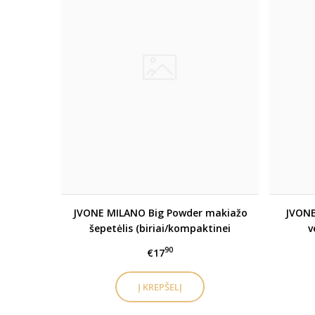
JVONE MILANO Big Powder makiažo
JVONE
šepetėlis (biriai/kompaktinei
v
pudrai)
90
€17