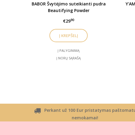
BABOR Švytėjimo suteikianti pudra
Y'AM
Beautifying Powder
90
€29
Į PALYGINIMĄ
Į NORŲ SĄRAŠĄ
Perkant už 100 Eur pristatymas paštomat
nemokamai!