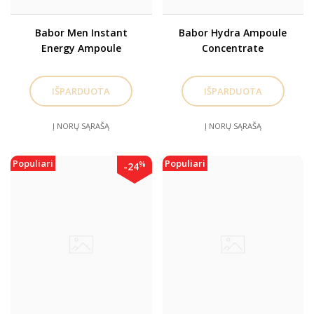
Babor Men Instant
Babor Hydra Ampoule
Energy Ampoule
Concentrate
Concentrate
Drėkinančios ampulės
Energizuojančios veido
veidui 7x2ml
ampulės vyrams 7x2ml
Į NORŲ SĄRAŠĄ
Į NORŲ SĄRAŠĄ
Populiari
Populiari
%
-24