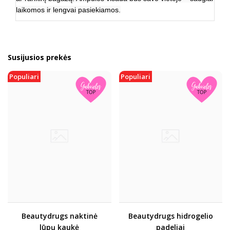
laikomos ir lengvai pasiekiamos.
Susijusios prekės
Populiari
Populiari
Beautydrugs naktinė
Beautydrugs hidrogelio
lūpų kaukė
padeliai