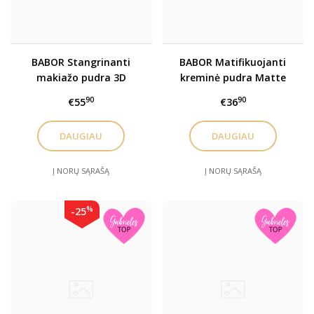
BABOR Stangrinanti
BABOR Matifikuojanti
makiažo pudra 3D
kreminė pudra Matte
Firming Serum
Finish
90
90
€55
€36
DAUGIAU
DAUGIAU
Į NORŲ SĄRAŠĄ
Į NORŲ SĄRAŠĄ
%
-25