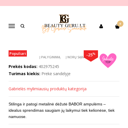
Pagrindinis
PREKIŲ KATEGORIJOS
Veido odos priežiūra
Veido kremai,losjonai
Kelioninė metalinė dėžutė ampulėms BABOR
0
KELIONINĖ METALINĖ DĖŽUTĖ
Navigacija
AMPULĖMS BABOR
Populiari
%
-25
Į PALYGINIMĄ
Į NORŲ SĄRAŠĄ
Prekės kodas:
402975245
Turimas kiekis:
Prekė sandėlyje
Gabrielės mylimiausių produktų kategorija
Stilinga ir patogi metalinė dėžutė BABOR ampulėms –
idealus sprendimas saugiam jų laikymui tiek kelionėse, tiek
namuose.