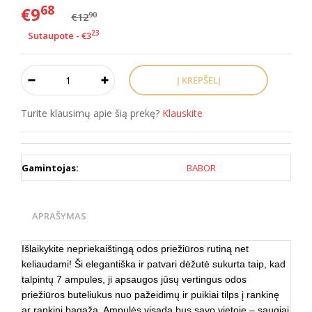
68
€9
90
€12
23
Sutaupote - €3
Turite klausimų apie šią prekę?
Klauskite
Gamintojas:
BABOR
APRAŠYMAS
Išlaikykite nepriekaištingą odos priežiūros rutiną net
keliaudami! Ši elegantiška ir patvari dėžutė sukurta taip, kad
talpintų 7 ampules, ji apsaugos jūsų vertingus odos
priežiūros buteliukus nuo pažeidimų ir puikiai tilps į rankinę
ar rankinį bagažą. Ampulės visada bus savo vietoje – saugiai