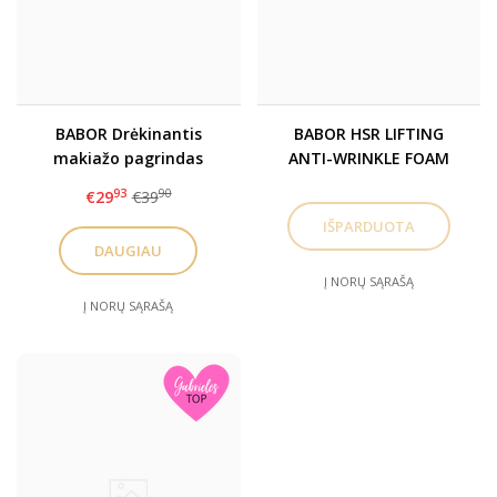
BABOR Drėkinantis
BABOR HSR LIFTING
makiažo pagrindas
ANTI-WRINKLE FOAM
Hydra Liquid
MASK stangrinanti putų
93
90
€29
€39
kaukė veidui, 75ml
DAUGIAU
Į NORŲ SĄRAŠĄ
Į NORŲ SĄRAŠĄ