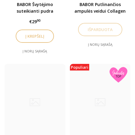
BABOR Švytėjimo
BABOR Putlinančios
suteikianti pudra
ampulės veidui Collagen
Beautifying Powder
Booster
90
€29
Į KREPŠELĮ
Į NORŲ SĄRAŠĄ
Į NORŲ SĄRAŠĄ
Populiari