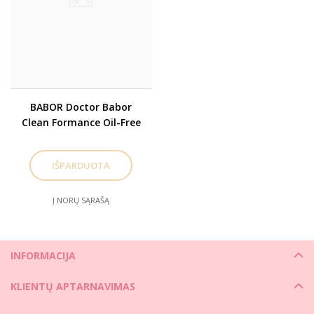
BABOR Doctor Babor
Clean Formance Oil-Free
Matte Effect Gel-Cream.
Matizuojantis veido
kremas
Į NORŲ SĄRAŠĄ
INFORMACIJA
KLIENTŲ APTARNAVIMAS