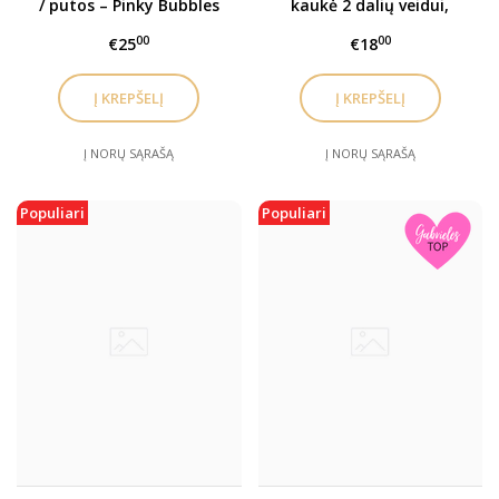
/ putos – Pinky Bubbles
kaukė 2 dalių veidui,
Cream
kaklui ir dekoltė
00
00
€25
€18
Į KREPŠELĮ
Į KREPŠELĮ
Į NORŲ SĄRAŠĄ
Į NORŲ SĄRAŠĄ
Populiari
Populiari