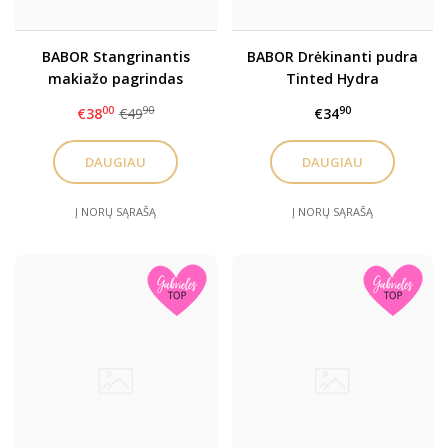
BABOR Stangrinantis
BABOR Drėkinanti pudra
makiažo pagrindas
Tinted Hydra
Collagen Deluxe
Moisturizer
00
90
90
€38
€49
€34
DAUGIAU
DAUGIAU
Į NORŲ SĄRAŠĄ
Į NORŲ SĄRAŠĄ