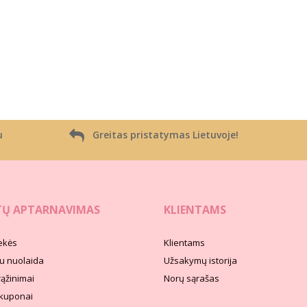
u
Greitas pristatymas Lietuvoje!
TŲ APTARNAVIMAS
KLIENTAMS
ekės
Klientams
u nuolaida
Užsakymų istorija
rąžinimai
Norų sąrašas
kuponai