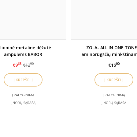
lioninė metalinė dėžutė
ZOLA- ALL IN ONE TONE
ampulėms BABOR
aminorūgščių minkštinam
toneris
68
90
00
€9
€12
€16
Į PALYGINIMĄ
Į PALYGINIMĄ
Į NORŲ SĄRAŠĄ
Į NORŲ SĄRAŠĄ