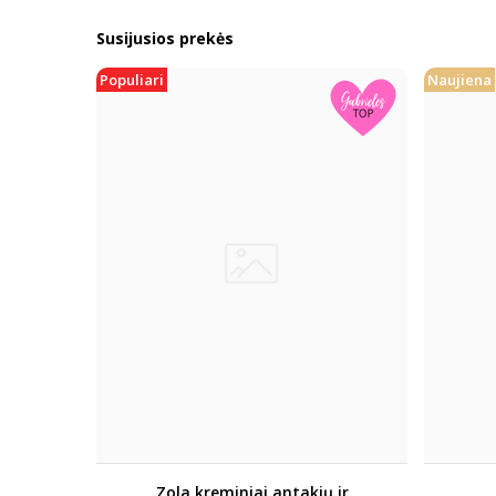
Susijusios prekės
Populiari
Naujiena
Zola kreminiai antakių ir