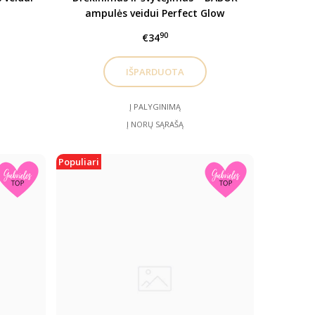
ampulės veidui Perfect Glow
90
€34
Į PALYGINIMĄ
Į NORŲ SĄRAŠĄ
Populiari