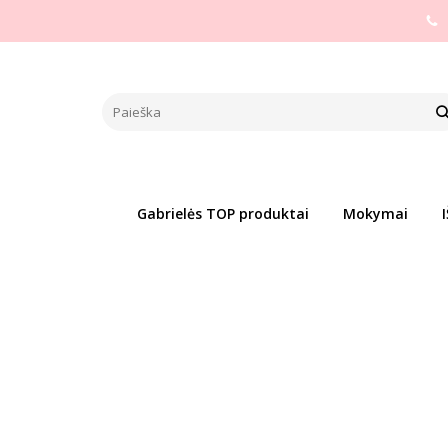
Pagrindinis
PREKIŲ KATEGORIJOS
Pagal gamintoją
Zo
ZOLA VALOMASIS KREMAS / P
Populiari
Į PALYGINIMĄ
Į NOR
Gabrielės TOP produktai
Mokymai