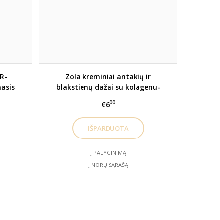
R-
Zola kreminiai antakių ir
asis
blakstienų dažai su kolagenu-
SAŠETĖMIS
00
€6
Į PALYGINIMĄ
Į NORŲ SĄRAŠĄ