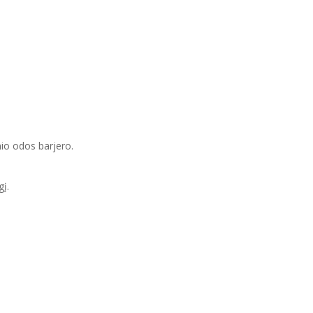
nio odos barjero.
gį.