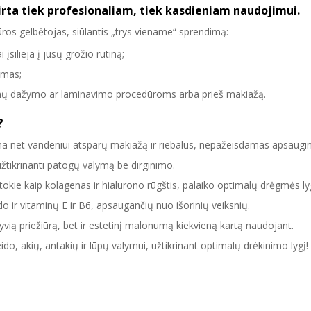
irta tiek profesionaliam, tiek kasdieniam naudojimui.
ros gelbėtojas, siūlantis „trys viename“ sprendimą:
įsilieja į jūsų grožio rutiną;
imas;
enų dažymo ar laminavimo procedūroms arba prieš makiažą.
?
ina net vandeniui atsparų makiažą ir riebalus, nepažeisdamas apsaugi
užtikrinanti patogų valymą be dirginimo.
tokie kaip kolagenas ir hialurono rūgštis, palaiko optimalų drėgmės ly
do ir vitaminų E ir B6, apsaugančių nuo išorinių veiksnių.
ektyvią priežiūrą, bet ir estetinį malonumą kiekvieną kartą naudojant.
ido, akių, antakių ir lūpų valymui, užtikrinant optimalų drėkinimo lygį!