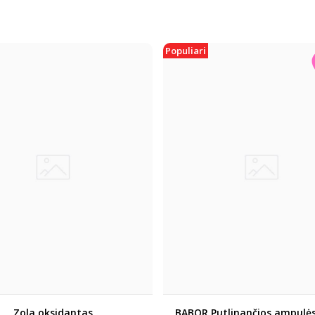
Populiari
Zola oksidantas
BABOR Putlinančios ampulės