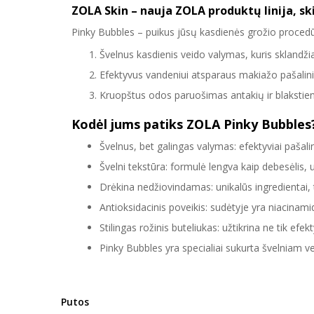
ZOLA Skin – nauja ZOLA produktų linija, sk
Pinky Bubbles – puikus jūsų kasdienės grožio procedū
Švelnus kasdienis veido valymas, kuris sklandžiai 
Efektyvus vandeniui atsparaus makiažo pašalin
Kruopštus odos paruošimas antakių ir blaksti
Kodėl jums patiks ZOLA Pinky Bubbles
Švelnus, bet galingas valymas: efektyviai pašal
Švelni tekstūra: formulė lengva kaip debesėlis, 
Drėkina nedžiovindamas: unikalūs ingredientai, 
Antioksidacinis poveikis: sudėtyje yra niacinami
Stilingas rožinis buteliukas: užtikrina ne tik ef
Pinky Bubbles yra specialiai sukurta švelniam ve
Putos