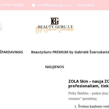
+37067464062
info@beautyguru.lt
Kontaktai
la
ZOLA Valomasis kremas / putos – Pinky Bubbles Cream
UTOS – PINKY BUBBLES CREAM
Prekės kodas:
z05692
Ų SĄRAŠĄ
Turimas kiekis:
Prekė s
IŠPARDAVIMAS
BeautyGuru PREMIUM by Gabrielė Švarcukait
Gabrielės mylimiausių pro
NAUJIENOS
ZOLA Skin – nauja ZO
profesionaliam, tie
Pinky Bubbles – puikus jūsų k
viename“ sprendimą:
Švelnus kasdienis veido