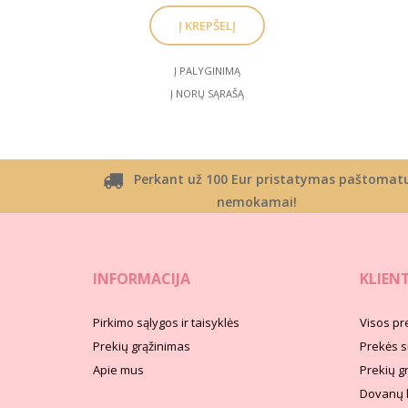
Į PALYGINIMĄ
Į NORŲ SĄRAŠĄ
Perkant už 100 Eur pristatymas paštomat
nemokamai!
INFORMACIJA
KLIEN
Pirkimo sąlygos ir taisyklės
Visos pr
Prekių grąžinimas
Prekės s
Apie mus
Prekių g
Dovanų 