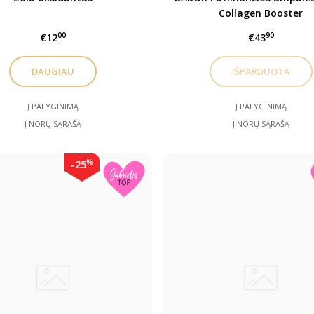
Collagen Booster
00
90
€12
€43
DAUGIAU
Į PALYGINIMĄ
Į PALYGINIMĄ
Į NORŲ SĄRAŠĄ
Į NORŲ SĄRAŠĄ
%
-25