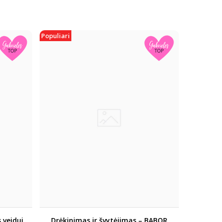
Populiari
 veidui
Drėkinimas ir švytėjimas – BABOR