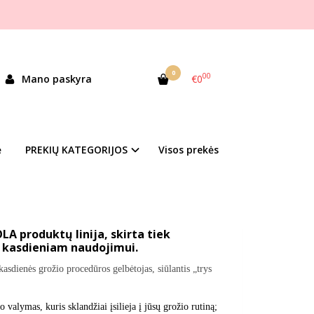
0
00
Mano paskyra
€0
andėlyje
ė
PREKIŲ KATEGORIJOS
Visos prekės
duktų kategorija
LA produktų linija, skirta tiek
k kasdieniam naudojimui.
asdienės grožio procedūros gelbėtojas, siūlantis „trys
 valymas, kuris sklandžiai įsilieja į jūsų grožio rutiną;