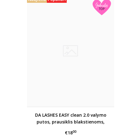
DA LASHES EASY clean 2.0 valymo
putos, prausiklis blakstienoms,
antakiams ir veidui
00
€18