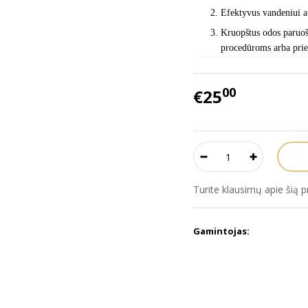
Efektyvus vandeniui a
Kruopštus odos paruoš
procedūroms arba prie
00
€25
Turite klausimų apie šią 
Gamintojas: