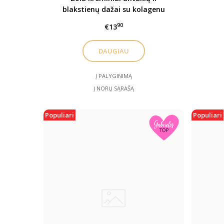
blakstienų dažai su kolagenu
90
€13
DAUGIAU
Į PALYGINIMĄ
Į NORŲ SĄRAŠĄ
Populiari
Populiari