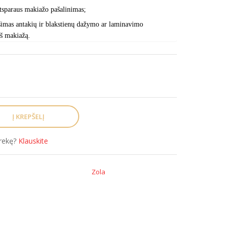
tsparaus makiažo pašalinimas;
imas antakių ir blakstienų dažymo ar laminavimo
š makiažą.
prekę?
Klauskite
Zola