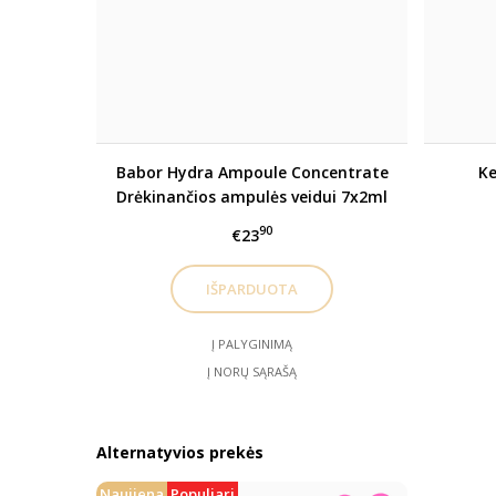
Babor Hydra Ampoule Concentrate
Ke
Drėkinančios ampulės veidui 7x2ml
90
€23
Į PALYGINIMĄ
Į NORŲ SĄRAŠĄ
Alternatyvios prekės
Naujiena
Populiari