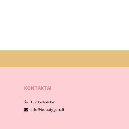
KONTAKTAI
+37067464062
info@beautyguru.lt