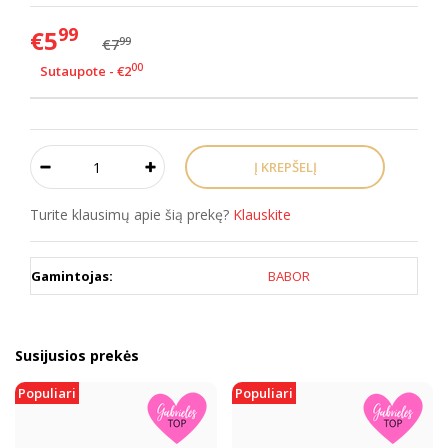
99
€5
99
€7
00
Sutaupote - €2
Turite klausimų apie šią prekę?
Klauskite
Gamintojas:
BABOR
Susijusios prekės
Populiari
Populiari