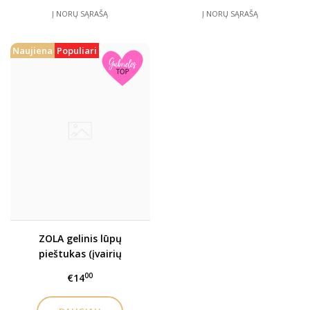
Į NORŲ SĄRAŠĄ
Į NORŲ SĄRAŠĄ
Naujiena
Populiari
ZOLA gelinis lūpų
pieštukas (įvairių
spalvų)
00
€14