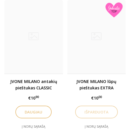
JVONE MILANO antakių
JVONE MILANO lūpų
pieštukas CLASSIC
pieštukas EXTRA
BROW
PIGMENT pigmentuotas
90
00
€10
€10
lūpų pieštukas, 1.2gr
DAUGIAU
Į NORŲ SĄRAŠĄ
Į NORŲ SĄRAŠĄ