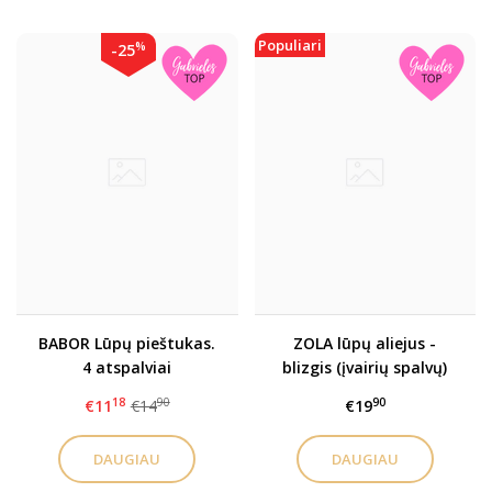
Populiari
%
-25
BABOR Lūpų pieštukas.
ZOLA lūpų aliejus -
4 atspalviai
blizgis (įvairių spalvų)
18
90
90
€11
€14
€19
DAUGIAU
DAUGIAU