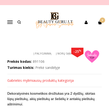
Pagrindinis
PREKIŲ KATEGORIJOS
Dekoratyvinė kosmetika
Akių makiažui
Akių pieštukai,apvadai
BABOR Dekoratyvinės kosmetikos drožtukas
0
Navigacija
BABOR DEKORATYVINĖS
KOSMETIKOS DROŽTUKAS
%
-25
Į PALYGINIMĄ
Į NORŲ SĄRAŠĄ
Prekės kodas:
891106
Turimas kiekis:
Prekė sandėlyje
Gabrielės mylimiausių produktų kategorija
Dekoratyvinės kosmetikos drožtukas yra 2 dydžių, skirtas
lūpų pieštukų, akių pieštukų ar šešėlių ir antakių pieštukų
aštrinimui.