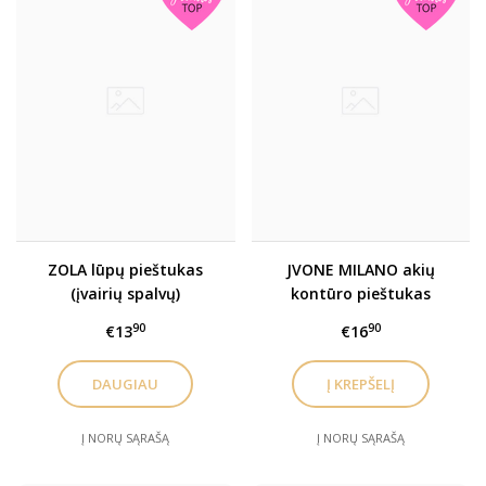
ZOLA lūpų pieštukas
JVONE MILANO akių
(įvairių spalvų)
kontūro pieštukas
BLACK KAJAL - juodos sp.
90
90
€13
€16
NUDE GLOW kolekcija
DAUGIAU
Į NORŲ SĄRAŠĄ
Į NORŲ SĄRAŠĄ