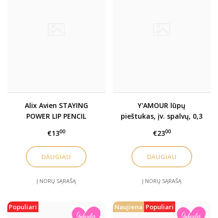
Alix Avien STAYING
Y'AMOUR lūpų
POWER LIP PENCIL
pieštukas, įv. spalvų, 0,3
ilgalaikis lūpų pieštukas
g
00
00
€13
€23
DAUGIAU
DAUGIAU
Į NORŲ SĄRAŠĄ
Į NORŲ SĄRAŠĄ
Populiari
Naujiena
Populiari