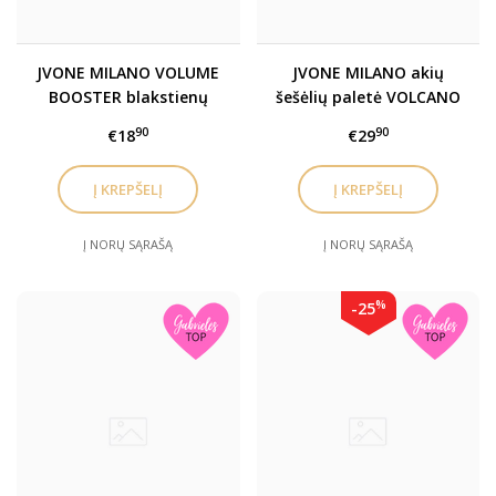
JVONE MILANO VOLUME
JVONE MILANO akių
BOOSTER blakstienų
šešėlių paletė VOLCANO
tušas XXL, 14ml
9 x 1 gr
90
90
€18
€29
BESTSELERIS
Į NORŲ SĄRAŠĄ
Į NORŲ SĄRAŠĄ
%
-25