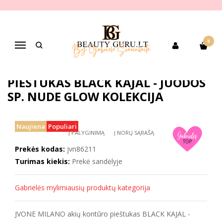
Pagrindinis
PREKIŲ KATEGORIJOS
Dekoratyvinė kosmetika
Akių makiažui
Akių pieštukai,apvadai
JVONE MILANO akių kontūro pieštukas BLACK KAJAL - juodos sp. NUDE
0
GLOW kolekcija
Navigacija
JVONE MILANO AKIŲ KONTŪRO
PIEŠTUKAS BLACK KAJAL - JUODOS
SP. NUDE GLOW KOLEKCIJA
Naujiena
Populiari
Į PALYGINIMĄ
Į NORŲ SĄRAŠĄ
Prekės kodas:
jvn86211
Turimas kiekis:
Prekė sandėlyje
Gabrielės mylimiausių produktų kategorija
JVONE MILANO akių kontūro pieštukas BLACK KAJAL -