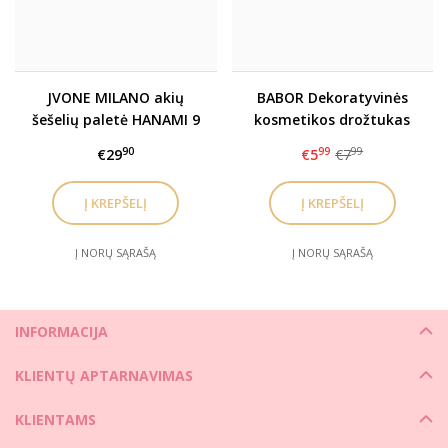
JVONE MILANO akių
BABOR Dekoratyvinės
šešelių paletė HANAMI 9
kosmetikos drožtukas
x 1 gr
90
99
99
€29
€5
€7
Į NORŲ SĄRAŠĄ
Į NORŲ SĄRAŠĄ
INFORMACIJA
KLIENTŲ APTARNAVIMAS
KLIENTAMS