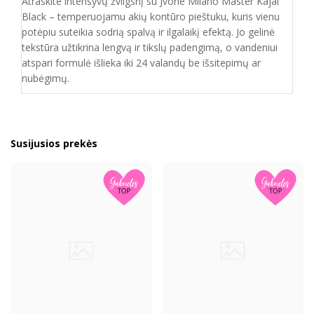
Atraskite intensyvų žvilgsnį su Jvone Milano Master Kajal
Black – temperuojamu akių kontūro pieštuku, kuris vienu
potėpiu suteikia sodrią spalvą ir ilgalaikį efektą. Jo gelinė
tekstūra užtikrina lengvą ir tikslų padengimą, o vandeniui
atspari formulė išlieka iki 24 valandų be išsitepimų ar
nubėgimų.
Susijusios prekės