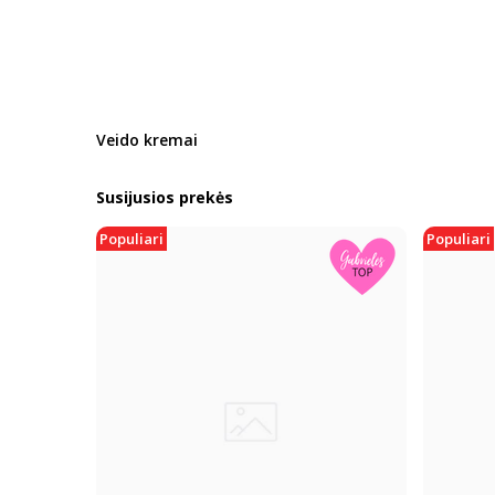
Veido kremai
Susijusios prekės
Populiari
Populiari