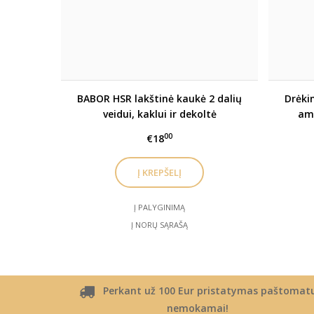
BABOR HSR lakštinė kaukė 2 dalių
Drėki
veidui, kaklui ir dekoltė
amp
00
€18
Į PALYGINIMĄ
Į NORŲ SĄRAŠĄ
Perkant už 100 Eur pristatymas paštomat
nemokamai!