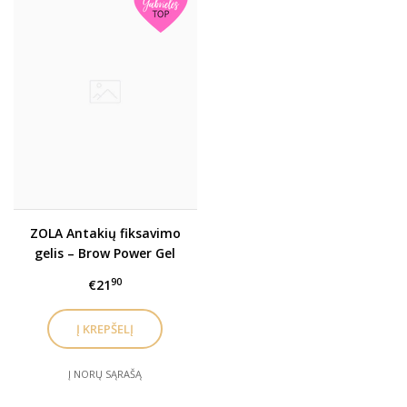
ZOLA Antakių fiksavimo
gelis – Brow Power Gel
90
€21
Į NORŲ SĄRAŠĄ