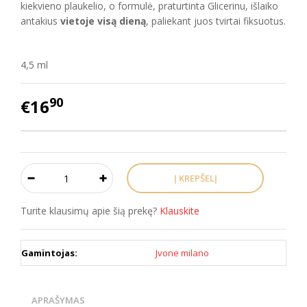
kiekvieno plaukelio, o formulė, praturtinta Glicerinu, išlaiko
antakius
vietoje
visą dieną
, paliekant juos tvirtai fiksuotus.
4,5 ml
90
€16
Turite klausimų apie šią prekę?
Klauskite
Gamintojas:
Jvone milano
APRAŠYMAS