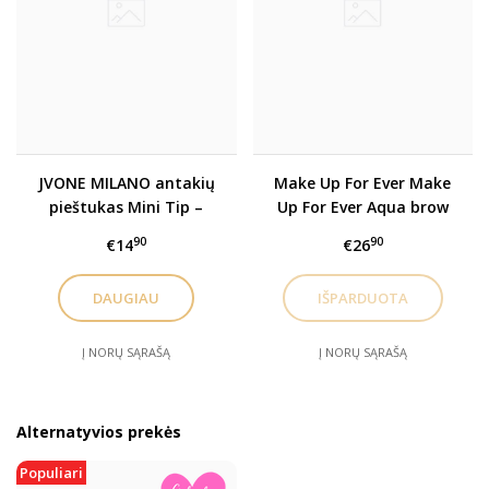
JVONE MILANO antakių
Make Up For Ever Make
pieštukas Mini Tip –
Up For Ever Aqua brow
Slim (mechaninis)
24hr Gelis antakiams
90
90
€14
€26
7ml, 30 Dark Brown
DAUGIAU
Į NORŲ SĄRAŠĄ
Į NORŲ SĄRAŠĄ
Alternatyvios prekės
Populiari