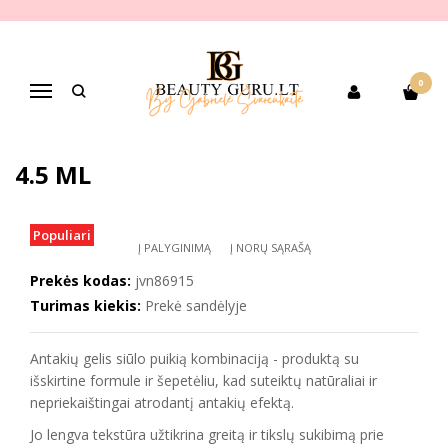
Pagrindinis
PREKIŲ KATEGORIJOS
Dekoratyvinė kosmetika
Antakių makiažui
Antakių geliai, želė fiksavimui
JVONE MILANO antakius fiksuojantis gelis Brow Rules, 4.5 ml
0
Navigacija
JVONE MILANO ANTAKIUS
FIKSUOJANTIS GELIS BROW RULES,
4.5 ML
Populiari
Į PALYGINIMĄ
Į NORŲ SĄRAŠĄ
Prekės kodas:
jvn86915
Turimas kiekis:
Prekė sandėlyje
Antakių gelis siūlo puikią kombinaciją - produktą su
išskirtine formule ir šepetėliu, kad suteiktų natūraliai ir
nepriekaištingai atrodantį antakių efektą.
Jo lengva tekstūra užtikrina greitą ir tikslų sukibimą prie