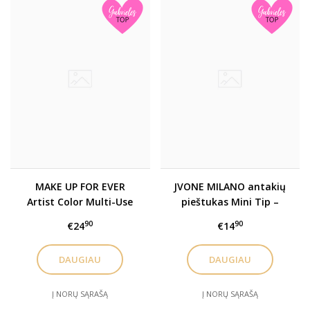
MAKE UP FOR EVER
JVONE MILANO antakių
Artist Color Multi-Use
pieštukas Mini Tip –
Matte Pencil 1.4g
Slim (mechaninis)
90
90
€24
€14
daugiafunkcis akių-lūpų
pieštukas. Įv. spalvų
DAUGIAU
DAUGIAU
Į NORŲ SĄRAŠĄ
Į NORŲ SĄRAŠĄ