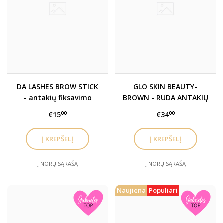
DA LASHES BROW STICK
GLO SKIN BEAUTY-
- antakių fiksavimo
BROWN - RUDA ANTAKIŲ
vaškas
PUDRA/ ŠEŠĖLIAI / BROW
00
00
€15
€34
POWDER DUO
Į NORŲ SĄRAŠĄ
Į NORŲ SĄRAŠĄ
Naujiena
Populiari