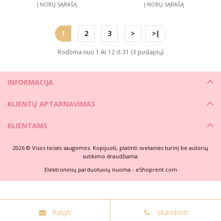
Į NORŲ SĄRAŠĄ
Į NORŲ SĄRAŠĄ
1
2
3
>
>|
Rodoma nuo 1 iki 12 iš 31 (3 puslapių)
INFORMACIJA
KLIENTŲ APTARNAVIMAS
KLIENTAMS
2026 © Visos teisės saugomos. Kopijuoti, platinti svetainės turinį be autorių
sutikimo draudžiama.
Elektroninių parduotuvių nuoma
-
eShoprent.com
Rašyti
Skambinti