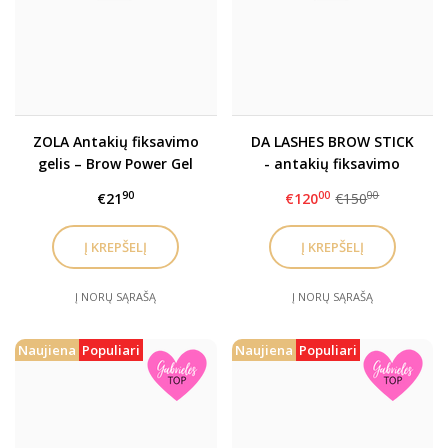
ZOLA Antakių fiksavimo
DA LASHES BROW STICK
gelis – Brow Power Gel
- antakių fiksavimo
vaškas BROW STICK 10
90
00
00
€21
€120
€150
vnt. didmenos rinkinys
Į NORŲ SĄRAŠĄ
Į NORŲ SĄRAŠĄ
Naujiena
Populiari
Naujiena
Populiari