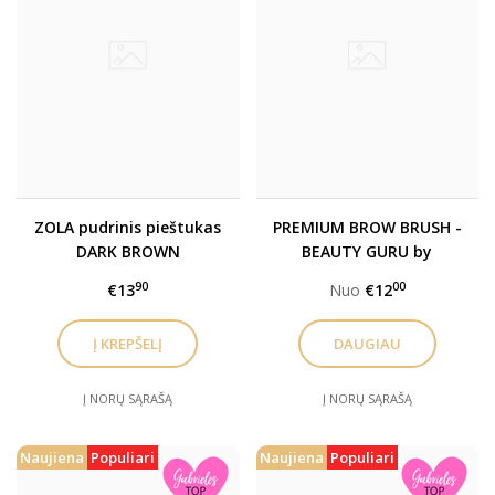
ZOLA pudrinis pieštukas
PREMIUM BROW BRUSH -
DARK BROWN
BEAUTY GURU by
Gabrielė Švarcukaitė
90
00
€13
Nuo
€12
teptukai
DAUGIAU
Į NORŲ SĄRAŠĄ
Į NORŲ SĄRAŠĄ
Naujiena
Populiari
Naujiena
Populiari