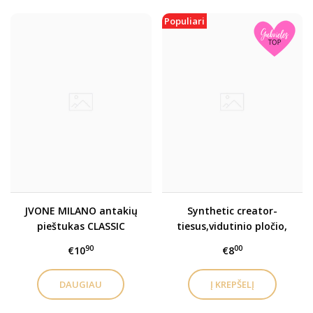
Populiari
JVONE MILANO antakių
Synthetic creator-
pieštukas CLASSIC
tiesus,vidutinio pločio,
BROW
itin tikslus teptukas
90
00
€10
€8
baltai pastai 25nr
DAUGIAU