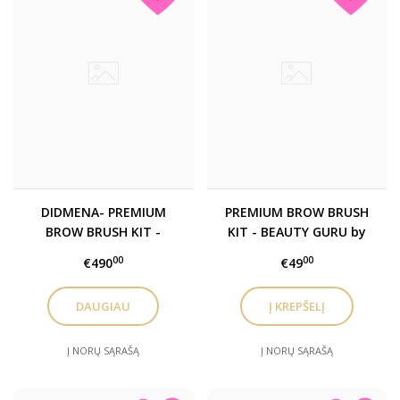
DIDMENA- PREMIUM
PREMIUM BROW BRUSH
BROW BRUSH KIT -
KIT - BEAUTY GURU by
BEAUTY GURU by
Gabrielė Švarcukaitė
00
00
€490
€49
Gabrielė Švarcukaitė
teptukų rinkinys
teptukų rinkinys
DAUGIAU
Į NORŲ SĄRAŠĄ
Į NORŲ SĄRAŠĄ