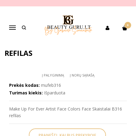
Pagrindinis
PREKIŲ KATEGORIJOS
Dekoratyvinė kosmetika
Veido makiažui
Skaistalai
Make Up For Ever Artist Face Colors Face Skaistalai B316 refilas
0
Navigacija
MAKE UP FOR EVER ARTIST FACE
COLORS FACE SKAISTALAI B316
REFILAS
Į PALYGINIMĄ
Į NORŲ SĄRAŠĄ
Prekės kodas:
mufeb316
Turimas kiekis:
Išparduota
Make Up For Ever Artist Face Colors Face Skaistalai B316
refilas
PRANEŠTI, KAI BUS PREKYBOJE