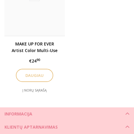
MAKE UP FOR EVER
Artist Color Multi-Use
Matte Pencil 1.4g
90
€24
daugiafunkcis akių-lūpų
pieštukas. Įv. spalvų
DAUGIAU
Į NORŲ SĄRAŠĄ
INFORMACIJA
KLIENTŲ APTARNAVIMAS