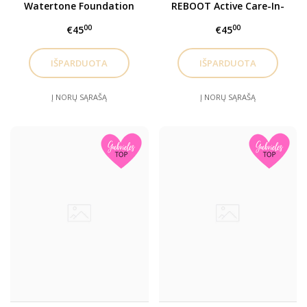
Watertone Foundation
REBOOT Active Care-In-
Makiažo pagrindas
Foundation kreminė
00
00
€45
€45
40ml, Y225
pudra Y340
Į NORŲ SĄRAŠĄ
Į NORŲ SĄRAŠĄ