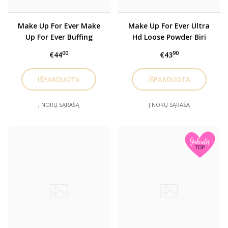
Make Up For Ever Make
Make Up For Ever Ultra
Up For Ever Buffing
Hd Loose Powder Biri
Foundation Brush N112
pudra 8.5g
00
90
€44
€43
Šepetėlis kreminei
pudrai 1 vnt.
Į NORŲ SĄRAŠĄ
Į NORŲ SĄRAŠĄ