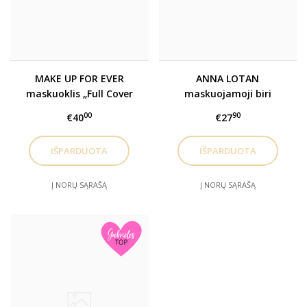
MAKE UP FOR EVER
ANNA LOTAN
maskuoklis „Full Cover
maskuojamoji biri
Extreme Camouflage
mineralinė pudra
00
90
€40
€27
Cream”, 15 ml
Į NORŲ SĄRAŠĄ
Į NORŲ SĄRAŠĄ