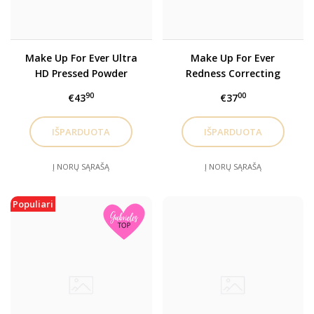
Make Up For Ever Ultra
Make Up For Ever
HD Pressed Powder
Redness Correcting
Kompaktinė pudra 6.2g,
Primer Raudonį
90
00
€43
€37
Translucent
koreguojanti makiažo
bazė 30ml
Į NORŲ SĄRAŠĄ
Į NORŲ SĄRAŠĄ
Populiari