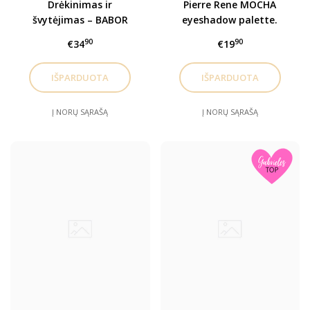
Drėkinimas ir
Pierre Rene MOCHA
švytėjimas – BABOR
eyeshadow palette.
ampulės veidui Perfect
Šešėlių paletė
90
90
€34
€19
Glow
Į NORŲ SĄRAŠĄ
Į NORŲ SĄRAŠĄ