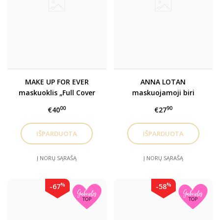
MAKE UP FOR EVER
ANNA LOTAN
maskuoklis „Full Cover
maskuojamoji biri
Extreme Camouflage
mineralinė pudra
00
90
€40
€27
Cream”, 15 ml
Į NORŲ SĄRAŠĄ
Į NORŲ SĄRAŠĄ
%
%
-67
-58