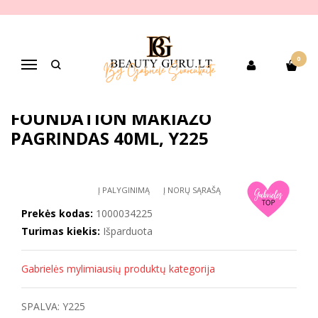
Pagrindinis
PREKIŲ KATEGORIJOS
Dekoratyvinė kosmetika
Veido makiažui
Skysti makiažo pagrindai, BB kremai, pudros
Make Up For Ever Watertone Foundation Makiažo pagrindas 40ml,
0
Y225
Navigacija
MAKE UP FOR EVER WATERTONE
FOUNDATION MAKIAŽO
PAGRINDAS 40ML, Y225
Į PALYGINIMĄ
Į NORŲ SĄRAŠĄ
Prekės kodas:
1000034225
Turimas kiekis:
Išparduota
Gabrielės mylimiausių produktų kategorija
SPALVA: Y225