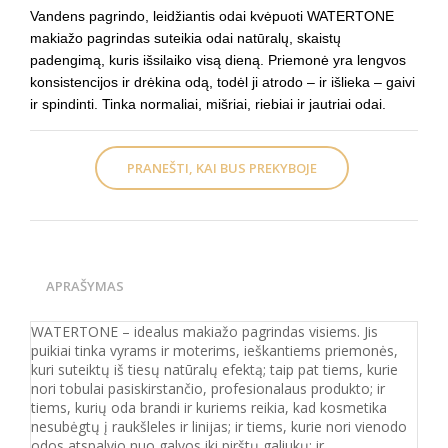
Vandens pagrindo, leidžiantis odai kvėpuoti WATERTONE
makiažo pagrindas suteikia odai natūralų, skaistų
padengimą, kuris išsilaiko visą dieną. Priemonė yra lengvos
konsistencijos ir drėkina odą, todėl ji atrodo – ir išlieka – gaivi
ir spindinti. Tinka normaliai, mišriai, riebiai ir jautriai odai.
PRANEŠTI, KAI BUS PREKYBOJE
APRAŠYMAS
WATERTONE – idealus makiažo pagrindas visiems. Jis
puikiai tinka vyrams ir moterims, ieškantiems priemonės,
kuri suteiktų iš tiesų natūralų efektą; taip pat tiems, kurie
nori tobulai pasiskirstančio, profesionalaus produkto; ir
tiems, kurių oda brandi ir kuriems reikia, kad kosmetika
nesubėgtų į raukšleles ir linijas; ir tiems, kurie nori vienodo
odos atspalvio nuo galvos iki pirštų galiukų; ir