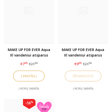
MAKE UP FOR EVER Aqua
MAKE UP FOR EVER Aqua
Xl vandeniui atsparus
Xl vandeniui atsparus
pieštukas M26
pieštukas M22
00
50
00
50
€7
€21
€9
€21
Į NORŲ SĄRAŠĄ
Į NORŲ SĄRAŠĄ
%
-58