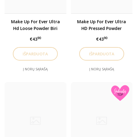
Make Up For Ever Ultra
Make Up For Ever Ultra
Hd Loose Powder Biri
HD Pressed Powder
pudra 8.5g
Kompaktinė pudra 6.2g,
90
90
€43
€43
Translucent
Į NORŲ SĄRAŠĄ
Į NORŲ SĄRAŠĄ