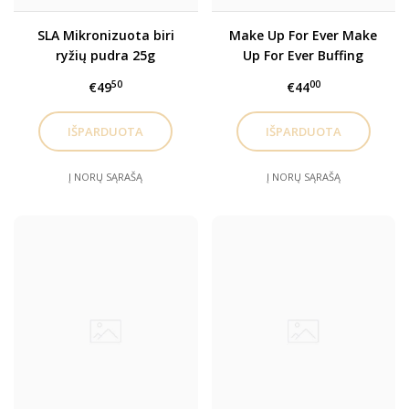
SLA Mikronizuota biri
Make Up For Ever Make
ryžių pudra 25g
Up For Ever Buffing
Foundation Brush N112
50
00
€49
€44
Šepetėlis kreminei
pudrai 1 vnt.
Į NORŲ SĄRAŠĄ
Į NORŲ SĄRAŠĄ