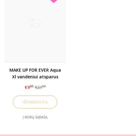
MAKE UP FOR EVER Aqua
Xl vandeniui atsparus
pieštukas I24
00
50
€9
€21
Į NORŲ SĄRAŠĄ