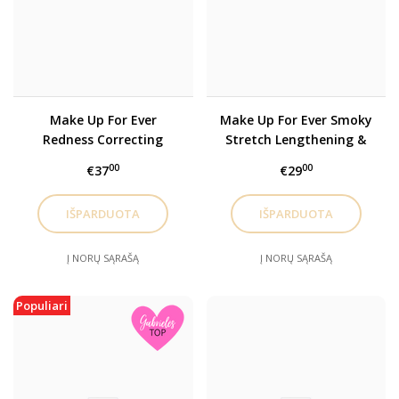
Make Up For Ever
Make Up For Ever Smoky
Redness Correcting
Stretch Lengthening &
Primer Raudonį
Defining Mascara
00
00
€37
€29
koreguojanti makiažo
Blakstienas ilginantis
bazė 30ml
bei išryškinantis tušas
7ml
Į NORŲ SĄRAŠĄ
Į NORŲ SĄRAŠĄ
Populiari