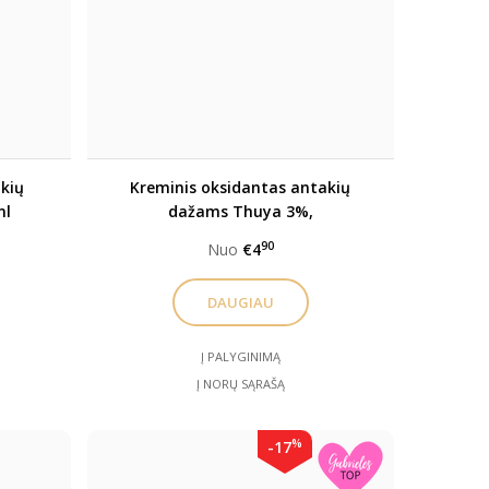
kių
Kreminis oksidantas antakių
ml
dažams Thuya 3%,
90
Nuo
€4
DAUGIAU
Į PALYGINIMĄ
Į NORŲ SĄRAŠĄ
%
-17