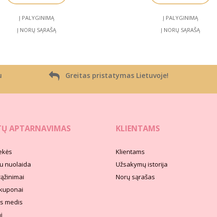
Į PALYGINIMĄ
Į PALYGINIMĄ
Į NORŲ SĄRAŠĄ
Į NORŲ SĄRAŠĄ
u
Greitas pristatymas Lietuvoje!
TŲ APTARNAVIMAS
KLIENTAMS
ekės
Klientams
u nuolaida
Užsakymų istorija
rąžinimai
Norų sąrašas
kuponai
s medis
i