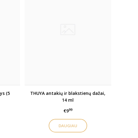
ys (5
THUYA antakių ir blakstienų dažai,
14 ml
99
€9
DAUGIAU