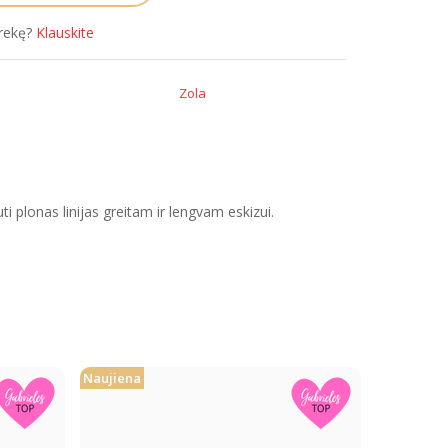
prekę?
Klauskite
Zola
ti plonas linijas greitam ir lengvam eskizui.
Naujiena