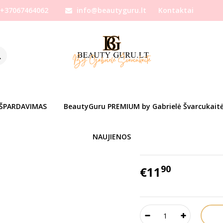
+37067464062
info@beautyguru.lt
Kontaktai
la
ZOLA baltas žymėjimo siūlas antakių dizaino eskizui
S ANTAKIŲ DIZAINO ESKIZUI
Prekės kodas:
z05322
Ų SĄRAŠĄ
Turimas kiekis:
Prekė s
IŠPARDAVIMAS
BeautyGuru PREMIUM by Gabrielė Švarcukait
Gabrielės mylimiausių pro
NAUJIENOS
ZOLA baltas žymėjimo siūl
90
€11