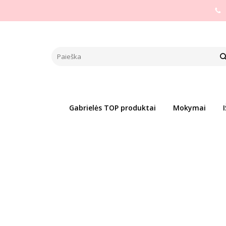
Pagrindinis
PREKIŲ KATEGORIJOS
Pagal gamintoją
Zo
ZOLA BALTAS ŽYMĖJIMO SIŪLA
Populiari
Į PALYGINIMĄ
Į NOR
Gabrielės TOP produktai
Mokymai