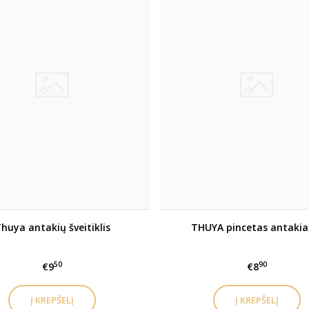
huya antakių šveitiklis
THUYA pincetas antaki
50
90
€9
€8