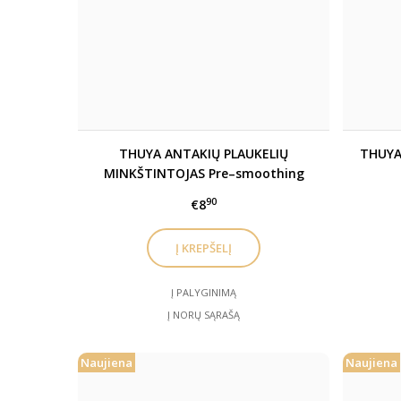
THUYA ANTAKIŲ PLAUKELIŲ
THUYA 
MINKŠTINTOJAS Pre–smoothing
90
€8
Į PALYGINIMĄ
Į NORŲ SĄRAŠĄ
Naujiena
Naujiena