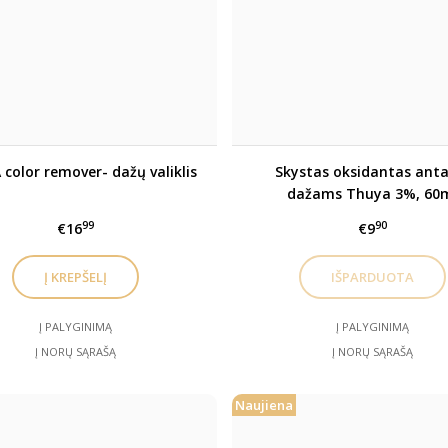
color remover- dažų valiklis
Skystas oksidantas anta
dažams Thuya 3%, 60
99
90
€16
€9
Į PALYGINIMĄ
Į PALYGINIMĄ
Į NORŲ SĄRAŠĄ
Į NORŲ SĄRAŠĄ
Naujiena