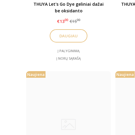
THUYA Let's Go Dye geliniai dažai
THUYA 
be oksidanto
00
00
€13
€15
DAUGIAU
Į PALYGINIMĄ
Į NORŲ SĄRAŠĄ
Naujiena
Naujiena