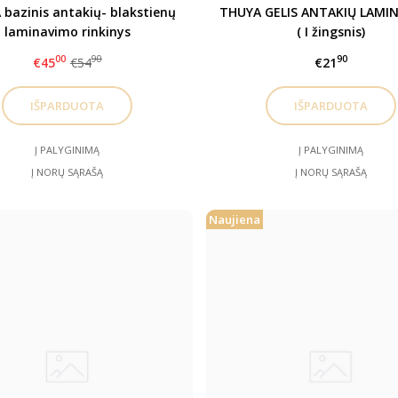
bazinis antakių- blakstienų
THUYA GELIS ANTAKIŲ LAMI
laminavimo rinkinys
( I žingsnis)
00
90
90
€45
€54
€21
Į PALYGINIMĄ
Į PALYGINIMĄ
Į NORŲ SĄRAŠĄ
Į NORŲ SĄRAŠĄ
Naujiena