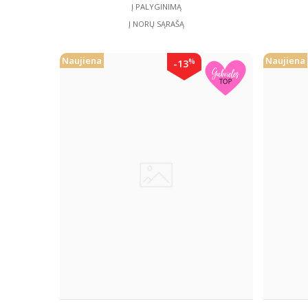
Į PALYGINIMĄ
Į NORŲ SĄRAŠĄ
Naujiena
Naujiena
%
-13