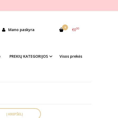
0
00
Mano paskyra
€0
andėlyje
ė
PREKIŲ KATEGORIJOS
Visos prekės
duktų kategorija
as antakių dizaino eskizui