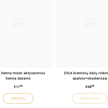
 henna mixer aktyvatorius
ZOLA kreminių dažų rinkin
henna dažams
spalvos+oksidantas)
90
90
€11
€68