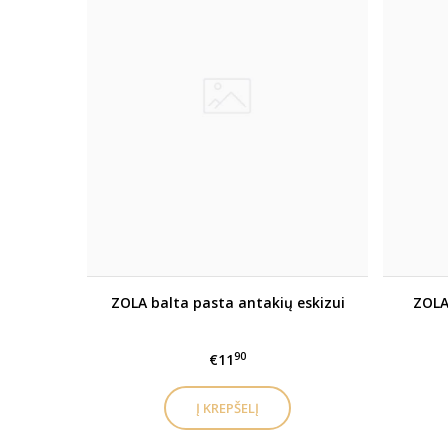
ZOLA balta pasta antakių eskizui
ZOLA
90
€11