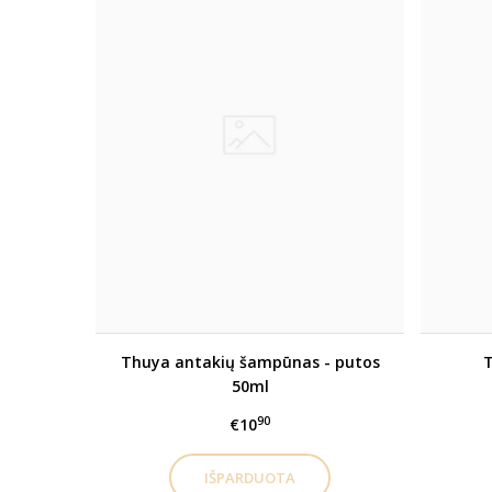
Thuya antakių šampūnas - putos
T
50ml
90
€10