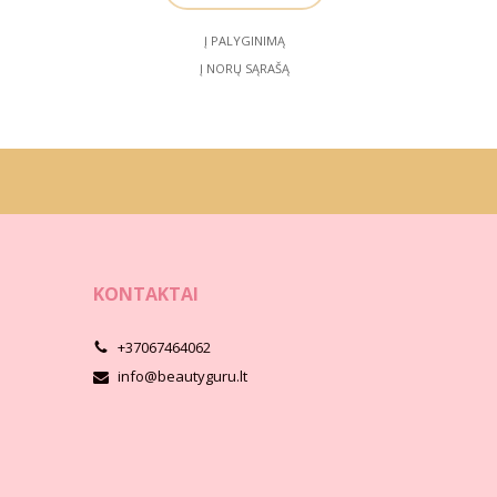
Į PALYGINIMĄ
Į NORŲ SĄRAŠĄ
KONTAKTAI
+37067464062
info@beautyguru.lt