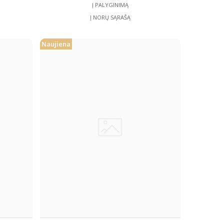
Į PALYGINIMĄ
Į NORŲ SĄRAŠĄ
Naujiena