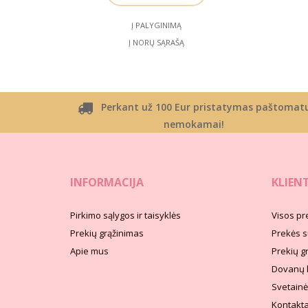
Į PALYGINIMĄ
Į NORŲ SĄRAŠĄ
Perkant už 100 Eur pristatymas paštomat
nemokamai!
INFORMACIJA
KLIEN
Pirkimo sąlygos ir taisyklės
Visos pr
Prekių grąžinimas
Prekės s
Apie mus
Prekių g
Dovanų 
Svetainė
Kontakta