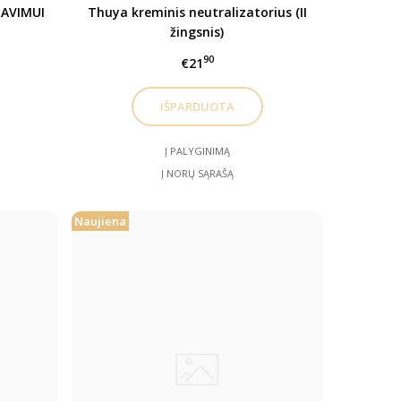
NAVIMUI
Thuya kreminis neutralizatorius (II
žingsnis)
90
€21
Į PALYGINIMĄ
Į NORŲ SĄRAŠĄ
Naujiena