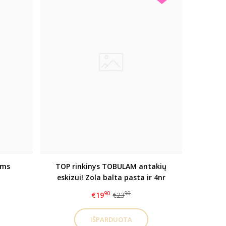
ams
TOP rinkinys TOBULAM antakių
eskizui! Zola balta pasta ir 4nr
teptukas
90
90
€19
€23