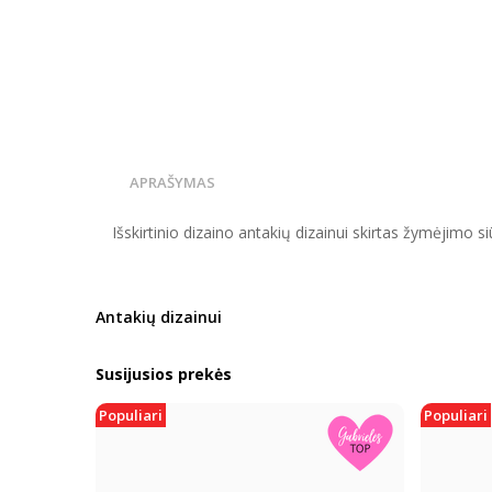
APRAŠYMAS
Išskirtinio dizaino antakių dizainui skirtas žymėjimo s
Antakių dizainui
Susijusios prekės
Populiari
Populiari