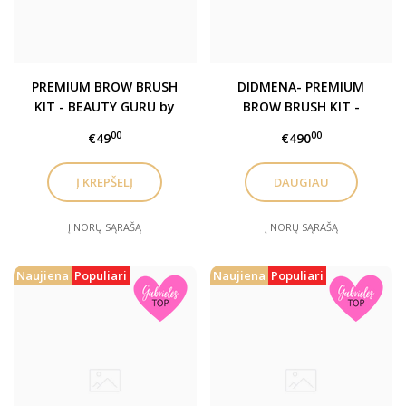
PREMIUM BROW BRUSH
DIDMENA- PREMIUM
KIT - BEAUTY GURU by
BROW BRUSH KIT -
Gabrielė Švarcukaitė
BEAUTY GURU by
00
00
€49
€490
teptukų rinkinys
Gabrielė Švarcukaitė
teptukų rinkinys
DAUGIAU
Į NORŲ SĄRAŠĄ
Į NORŲ SĄRAŠĄ
Naujiena
Populiari
Naujiena
Populiari