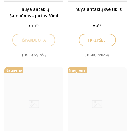
Thuya antakių
Thuya antakių šveitiklis
šampūnas - putos 50ml
90
50
€10
€9
Į NORŲ SĄRAŠĄ
Į NORŲ SĄRAŠĄ
Naujiena
Naujiena