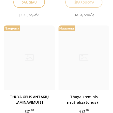
DAUGIAU
Į NORŲ SĄRAŠĄ
Į NORŲ SĄRAŠĄ
Naujiena
Naujiena
THUYA GELIS ANTAKIŲ
Thuya kreminis
LAMINAVIMUI ( I
neutralizatorius (II
žingsnis)
žingsnis)
90
90
€21
€21