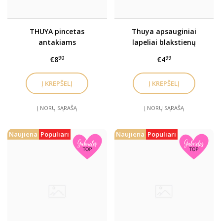
THUYA pincetas
Thuya apsauginiai
antakiams
lapeliai blakstienų
dažymui
90
99
€8
€4
Į NORŲ SĄRAŠĄ
Į NORŲ SĄRAŠĄ
Naujiena
Populiari
Naujiena
Populiari