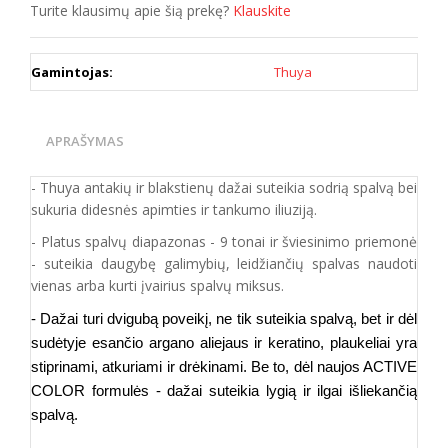
Turite klausimų apie šią prekę?
Klauskite
Gamintojas:
Thuya
APRAŠYMAS
- Thuya antakių ir blakstienų dažai suteikia sodrią spalvą bei
sukuria didesnės apimties ir tankumo iliuziją.
- Platus spalvų diapazonas - 9 tonai ir šviesinimo priemonė
- suteikia daugybę galimybių, leidžiančių spalvas naudoti
vienas arba kurti įvairius spalvų miksus.
- Dažai turi dvigubą poveikį, ne tik suteikia spalvą, bet ir dėl
sudėtyje esančio argano aliejaus ir keratino, plaukeliai yra
stiprinami, atkuriami ir drėkinami. Be to, dėl naujos ACTIVE
COLOR formulės - dažai suteikia lygią ir ilgai išliekančią
spalvą.