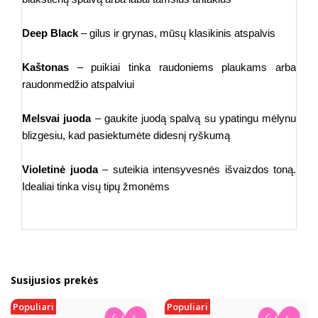
Deep Black
– gilus ir grynas, mūsų klasikinis atspalvis
Kaštonas
– puikiai tinka raudoniems plaukams arba
raudonmedžio atspalviui
Melsvai juoda
– gaukite juodą spalvą su ypatingu mėlynu
blizgesiu, kad pasiektumėte didesnį ryškumą
Violetinė juoda
– suteikia intensyvesnės išvaizdos toną.
Idealiai tinka visų tipų žmonėms
Susijusios prekės
Populiari
Populiari