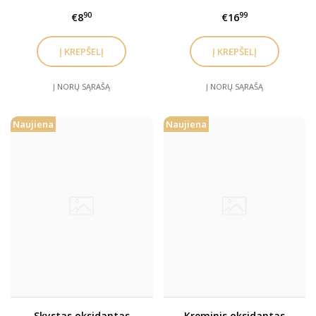
MINKŠTINTOJAS Pre–
90
99
€8
€16
smoothing
Į NORŲ SĄRAŠĄ
Į NORŲ SĄRAŠĄ
Naujiena
Naujiena
Skystas oksidantas
Kreminis oksidantas