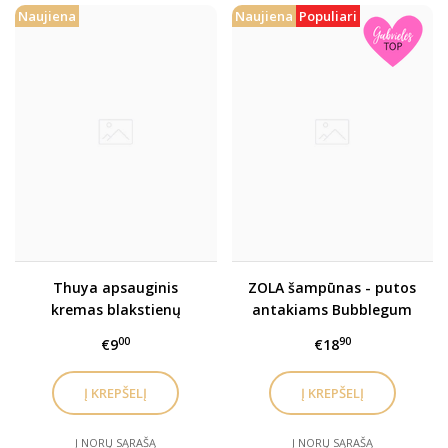
Naujiena
Naujiena
Populiari
Thuya apsauginis
ZOLA šampūnas - putos
kremas blakstienų
antakiams Bubblegum
dažymui, airbrush
00
90
€9
€18
Į NORŲ SĄRAŠĄ
Į NORŲ SĄRAŠĄ