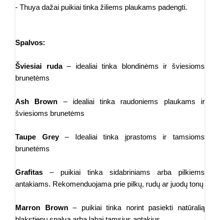
- Thuya dažai puikiai tinka žiliems plaukams padengti.
Spalvos:
Šviesiai ruda
– idealiai tinka blondinėms ir šviesioms
brunetėms
Ash Brown
– idealiai tinka raudoniems plaukams ir
šviesioms brunetėms
Taupe Grey
– Idealiai tinka įprastoms ir tamsioms
brunetėms
Grafitas
– puikiai tinka sidabriniams arba pilkiems
antakiams. Rekomenduojama prie pilkų, rudų ar juodų tonų
Marron Brown
– puikiai tinka norint pasiekti natūralią
blakstienų spalvą arba labai tamsius antakius