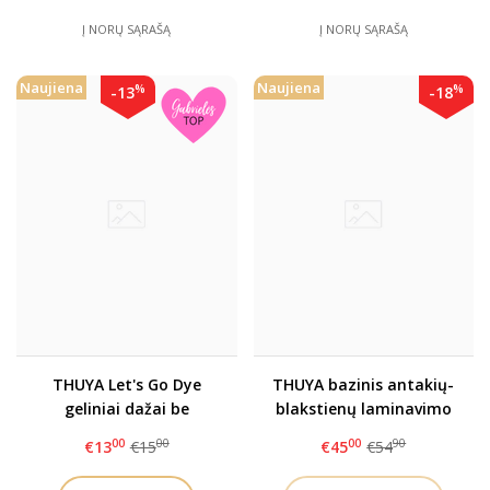
Į NORŲ SĄRAŠĄ
Į NORŲ SĄRAŠĄ
Naujiena
Naujiena
%
%
-13
-18
THUYA Let's Go Dye
THUYA bazinis antakių-
geliniai dažai be
blakstienų laminavimo
oksidanto
rinkinys
00
00
00
90
€13
€15
€45
€54