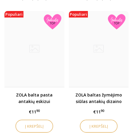
Populiari
Populiari
ZOLA balta pasta
ZOLA baltas žymėjimo
antakių eskizui
siūlas antakių dizaino
eskizui
90
90
€11
€11