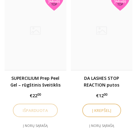
SUPERCILIUM Prep Peel
DA LASHES STOP
Gel – rūgštinis šveitiklis
REACTION putos
antakiams (Supercilium
cheminėms reakcijoms
00
00
€22
€12
rūgštinis
stabdyti
Į NORŲ SĄRAŠĄ
Į NORŲ SĄRAŠĄ