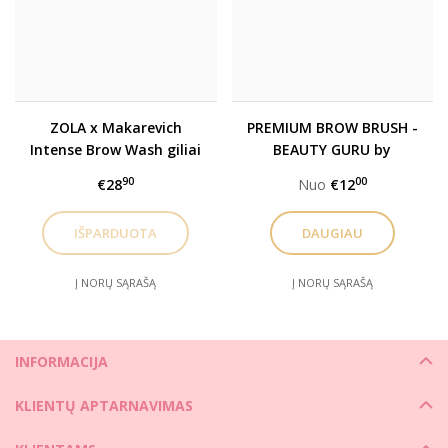
ZOLA x Makarevich
PREMIUM BROW BRUSH -
Intense Brow Wash giliai
BEAUTY GURU by
valantis šampūnas
Gabrielė Švarcukaitė
90
00
€28
Nuo
€12
antakiams ir
teptukai
blakstienoms
DAUGIAU
Į NORŲ SĄRAŠĄ
Į NORŲ SĄRAŠĄ
INFORMACIJA
KLIENTŲ APTARNAVIMAS