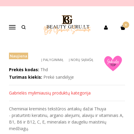
Pagrindinis
PREKIŲ KATEGORIJOS
Pagal gamintoją
THUYA
THUYA antakių ir blakstienų dažai, 14 ml
0
THUYA ANTAKIŲ IR BLAKSTIENŲ
Navigacija
DAŽAI, 14 ML
Naujiena
Į PALYGINIMĄ
Į NORŲ SĄRAŠĄ
Prekės kodas:
Thd
Turimas kiekis:
Prekė sandėlyje
Gabrielės mylimiausių produktų kategorija
Cheminiai kreminės tekstūros antakių dažai Thuya
- praturtinti keratinu, argano aliejumi, alaviju ir vitaminais A,
B1, B6 ir B12, C, E, mineralais ir daugeliu maistinių
medžiagų.