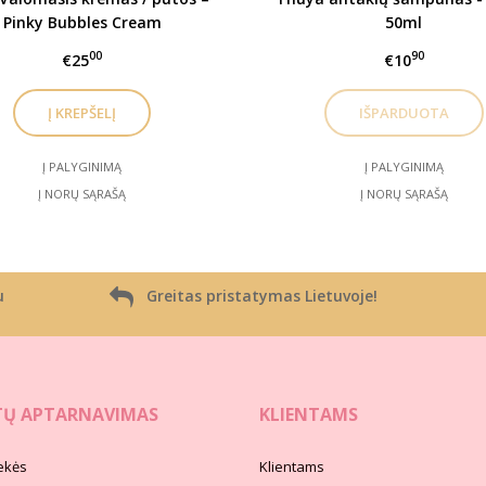
Pinky Bubbles Cream
50ml
00
90
€25
€10
Į PALYGINIMĄ
Į PALYGINIMĄ
Į NORŲ SĄRAŠĄ
Į NORŲ SĄRAŠĄ
u
Greitas pristatymas Lietuvoje!
TŲ APTARNAVIMAS
KLIENTAMS
ekės
Klientams