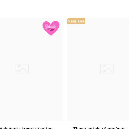
Naujiena
Valomasis kremas / putos –
Thuya antakių šampūnas -