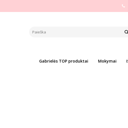
Pagrindinis
PREKIŲ KATEGORIJOS
Dovanų idėjos
Dov
DA LASHES EASY CLEAN 2.0 V
Naujiena
Populiari
Į PALYGINIMĄ
Į NOR
Gabrielės TOP produktai
Mokymai