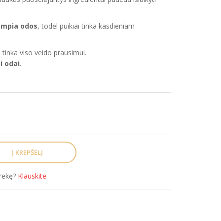
empia odos
, todėl puikiai tinka kasdieniam
i tinka viso veido prausimui.
i odai
.
prekę?
Klauskite