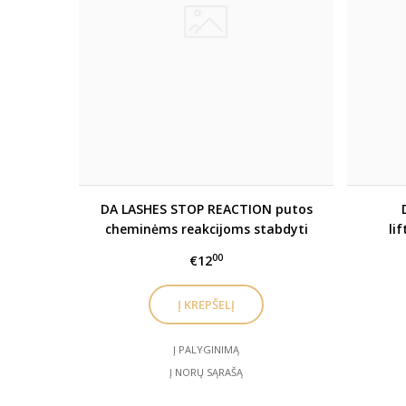
DA LASHES STOP REACTION putos
cheminėms reakcijoms stabdyti
li
00
€12
Į PALYGINIMĄ
Į NORŲ SĄRAŠĄ