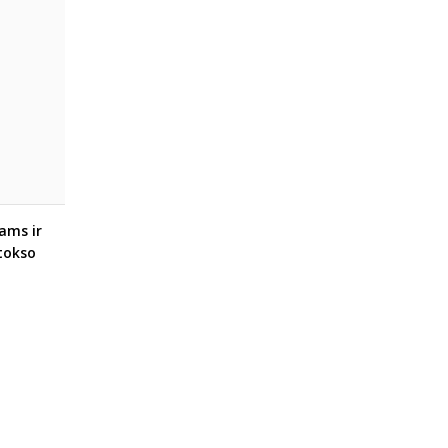
ams ir
tokso
ys