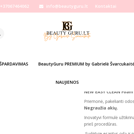
+37067464062
info@beautyguru.lt
Kontaktai
anų idėjos JAI
Dovanų idėjos JAM
DA LASHES EASY clean 2.0 valymo put
ALYMO PUTOS, PRAUSIKLIS BLAKSTIEN
Prekės kodas:
dalash-e
Ų SĄRAŠĄ
Turimas kiekis:
Prekė s
IŠPARDAVIMAS
BeautyGuru PREMIUM by Gabrielė Švarcukait
Gabrielės mylimiausių pro
NAUJIENOS
Visiškai NAUJA formulė 
NEW EASY CLEAN Foa
Priemonė, pakelianti odos
Negraužia akių.
Inovatyvi formulė užtikrin
prieš procedūras.
Sudėtyje esantys odą ir p