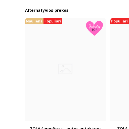
Alternatyvios prekės
Naujiena
Populiari
Populiari
ZOLA šampūnas - putos antakiams
ZOLA 