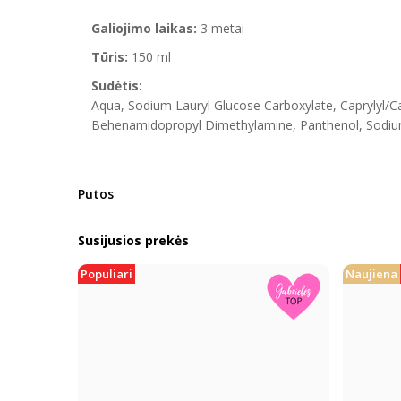
Galiojimo laikas:
3 metai
Tūris:
150 ml
Sudėtis:
Aqua, Sodium Lauryl Glucose Carboxylate, Caprylyl/Ca
Behenamidopropyl Dimethylamine, Panthenol, Sodium 
Putos
Susijusios prekės
Populiari
Naujiena