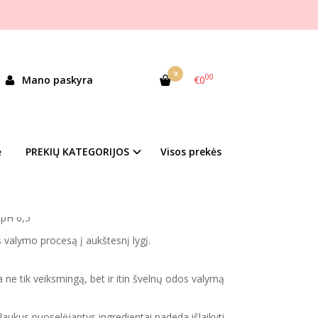
os, prausiklis blakstienoms, antakiams ir veidui
OMS, ANTAKIAMS IR VEIDUI
0
00
Mano paskyra
€0
asyc
andėlyje
ė
PREKIŲ KATEGORIJOS
Visos prekės
duktų kategorija
ir NAUJAS tūris!
m
pH 6,5
 valymo procesą į aukštesnį lygį.
a ne tik veiksmingą, bet ir itin švelnų odos valymą
laukus puoselėjantys ingredientai padeda išlaikyti