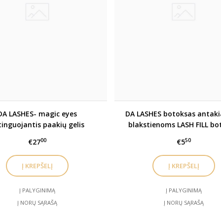
DA LASHES- magic eyes
DA LASHES botoksas antaki
ftinguojantis paakių gelis
blakstienoms LASH FILL bo
sašėtės - 10 vnt. rinkin
00
50
€27
€5
Į PALYGINIMĄ
Į PALYGINIMĄ
Į NORŲ SĄRAŠĄ
Į NORŲ SĄRAŠĄ