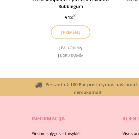
Bubblegum
90
€18
Į PALYGINIMĄ
Į NORŲ SĄRAŠĄ
Perkant už 100 Eur pristatymas paštomat
nemokamai!
INFORMACIJA
KLIEN
Pirkimo sąlygos ir taisyklės
Visos pr