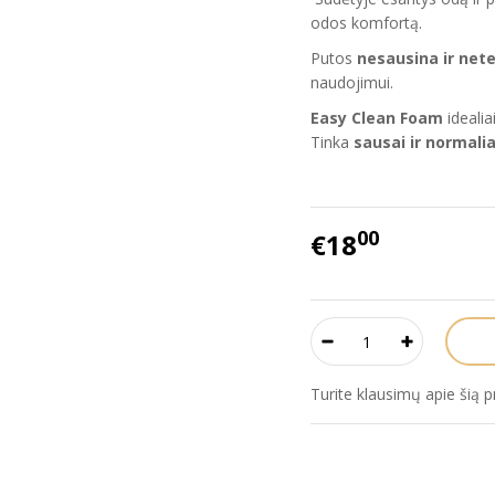
odos komfortą.
Putos
nesausina ir net
naudojimui.
Easy Clean Foam
idealia
Tinka
sausai ir normalia
00
€18
Turite klausimų apie šią 