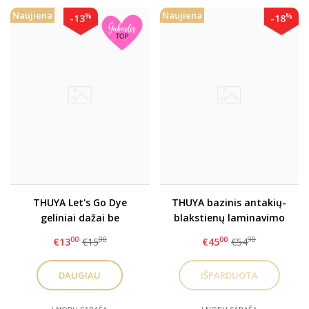
Naujiena
Naujiena
%
%
-13
-18
THUYA Let's Go Dye
THUYA bazinis antakių-
geliniai dažai be
blakstienų laminavimo
oksidanto
rinkinys
00
00
00
90
€13
€15
€45
€54
DAUGIAU