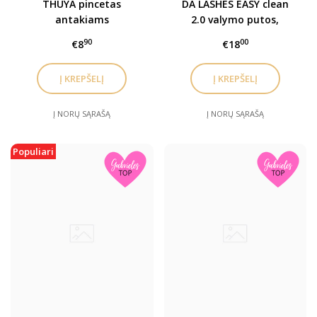
THUYA pincetas
DA LASHES EASY clean
antakiams
2.0 valymo putos,
prausiklis blakstienoms,
90
00
€8
€18
antakiams ir veidui
Į NORŲ SĄRAŠĄ
Į NORŲ SĄRAŠĄ
Populiari