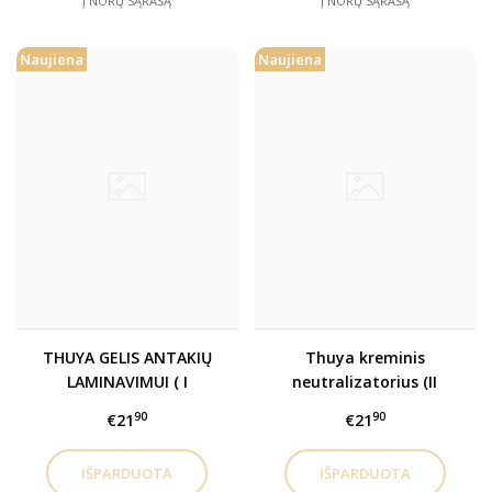
Į NORŲ SĄRAŠĄ
Į NORŲ SĄRAŠĄ
Naujiena
Naujiena
THUYA GELIS ANTAKIŲ
Thuya kreminis
LAMINAVIMUI ( I
neutralizatorius (II
žingsnis)
žingsnis)
90
90
€21
€21