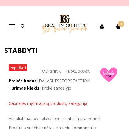
Pagrindinis
PREKIŲ KATEGORIJOS
Pagal gamintoją
DA LASHES
DA LASHES STOP REACTION putos cheminėms reakcijoms stabdyti
0
Navigacija
DA LASHES STOP REACTION PUTOS
CHEMINĖMS REAKCIJOMS
STABDYTI
Populiari
Į PALYGINIMĄ
Į NORŲ SĄRAŠĄ
Prekės kodas:
DALASHESSTOPREACTION
Turimas kiekis:
Prekė sandėlyje
Gabrielės mylimiausių produktų kategorija
Absoliuti naujovė blakstienų ir antakių pramonėje!
Produkto sudėtyje nėra sintetinių komponentų.