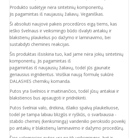
Produkto sudėtyje nėra sintetinių komponentų.
Jis pagamintas iš naujausių žaliavų. Veganiškas.
Ši absoliuti naujovė pakeis procedūros eigą tiems, kas
ieško švelnaus ir veiksmingo būdo išvalyti antakių ir
blakstienų plaukelius po dažymo ir laminavimo, bei
sustabdyti chemines reakcijas.
Šis produktas išsiskiria tuo, kad jame nėra jokių sintetinių
komponentų. Jis pagamintas iš
pagamintas iš naujausių žaliavų, todėl jūs gaunate
geriausius ingridientus. Visiškai naują formulę sukūrė
DALASHES chemikų komanda.
Putos yra švelnios ir maitinančios, todėl jūsų antakiai ir
blakstienos bus apsaugoti ir pridrėkinti.
Putos švelniai valo, drėkina, išlaiko spalvą plaukeliuose,
todėl jie tampa labiau blizgūs ir ryškūs, o svarbiausia -
stabdo cheminį (kenksmingą) vandenilio peroksido poveikį
po antakių ir blakstienų laminavimo ir dažymo procedūrų.
Šios valomosios putos yra ne tik veiksmingos, bet ir