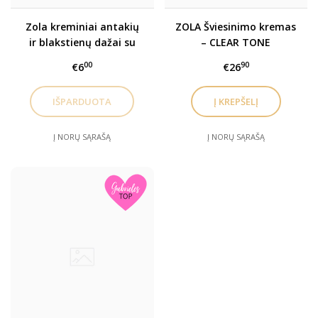
Zola kreminiai antakių
ZOLA Šviesinimo kremas
ir blakstienų dažai su
– CLEAR TONE
kolagenu- SAŠETĖMIS
00
90
€6
€26
Į NORŲ SĄRAŠĄ
Į NORŲ SĄRAŠĄ