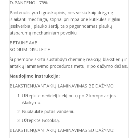
D-PANTENOL 75%
Pantenolis yra higroskopinis, nes veikia kaip drėgmę
išlaikanti medžiaga, stipriai prilimpa prie kutikulės ir giliai
įsiskverbia į plauko šerdį, taip pagerindamas plaukų
atsparumą mechaniniam poveikiui.
BETAINE AAB
SODIUM DISULFITE
Ši priemonė skirta sustabdyti cheminę reakciją blakstienų ir
antakių laminavimo procedūros metu, ir po dažymo dažais.
Naudojimo instrukcija:
BLAKSTIENŲ/ANTAKIŲ LAMINAVIMAS BE DAŽYMO:
Užtepkite nedidelį kiekį putų po 2 kompozicijos
išlaikymo.
Nuplaukite putas vandeniu.
Užtepkite Botoksą.
BLAKSTIENŲ/ANTAKIŲ LAMINAVIMAS SU DAŽYMU: