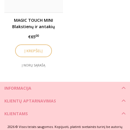
MAGIC TOUCH MINI
Blakstienų ir antakių
laminavimo užbaigimo
00
€65
gelis (Nr.3) x 10 vnt.
Į NORŲ SĄRAŠĄ
INFORMACIJA
KLIENTŲ APTARNAVIMAS
KLIENTAMS
2026 © Visos teisės saugomos. Kopijuoti, platinti svetainės turinį be autorių