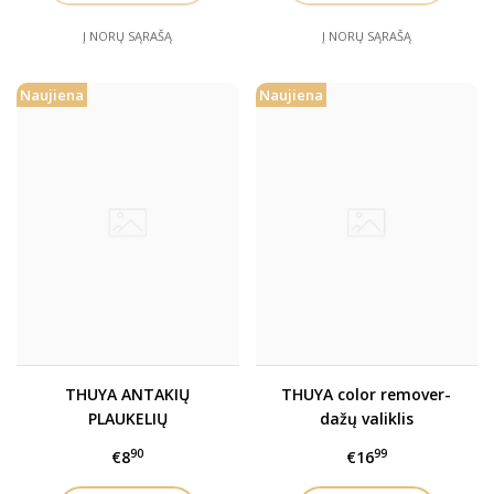
Į NORŲ SĄRAŠĄ
Į NORŲ SĄRAŠĄ
Naujiena
Naujiena
THUYA ANTAKIŲ
THUYA color remover-
PLAUKELIŲ
dažų valiklis
MINKŠTINTOJAS Pre–
90
99
€8
€16
smoothing