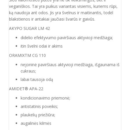
veganiškos. Tai yra puikus variantas visiems, kuriems rūpi,
ką naudoja ant odos. Jis yra švelnus ir maitinantis, todėl
blakstienos ir antakiai jaučiasi švarūs ir gaivūs.
AKYPO SUGAR LM 42
didelio efektyvumo paviršiaus aktyvioji medžiaga;
itin švelni odai ir akims
ORAMIXTM CG 110
nejoninė paviršiaus aktyvioji medžiaga, išgaunama iš
cukraus;
labai tausoja odą
AMIDET®️ APA-22
kondicionavimo priemonė;
antistatinis poveikis;
plaukelių priežiūra;
augalinės kilmės