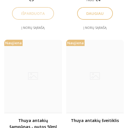
DAUGIAU
Į NORŲ SĄRAŠĄ
Į NORŲ SĄRAŠĄ
Naujiena
Naujiena
Thuya antakių
Thuya antakių šveitiklis
šampūnas - putos 50ml