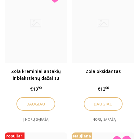
Zola kreminiai antakių
Zola oksidantas
ir blakstienų dažai su
kolagenu
90
00
€13
€12
DAUGIAU
DAUGIAU
Į NORŲ SĄRAŠĄ
Į NORŲ SĄRAŠĄ
Populiari
Naujiena