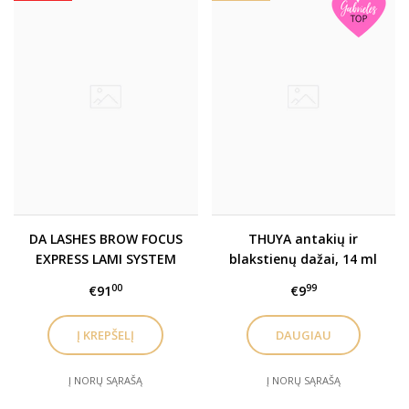
DA LASHES BROW FOCUS
THUYA antakių ir
EXPRESS LAMI SYSTEM
blakstienų dažai, 14 ml
laminavimo sistema
00
99
€91
€9
DAUGIAU
Į NORŲ SĄRAŠĄ
Į NORŲ SĄRAŠĄ