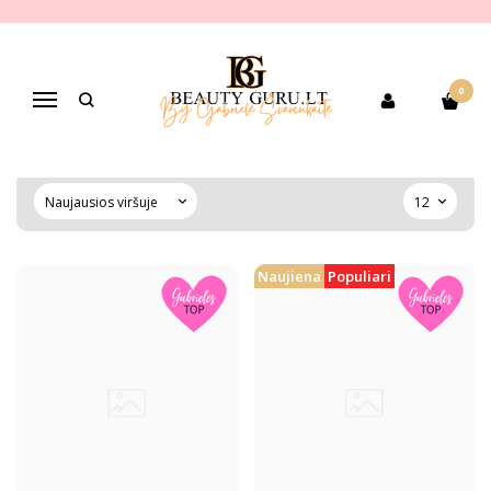
VEIDO ODOS PRAUSIKLIAI, PUTOS,
MAKIAŽO VALIKLIAI
0
Navigacija
Pagrindinis
PREKIŲ KATEGORIJOS
Veido odos priežiūra
Veido odos prausikliai, putos, makiažo valikliai
Naujiena
Populiari