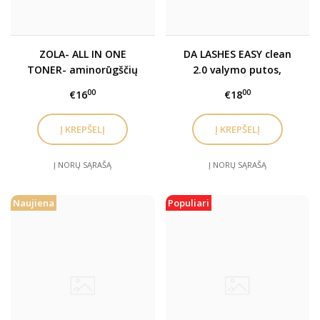
ZOLA- ALL IN ONE
DA LASHES EASY clean
TONER- aminorūgščių
2.0 valymo putos,
minkštinamasis toneris
prausiklis blakstienoms,
00
00
€16
€18
antakiams ir veidui
Į NORŲ SĄRAŠĄ
Į NORŲ SĄRAŠĄ
Naujiena
Populiari