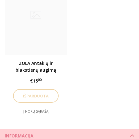
ZOLA Antakių ir
blakstienų augimą
skatinantis aliejus
00
€15
Į NORŲ SĄRAŠĄ
INFORMACIJA