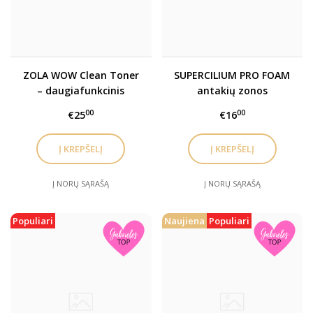
ZOLA WOW Clean Toner
SUPERCILIUM PRO FOAM
– daugiafunkcinis
antakių zonos
valiklis
šampūnas
00
00
€25
€16
Į NORŲ SĄRAŠĄ
Į NORŲ SĄRAŠĄ
Populiari
Naujiena
Populiari