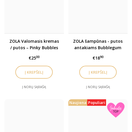
ZOLA Valomasis kremas
ZOLA šampūnas - putos
/ putos – Pinky Bubbles
antakiams Bubblegum
Cream
00
90
€25
€18
Į NORŲ SĄRAŠĄ
Į NORŲ SĄRAŠĄ
Naujiena
Populiari