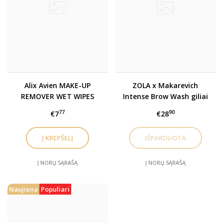
Alix Avien MAKE-UP
ZOLA x Makarevich
REMOVER WET WIPES
Intense Brow Wash giliai
servetėlės makiažo
valantis šampūnas
77
90
€7
€28
valymui
antakiams ir
blakstienoms
Į NORŲ SĄRAŠĄ
Į NORŲ SĄRAŠĄ
Naujiena
Populiari