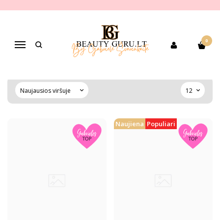
VEIDO ODOS PRAUSIKLIAI, PUTOS,
MAKIAŽO VALIKLIAI
0
Navigacija
Pagrindinis
PREKIŲ KATEGORIJOS
Veido odos priežiūra
Veido odos prausikliai, putos, makiažo valikliai
Naujiena
Populiari