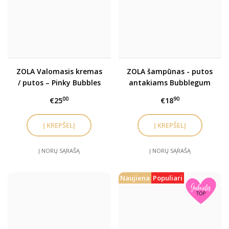
ZOLA Valomasis kremas
ZOLA šampūnas - putos
/ putos – Pinky Bubbles
antakiams Bubblegum
Cream
00
90
€25
€18
Į NORŲ SĄRAŠĄ
Į NORŲ SĄRAŠĄ
Naujiena
Populiari