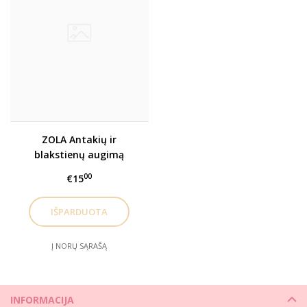
ZOLA Antakių ir
blakstienų augimą
skatinantis aliejus
00
€15
Į NORŲ SĄRAŠĄ
INFORMACIJA