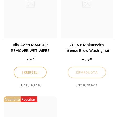
Alix Avien MAKE-UP
ZOLA x Makarevich
REMOVER WET WIPES
Intense Brow Wash giliai
servetėlės makiažo
valantis šampūnas
77
90
€7
€28
valymui
antakiams ir
blakstienoms
Į NORŲ SĄRAŠĄ
Į NORŲ SĄRAŠĄ
Naujiena
Populiari