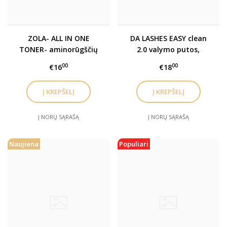
ZOLA- ALL IN ONE
DA LASHES EASY clean
TONER- aminorūgščių
2.0 valymo putos,
minkštinamasis toneris
prausiklis blakstienoms,
00
00
€16
€18
antakiams ir veidui
Į NORŲ SĄRAŠĄ
Į NORŲ SĄRAŠĄ
Naujiena
Populiari