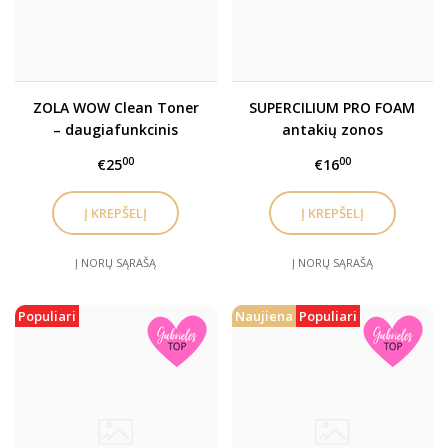
ZOLA WOW Clean Toner
SUPERCILIUM PRO FOAM
– daugiafunkcinis
antakių zonos
valiklis
šampūnas
00
00
€25
€16
Į NORŲ SĄRAŠĄ
Į NORŲ SĄRAŠĄ
Populiari
Naujiena
Populiari